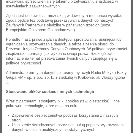
możliwość sprzeciwienia się takiemu przetwarzaniu znajdziesz w
ustawieniach zaawansowanych.
Dalsza część artykułu pod materiałem video:
Zgoda jest dobrowolna i możesz ją w dowolnym momencie wycofać,
zgoda będzie też podstawą przekazywania danych do naszych
Zaufanych Partnerów z siedzibą w państwach trzecich (poza
Europejskim Obszarem Gospodarczym).
Ponadto masz prawo żądania dostępu, sprostowania, usunięcia lub
ograniczenia przetwarzania danych, a także złożenia skargi do
Prezesa Urzędu Ochrony Danych Osobowych. W polityce prywatności
znajdziesz informacje jak wykonać swoje prawa. Szczegółowe
informacje na temat przetwarzania Twoich danych znajdują się w
polityce prywatności.
Administratorem tych danych jesteśmy my, czyli Radio Muzyka Fakty
Grupa RMF sp. z o.o. sp. k. z siedzibą w Krakowie, al. Waszyngtona
1.
Stosowanie plików cookies i innych technologii
Wraz z partnerami stosujemy pliki cookies (tzw. ciasteczka) i inne
pokrewne technologie, które mają na celu:
(mal)
Zapewnienie bezpieczeństwa podczas korzystania z naszych
stron
Ulepszenie świadczonych przez nas usług poprzez wykorzystanie
Źródło: RMF FM
danych w celach analitycznych i statystycznych