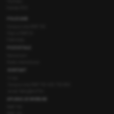
YouTube
Kanały RSS
POLECANE
Gorąca Linia RMF FM
Staż w RMF24
Patronaty
POZOSTAŁE
Newsroom
Radio internetowe
KONTAKT
O nas
Gorąca Linia RMF FM: 600 700 800
email: fakty@rmf.fm
APLIKACJE MOBILNE
RMF FM
RMF ON