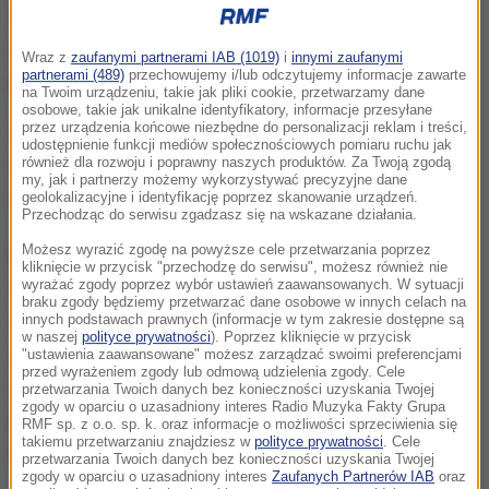
Wszystko teraz zależy od tego, czy rodzice
uderzonej nastolatki złożą zawiadomienie o
Wraz z
zaufanymi partnerami IAB (1019)
i
innymi zaufanymi
partnerami (489)
przechowujemy i/lub odczytujemy informacje zawarte
popełnieniu przestępstwa.
na Twoim urządzeniu, takie jak pliki cookie, przetwarzamy dane
osobowe, takie jak unikalne identyfikatory, informacje przesyłane
przez urządzenia końcowe niezbędne do personalizacji reklam i treści,
Sprawą dwóch dziewczyn, które później pobiły
udostępnienie funkcji mediów społecznościowych pomiaru ruchu jak
mężczyznę, zajmie się sąd rodzinny. Trzecia
również dla rozwoju i poprawny naszych produktów. Za Twoją zgodą
my, jak i partnerzy możemy wykorzystywać precyzyjne dane
nastolatka jest świadkiem w sprawie.
geolokalizacyjne i identyfikację poprzez skanowanie urządzeń.
Przechodząc do serwisu zgadzasz się na wskazane działania.
Możesz wyrazić zgodę na powyższe cele przetwarzania poprzez
Przypomnijmy, że do incydentu doszło na ul. Żwirki i
kliknięcie w przycisk "przechodzę do serwisu", możesz również nie
wyrażać zgody poprzez wybór ustawień zaawansowanych. W sytuacji
Wigury w Legnicy. Na krążącym po sieci nagraniu
braku zgody będziemy przetwarzać dane osobowe w innych celach na
widać, jak młodzież kopie, a w końcu przewraca na
innych podstawach prawnych (informacje w tym zakresie dostępne są
w naszej
polityce prywatności
). Poprzez kliknięcie w przycisk
ziemię mężczyznę, który jest pod wpływem
"ustawienia zaawansowane" możesz zarządzać swoimi preferencjami
przed wyrażeniem zgody lub odmową udzielenia zgody. Cele
alkoholu. Zaatakowany nie broni się. Pobiciu
przetwarzania Twoich danych bez konieczności uzyskania Twojej
zgody w oparciu o uzasadniony interes Radio Muzyka Fakty Grupa
przygląda się grupa młodych ludzi. Żaden z nich nie
RMF sp. z o.o. sp. k. oraz informacje o możliwości sprzeciwienia się
takiemu przetwarzaniu znajdziesz w
polityce prywatności
. Cele
interweniuje.
przetwarzania Twoich danych bez konieczności uzyskania Twojej
zgody w oparciu o uzasadniony interes
Zaufanych Partnerów IAB
oraz