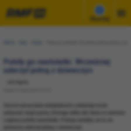
Słuchaj
RMF24
Fakty
Polska
Pobiły go nastolatki. Wcześniej uderzył jedną z dzi
Pobiły go nastolatki. Wcześniej
uderzył jedną z dziewczyn
udostępnij
Piątek, 31 lipca 2015 (13:27)
Zarzut naruszenia nietykalności cielesnej może
usłyszeć mężczyzna, którego kilka dni temu w centrum
Legnicy pobiły nastolatki. Policja ustaliła, że to on
pierwszy uderzył jedną z dziewczyn.