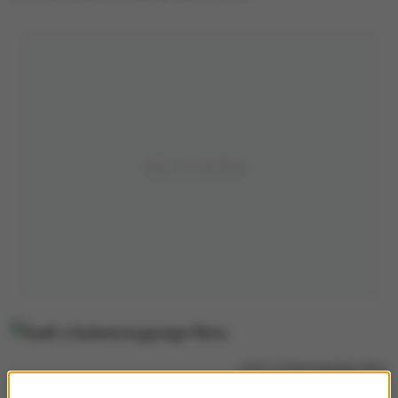
Kadr z bulwersującego filmu