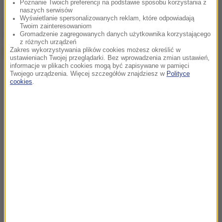
Poznanie Twoich preferencji na podstawie sposobu korzystania z
naszych serwisów
Wyświetlanie spersonalizowanych reklam, które odpowiadają
chcesz widzieć więcej artykułów od RMF24?
dodaj w
Twoim zainteresowaniom
Google
Gromadzenie zagregowanych danych użytkownika korzystającego
z różnych urządzeń
Zakres wykorzystywania plików cookies możesz określić w
ustawieniach Twojej przeglądarki. Bez wprowadzenia zmian ustawień,
informacje w plikach cookies mogą być zapisywane w pamięci
Twojego urządzenia. Więcej szczegółów znajdziesz w
Polityce
cookies
.