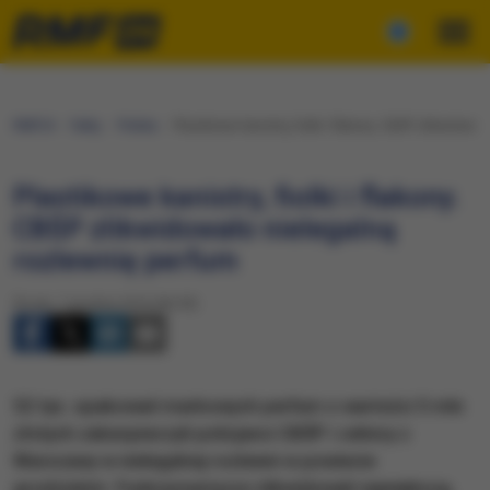
RMF24
Fakty
Polska
Plastikowe kanistry, fiolki i flakony. CBŚP zlikwidow
Plastikowe kanistry, fiolki i flakony.
CBŚP zlikwidowało nielegalną
rozlewnię perfum
Środa, 7 grudnia 2016 (06:59)
52 tys. opakowań markowych perfum o wartości 5 mln
złotych zabezpieczyli policjanci CBŚP i celnicy z
Warszawy w nielegalnej rozlewni w powiecie
grodziskim. Funkcjonariusze zlikwidowali największą,