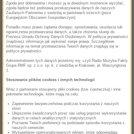
kanistry z perfumami (z nazwami producentów),
Zgoda jest dobrowolna i możesz ją w dowolnym momencie wycofać,
zgoda będzie też podstawą przekazywania danych do naszych
fiolki i maszyny do napełniania flakonów.
Zaufanych Partnerów z siedzibą w państwach trzecich (poza
Europejskim Obszarem Gospodarczym).
Magazyny z gotowym towarem znajdowały się w
Ponadto masz prawo żądania dostępu, sprostowania, usunięcia lub
ograniczenia przetwarzania danych, a także złożenia skargi do
Grodzisku Mazowieckim i Pęcicach.
Prezesa Urzędu Ochrony Danych Osobowych. W polityce prywatności
znajdziesz informacje jak wykonać swoje prawa. Szczegółowe
informacje na temat przetwarzania Twoich danych znajdują się w
Następnie policjanci i celnicy weszli również do
polityce prywatności.
drukarni, gdzie produkowane były opakowania, jak i
Administratorem tych danych jesteśmy my, czyli Radio Muzyka Fakty
do pakowalni podrobionych produktów.
Grupa RMF sp. z o.o. sp. k. z siedzibą w Krakowie, al. Waszyngtona
1.
Policjanci w różnych miejscowościach na
Stosowanie plików cookies i innych technologii
Mazowszu zatrzymali 5 osób. Grozi im d pięciu lat
Wraz z partnerami stosujemy pliki cookies (tzw. ciasteczka) i inne
pokrewne technologie, które mają na celu:
więzienia.
Zapewnienie bezpieczeństwa podczas korzystania z naszych
stron
Ulepszenie świadczonych przez nas usług poprzez wykorzystanie
Dalsza część artykułu pod materiałem video:
danych w celach analitycznych i statystycznych
Poznanie Twoich preferencji na podstawie sposobu korzystania z
naszych serwisów
Wyświetlanie spersonalizowanych reklam, które odpowiadają