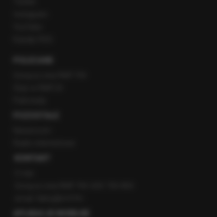
Twitter
Instagram
YouTube
Kanały RSS
POLECANE
Gorąca Linia RMF FM
Staż w RMF24
Patronaty
POZOSTAŁE
Newsroom
Radio internetowe
KONTAKT
O nas
Gorąca Linia RMF FM: 600 700 800
email: fakty@rmf.fm
APLIKACJE MOBILNE