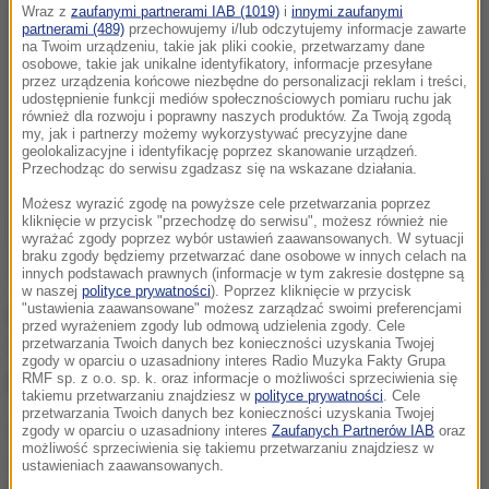
Wraz z
zaufanymi partnerami IAB (1019)
i
innymi zaufanymi
partnerami (489)
przechowujemy i/lub odczytujemy informacje zawarte
na Twoim urządzeniu, takie jak pliki cookie, przetwarzamy dane
osobowe, takie jak unikalne identyfikatory, informacje przesyłane
przez urządzenia końcowe niezbędne do personalizacji reklam i treści,
udostępnienie funkcji mediów społecznościowych pomiaru ruchu jak
również dla rozwoju i poprawny naszych produktów. Za Twoją zgodą
my, jak i partnerzy możemy wykorzystywać precyzyjne dane
geolokalizacyjne i identyfikację poprzez skanowanie urządzeń.
Przechodząc do serwisu zgadzasz się na wskazane działania.
Możesz wyrazić zgodę na powyższe cele przetwarzania poprzez
kliknięcie w przycisk "przechodzę do serwisu", możesz również nie
wyrażać zgody poprzez wybór ustawień zaawansowanych. W sytuacji
braku zgody będziemy przetwarzać dane osobowe w innych celach na
innych podstawach prawnych (informacje w tym zakresie dostępne są
w naszej
polityce prywatności
). Poprzez kliknięcie w przycisk
"ustawienia zaawansowane" możesz zarządzać swoimi preferencjami
Funkcjonariusze CBŚP i Izby Celnej z Warszawy
przed wyrażeniem zgody lub odmową udzielenia zgody. Cele
przetwarzania Twoich danych bez konieczności uzyskania Twojej
weszli jednocześnie do ośmiu miejsc w powiatach
zgody w oparciu o uzasadniony interes Radio Muzyka Fakty Grupa
pruszkowskim i grodziskim na Mazowszu.
RMF sp. z o.o. sp. k. oraz informacje o możliwości sprzeciwienia się
takiemu przetwarzaniu znajdziesz w
polityce prywatności
. Cele
przetwarzania Twoich danych bez konieczności uzyskania Twojej
I tak w miejscowości Opypy trafili do nielegalnej
zgody w oparciu o uzasadniony interes
Zaufanych Partnerów IAB
oraz
możliwość sprzeciwienia się takiemu przetwarzaniu znajdziesz w
rozlewni perfum, gdzie znajdowały się plastikowe
ustawieniach zaawansowanych.