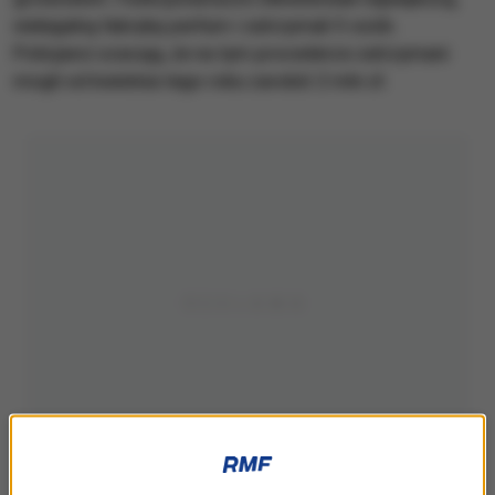
nielegalną fabrykę perfum i zatrzymali 5 osób.
Policjanci szacują, że na tym procederze zatrzymani
mogli od kwietnia tego roku zarobić 2 mln zł.