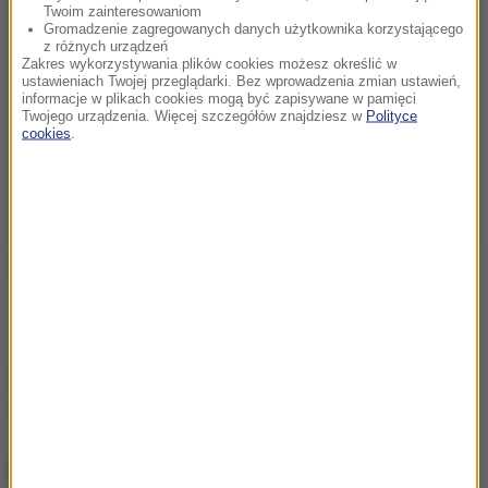
Twoim zainteresowaniom
Gromadzenie zagregowanych danych użytkownika korzystającego
z różnych urządzeń
Zakres wykorzystywania plików cookies możesz określić w
ustawieniach Twojej przeglądarki. Bez wprowadzenia zmian ustawień,
informacje w plikach cookies mogą być zapisywane w pamięci
Twojego urządzenia. Więcej szczegółów znajdziesz w
Polityce
cookies
.
źródło CBŚP (j.)
Źródło: RMF24
CBŚP
Tagi:
NAJWAŻNIEJSZE FAKTY