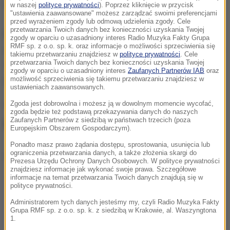
ustawy, wpłynął już do parlamentu.
w naszej
polityce prywatności
). Poprzez kliknięcie w przycisk
"ustawienia zaawansowane" możesz zarządzać swoimi preferencjami
przed wyrażeniem zgody lub odmową udzielenia zgody. Cele
przetwarzania Twoich danych bez konieczności uzyskania Twojej
Beata Mazurek powtórzyła, że decyzja o
zgody w oparciu o uzasadniony interes Radio Muzyka Fakty Grupa
RMF sp. z o.o. sp. k. oraz informacje o możliwości sprzeciwienia się
zawetowaniu ustawy degradacyjnej była dla Prawa i
takiemu przetwarzaniu znajdziesz w
polityce prywatności
. Cele
przetwarzania Twoich danych bez konieczności uzyskania Twojej
Sprawiedliwości zaskoczeniem.
Nie rozumiemy
(tej
zgody w oparciu o uzasadniony interes
Zaufanych Partnerów IAB
oraz
możliwość sprzeciwienia się takiemu przetwarzaniu znajdziesz w
decyzji)
i tyle tytułem komentarza
- zaznaczyła.
ustawieniach zaawansowanych.
Zgoda jest dobrowolna i możesz ją w dowolnym momencie wycofać,
"My nowej ustawy składać nie
zgoda będzie też podstawą przekazywania danych do naszych
Zaufanych Partnerów z siedzibą w państwach trzecich (poza
będziemy"
Europejskim Obszarem Gospodarczym).
Ponadto masz prawo żądania dostępu, sprostowania, usunięcia lub
ograniczenia przetwarzania danych, a także złożenia skargi do
Dalsza część artykułu pod materiałem video:
Prezesa Urzędu Ochrony Danych Osobowych. W polityce prywatności
znajdziesz informacje jak wykonać swoje prawa. Szczegółowe
informacje na temat przetwarzania Twoich danych znajdują się w
polityce prywatności.
Administratorem tych danych jesteśmy my, czyli Radio Muzyka Fakty
Grupa RMF sp. z o.o. sp. k. z siedzibą w Krakowie, al. Waszyngtona
1.