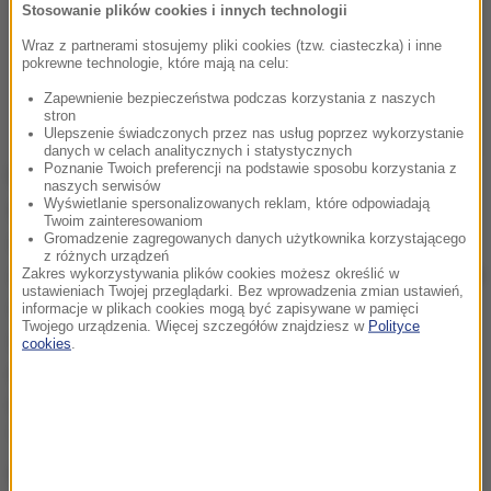
Stosowanie plików cookies i innych technologii
Wraz z partnerami stosujemy pliki cookies (tzw. ciasteczka) i inne
pokrewne technologie, które mają na celu:
Zapewnienie bezpieczeństwa podczas korzystania z naszych
stron
Ulepszenie świadczonych przez nas usług poprzez wykorzystanie
danych w celach analitycznych i statystycznych
Poznanie Twoich preferencji na podstawie sposobu korzystania z
Rzeczniczka PiS zapowiedziała, że PiS nie będzie
naszych serwisów
Wyświetlanie spersonalizowanych reklam, które odpowiadają
składać nowego projektu ustawy w tej sprawie.
My
Twoim zainteresowaniom
nowej ustawy składać nie będziemy i powtórzę:
Gromadzenie zagregowanych danych użytkownika korzystającego
z różnych urządzeń
czekamy na konsultacje, propozycje pana prezydenta
Zakres wykorzystywania plików cookies możesz określić w
ustawieniach Twojej przeglądarki. Bez wprowadzenia zmian ustawień,
w tej sprawie. Jakie plany ma rząd i czy w ogóle ma,
informacje w plikach cookies mogą być zapisywane w pamięci
Twojego urządzenia. Więcej szczegółów znajdziesz w
Polityce
tego nie wiem
- dodała Beata Mazurek. Pytana, czy
cookies
.
chciałaby, żeby prezydenckie weto zostało przez
Sejm odrzucone, rzeczniczka PiS odpowiedziała:
"Jak będziemy dyskutować na temat tego, czy
odrzucamy, czy nie odrzucamy, poznacie państwo