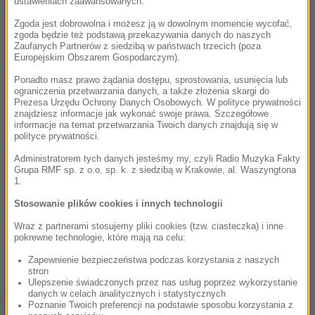
ustawieniach zaawansowanych.
Zgoda jest dobrowolna i możesz ją w dowolnym momencie wycofać,
zgoda będzie też podstawą przekazywania danych do naszych
Zaufanych Partnerów z siedzibą w państwach trzecich (poza
Europejskim Obszarem Gospodarczym).
Ponadto masz prawo żądania dostępu, sprostowania, usunięcia lub
ograniczenia przetwarzania danych, a także złożenia skargi do
Prezesa Urzędu Ochrony Danych Osobowych. W polityce prywatności
znajdziesz informacje jak wykonać swoje prawa. Szczegółowe
informacje na temat przetwarzania Twoich danych znajdują się w
polityce prywatności.
Administratorem tych danych jesteśmy my, czyli Radio Muzyka Fakty
Grupa RMF sp. z o.o. sp. k. z siedzibą w Krakowie, al. Waszyngtona
1.
Stosowanie plików cookies i innych technologii
Wraz z partnerami stosujemy pliki cookies (tzw. ciasteczka) i inne
pokrewne technologie, które mają na celu:
Zapewnienie bezpieczeństwa podczas korzystania z naszych
stron
Ulepszenie świadczonych przez nas usług poprzez wykorzystanie
danych w celach analitycznych i statystycznych
"Pierwsze z 28 czołgów Abrams dotarły do Centrum
Poznanie Twoich preferencji na podstawie sposobu korzystania z