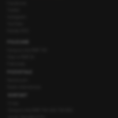
Facebook
Twitter
Instagram
YouTube
Kanały RSS
POLECANE
Gorąca Linia RMF FM
Staż w RMF24
Patronaty
POZOSTAŁE
Newsroom
Radio internetowe
KONTAKT
O nas
Gorąca Linia RMF FM: 600 700 800
email: fakty@rmf.fm