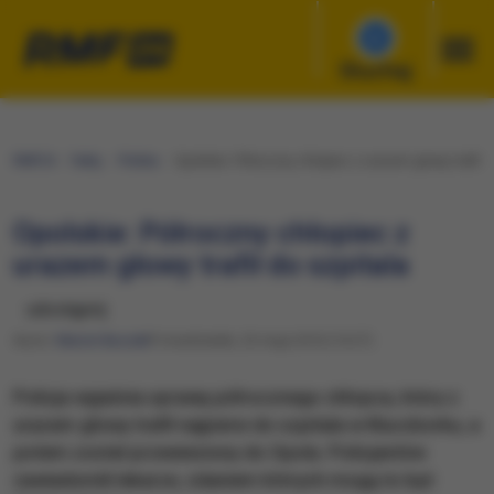
Słuchaj
RMF24
Fakty
Polska
Opolskie: Półroczny chłopiec z urazem głowy trafił d
Opolskie: Półroczny chłopiec z
urazem głowy trafił do szpitala
udostępnij
Autor:
Marcin Buczek
Poniedziałek, 23 maja 2016 (14:27)
Policja wyjaśnia sprawę półrocznego chłopca, który z
urazem głowy trafił najpierw do szpitala w Kluczborku, a
potem został przewieziony do Opola. Policjantów
zawiadomili lekarze, zdaniem których mogą to być