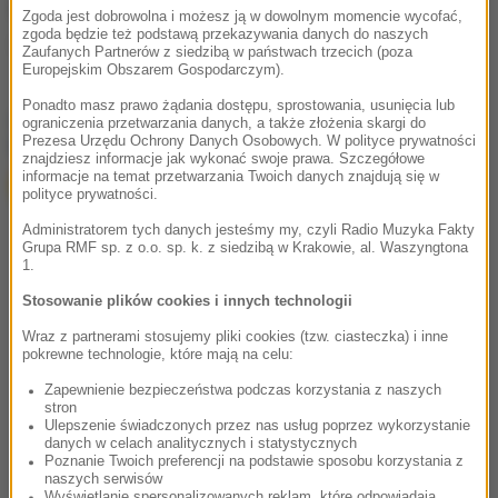
Źródło: RMF FM
Zgoda jest dobrowolna i możesz ją w dowolnym momencie wycofać,
zgoda będzie też podstawą przekazywania danych do naszych
pobicie
dziecko
Tagi:
Zaufanych Partnerów z siedzibą w państwach trzecich (poza
Europejskim Obszarem Gospodarczym).
Ponadto masz prawo żądania dostępu, sprostowania, usunięcia lub
chcesz widzieć więcej artykułów od RMF24?
dodaj w
ograniczenia przetwarzania danych, a także złożenia skargi do
Prezesa Urzędu Ochrony Danych Osobowych. W polityce prywatności
Google
znajdziesz informacje jak wykonać swoje prawa. Szczegółowe
informacje na temat przetwarzania Twoich danych znajdują się w
polityce prywatności.
Administratorem tych danych jesteśmy my, czyli Radio Muzyka Fakty
Grupa RMF sp. z o.o. sp. k. z siedzibą w Krakowie, al. Waszyngtona
1.
Stosowanie plików cookies i innych technologii
Wraz z partnerami stosujemy pliki cookies (tzw. ciasteczka) i inne
pokrewne technologie, które mają na celu:
Zapewnienie bezpieczeństwa podczas korzystania z naszych
stron
Ulepszenie świadczonych przez nas usług poprzez wykorzystanie
danych w celach analitycznych i statystycznych
Poznanie Twoich preferencji na podstawie sposobu korzystania z
naszych serwisów
Wyświetlanie spersonalizowanych reklam, które odpowiadają