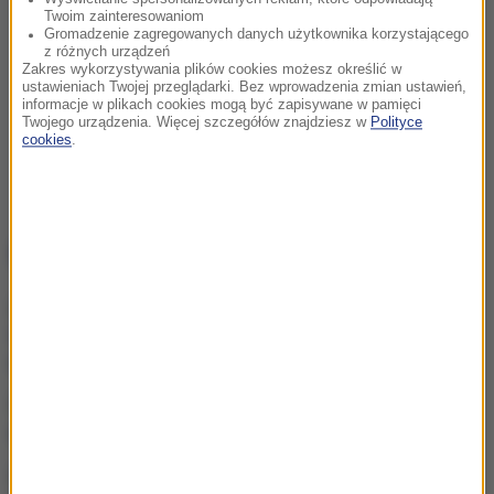
Twoim zainteresowaniom
Gromadzenie zagregowanych danych użytkownika korzystającego
z różnych urządzeń
Zakres wykorzystywania plików cookies możesz określić w
ustawieniach Twojej przeglądarki. Bez wprowadzenia zmian ustawień,
informacje w plikach cookies mogą być zapisywane w pamięci
Twojego urządzenia. Więcej szczegółów znajdziesz w
Polityce
cookies
.
NAJWAŻNIEJSZE FAKTY
Pilny apel o krew dla 15-
latka, który walczy o życie
po ataku nożownika
Netanjahu mówi „nie”
planowi Trumpa dla Gazy
Kraksa w czasie wyścigu