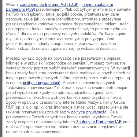
Wraz z
zaufanymi partnerami IAB (1019)
i
innymi zaufanymi
partnerami (489)
przechowujemy i/lub odczytujemy informacje zawarte
na Twoim urządzeniu, takie jak pliki cookie, przetwarzamy dane
osobowe, takie jak unikalne identyfikatory, informacje przesyłane
przez urządzenia końcowe niezbędne do personalizacji reklam i treści,
udostępnienie funkcji mediów społecznościowych pomiaru ruchu jak
również dla rozwoju i poprawny naszych produktów. Za Twoją zgodą
my, jak i partnerzy możemy wykorzystywać precyzyjne dane
geolokalizacyjne i identyfikację poprzez skanowanie urządzeń.
Przechodząc do serwisu zgadzasz się na wskazane działania.
Możesz wyrazić zgodę na powyższe cele przetwarzania poprzez
kliknięcie w przycisk "przechodzę do serwisu", możesz również nie
wyrażać zgody poprzez wybór ustawień zaawansowanych. W sytuacji
Dochodzenie dotyczy ewentualnego uszkodzenia
braku zgody będziemy przetwarzać dane osobowe w innych celach na
ciała.
innych podstawach prawnych (informacje w tym zakresie dostępne są
w naszej
polityce prywatności
). Poprzez kliknięcie w przycisk
"ustawienia zaawansowane" możesz zarządzać swoimi preferencjami
przed wyrażeniem zgody lub odmową udzielenia zgody. Cele
Na razie nikt z bliskich chłopca nie potwierdza
przetwarzania Twoich danych bez konieczności uzyskania Twojej
zgody w oparciu o uzasadniony interes Radio Muzyka Fakty Grupa
podejrzeń o pobiciu.
RMF sp. z o.o. sp. k. oraz informacje o możliwości sprzeciwienia się
takiemu przetwarzaniu znajdziesz w
polityce prywatności
. Cele
(mpw)
przetwarzania Twoich danych bez konieczności uzyskania Twojej
zgody w oparciu o uzasadniony interes
Zaufanych Partnerów IAB
oraz
możliwość sprzeciwienia się takiemu przetwarzaniu znajdziesz w
ustawieniach zaawansowanych.