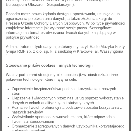
sześc. drzew. Na terenie tamtejszej dyrekcji
Europejskim Obszarem Gospodarczym).
najbardziej ucierpiały lasy w nadleśnictwach
Ponadto masz prawo żądania dostępu, sprostowania, usunięcia lub
ograniczenia przetwarzania danych, a także złożenia skargi do
Kościerzyna, Lipusz i Cewice.
Prezesa Urzędu Ochrony Danych Osobowych. W polityce prywatności
znajdziesz informacje jak wykonać swoje prawa. Szczegółowe
informacje na temat przetwarzania Twoich danych znajdują się w
polityce prywatności.
Jak napisano, w regionalnych dyrekcjach LP
Administratorem tych danych jesteśmy my, czyli Radio Muzyka Fakty
dotkniętych klęską już powołano sztaby kryzysowe.
Grupa RMF sp. z o.o. sp. k. z siedzibą w Krakowie, al. Waszyngtona
W poniedziałek odbędzie się narada zwołana przez
1.
dyrektora generalnego Lasów Państwowych,
Stosowanie plików cookies i innych technologii
podczas której dyrektorzy regionalni przedstawią
Wraz z partnerami stosujemy pliki cookies (tzw. ciasteczka) i inne
pokrewne technologie, które mają na celu:
plan dalszych działań na tych terenach. Dyrektor
Zapewnienie bezpieczeństwa podczas korzystania z naszych
generalny wyda też decyzję o wprowadzeniu stanu
stron
Ulepszenie świadczonych przez nas usług poprzez wykorzystanie
siły wyższej na terenach dotkniętych klęską.
danych w celach analitycznych i statystycznych
Poznanie Twoich preferencji na podstawie sposobu korzystania z
naszych serwisów
Przypominamy, że ze względów bezpieczeństwa na
Wyświetlanie spersonalizowanych reklam, które odpowiadają
Twoim zainteresowaniom
wyżej wymienionych obszarach obowiązuje zakaz
Gromadzenie zagregowanych danych użytkownika korzystającego
z różnych urządzeń