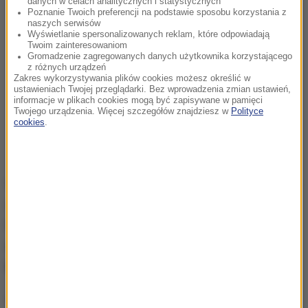
danych w celach analitycznych i statystycznych
Poznanie Twoich preferencji na podstawie sposobu korzystania z
naszych serwisów
Wyświetlanie spersonalizowanych reklam, które odpowiadają
Twoim zainteresowaniom
Gromadzenie zagregowanych danych użytkownika korzystającego
z różnych urządzeń
Zakres wykorzystywania plików cookies możesz określić w
ustawieniach Twojej przeglądarki. Bez wprowadzenia zmian ustawień,
informacje w plikach cookies mogą być zapisywane w pamięci
Twojego urządzenia. Więcej szczegółów znajdziesz w
Polityce
cookies
.
W sieci pojawiły się filmy, na których zarejestrowano
odgłosy. Co to mogło być? Jak informuje spółka
Polska Grupa Energetyczna,
serie dźwięków były
spowodowane zwiększeniem mocy w jednym z
bloków energetycznych
.
Uruchomiono wysoką moc bloku energetycznego, a