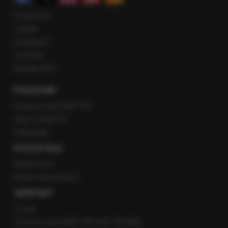
Facebook
Twitter
Instagram
YouTube
Kanały RSS
POLECANE
Gorąca Linia RMF FM
Staż w RMF24
Patronaty
POZOSTAŁE
Newsroom
Radio internetowe
KONTAKT
O nas
Gorąca Linia RMF FM: 600 700 800