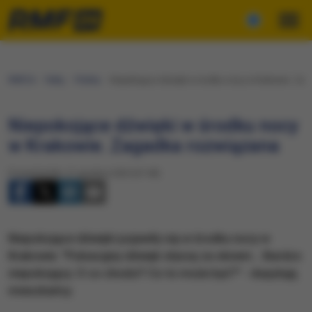
RMF24
Fakty
Polska
Niepokojące dźwięki w środku nocy w Krakowie. Za
Niepokojące dźwięki w środku nocy
w Krakowie. Zagadka rozwiązana
Poniedziałek, 21 grudnia 2020 (07:48)
Niepokojące dźwięki pojawiły się w środku nocy w
Krakowie. "Pulsacyjny dźwięk słyszę za oknem... Bardzo
niepokojący. O co chodzi? Co to może być?" - dopytują
mieszkańcy.