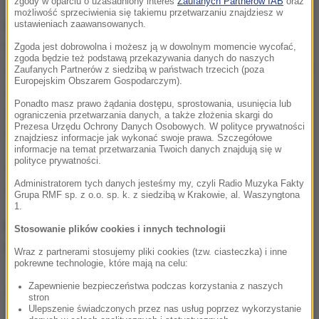
zgody w oparciu o uzasadniony interes
Zaufanych Partnerów IAB
oraz
możliwość sprzeciwienia się takiemu przetwarzaniu znajdziesz w
ustawieniach zaawansowanych.
Krakowianie dopytują o źródło dziwnych dźwięków
także w mediach społecznościowych:
Czy ktoś z
Zgoda jest dobrowolna i możesz ją w dowolnym momencie wycofać,
zgoda będzie też podstawą przekazywania danych do naszych
Was jest teraz w okolicy Nowego Bieżanowa? Bardzo
Zaufanych Partnerów z siedzibą w państwach trzecich (poza
Europejskim Obszarem Gospodarczym).
dziwny, pulsacyjny dźwięk słyszę za oknem... bardzo
Ponadto masz prawo żądania dostępu, sprostowania, usunięcia lub
niepokojący. Tak jakby ktoś odśnieżał, ale nie ma
ograniczenia przetwarzania danych, a także złożenia skargi do
Prezesa Urzędu Ochrony Danych Osobowych. W polityce prywatności
śniegu...
- czytamy w komentarzach.
znajdziesz informacje jak wykonać swoje prawa. Szczegółowe
informacje na temat przetwarzania Twoich danych znajdują się w
polityce prywatności.
Czad! Obcy są wśród nas! Taka wojna światów się
Administratorem tych danych jesteśmy my, czyli Radio Muzyka Fakty
zaczyna
- napisał jeden z internautów.
Grupa RMF sp. z o.o. sp. k. z siedzibą w Krakowie, al. Waszyngtona
1.
Co było źródłem odgłosów? PGE
Stosowanie plików cookies i innych technologii
tłumaczy
Wraz z partnerami stosujemy pliki cookies (tzw. ciasteczka) i inne
pokrewne technologie, które mają na celu:
Zapewnienie bezpieczeństwa podczas korzystania z naszych
Dalsza część artykułu pod materiałem video:
stron
Ulepszenie świadczonych przez nas usług poprzez wykorzystanie