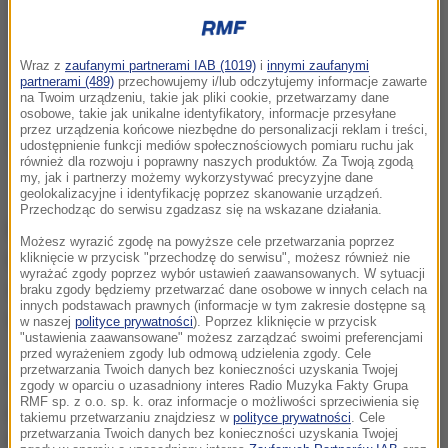
Wraz z
zaufanymi partnerami IAB (1019)
i
innymi zaufanymi
partnerami (489)
przechowujemy i/lub odczytujemy informacje zawarte
na Twoim urządzeniu, takie jak pliki cookie, przetwarzamy dane
osobowe, takie jak unikalne identyfikatory, informacje przesyłane
przez urządzenia końcowe niezbędne do personalizacji reklam i treści,
udostępnienie funkcji mediów społecznościowych pomiaru ruchu jak
również dla rozwoju i poprawny naszych produktów. Za Twoją zgodą
my, jak i partnerzy możemy wykorzystywać precyzyjne dane
geolokalizacyjne i identyfikację poprzez skanowanie urządzeń.
Przechodząc do serwisu zgadzasz się na wskazane działania.
Dziwne odgłosy postraszyły koło północy
Możesz wyrazić zgodę na powyższe cele przetwarzania poprzez
mieszkańców okolic Płaszowa, ale dźwięki było
kliknięcie w przycisk "przechodzę do serwisu", możesz również nie
wyrażać zgody poprzez wybór ustawień zaawansowanych. W sytuacji
słychać też m.in. na Starym Bieżanowie, Prokocimiu i
braku zgody będziemy przetwarzać dane osobowe w innych celach na
innych podstawach prawnych (informacje w tym zakresie dostępne są
w Wieliczce.
w naszej
polityce prywatności
). Poprzez kliknięcie w przycisk
"ustawienia zaawansowane" możesz zarządzać swoimi preferencjami
przed wyrażeniem zgody lub odmową udzielenia zgody. Cele
przetwarzania Twoich danych bez konieczności uzyskania Twojej
Czy to awaria? Czy nastąpiło jakieś skażenie
zgody w oparciu o uzasadniony interes Radio Muzyka Fakty Grupa
RMF sp. z o.o. sp. k. oraz informacje o możliwości sprzeciwienia się
powietrza? -
pytał w e-mailu zaniepokojony
takiemu przetwarzaniu znajdziesz w
polityce prywatności
. Cele
przetwarzania Twoich danych bez konieczności uzyskania Twojej
mieszkaniec ulicy Myśliwskiej.