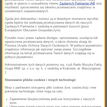
zgody w oparciu o uzasadniony interes
Zaufanych Partnerów IAB
oraz
"Miałem wrażenie, że to nigdy się nie skończy".
możliwość sprzeciwienia się takiemu przetwarzaniu znajdziesz w
ustawieniach zaawansowanych.
Mocne trzęsienie ziemi na Krecie
Zgoda jest dobrowolna i możesz ją w dowolnym momencie wycofać,
Elbląg: Spłonęło 8 samochodów, policja
zgoda będzie też podstawą przekazywania danych do naszych
Zaufanych Partnerów z siedzibą w państwach trzecich (poza
podejrzewa podpalenie
Europejskim Obszarem Gospodarczym).
Ponadto masz prawo żądania dostępu, sprostowania, usunięcia lub
ograniczenia przetwarzania danych, a także złożenia skargi do
Dalsza część artykułu pod materiałem video:
Prezesa Urzędu Ochrony Danych Osobowych. W polityce prywatności
znajdziesz informacje jak wykonać swoje prawa. Szczegółowe
informacje na temat przetwarzania Twoich danych znajdują się w
polityce prywatności.
Administratorem tych danych jesteśmy my, czyli Radio Muzyka Fakty
Grupa RMF sp. z o.o. sp. k. z siedzibą w Krakowie, al. Waszyngtona
1.
Stosowanie plików cookies i innych technologii
Wraz z partnerami stosujemy pliki cookies (tzw. ciasteczka) i inne
pokrewne technologie, które mają na celu:
Zapewnienie bezpieczeństwa podczas korzystania z naszych
stron
Ulepszenie świadczonych przez nas usług poprzez wykorzystanie