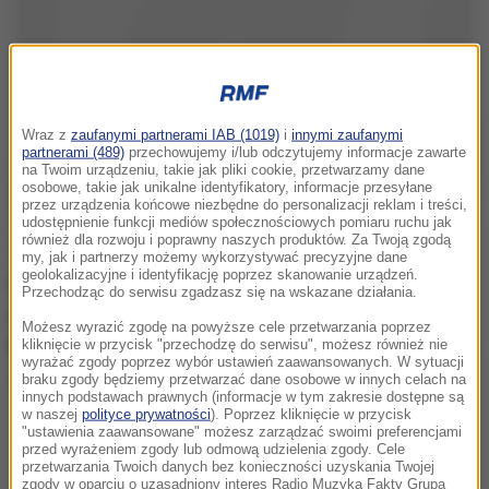
Wraz z
zaufanymi partnerami IAB (1019)
i
innymi zaufanymi
partnerami (489)
przechowujemy i/lub odczytujemy informacje zawarte
na Twoim urządzeniu, takie jak pliki cookie, przetwarzamy dane
osobowe, takie jak unikalne identyfikatory, informacje przesyłane
przez urządzenia końcowe niezbędne do personalizacji reklam i treści,
udostępnienie funkcji mediów społecznościowych pomiaru ruchu jak
również dla rozwoju i poprawny naszych produktów. Za Twoją zgodą
"W sumie siedem fok - Błotka, Jastrząb, Sztutek,
my, jak i partnerzy możemy wykorzystywać precyzyjne dane
geolokalizacyjne i identyfikację poprzez skanowanie urządzeń.
Dębka, Łucja, Kahlberg i Słupek.
Maluchy
Przechodząc do serwisu zgadzasz się na wskazane działania.
wyzdrowiały, nabrały siły i wagi. Mogły wrócić do
Możesz wyrazić zgodę na powyższe cele przetwarzania poprzez
Bałtyku
" - poinformowali pracownicy stacji na jednym
kliknięcie w przycisk "przechodzę do serwisu", możesz również nie
wyrażać zgody poprzez wybór ustawień zaawansowanych. W sytuacji
z portali społecznościowych.
braku zgody będziemy przetwarzać dane osobowe w innych celach na
innych podstawach prawnych (informacje w tym zakresie dostępne są
w naszej
polityce prywatności
). Poprzez kliknięcie w przycisk
"ustawienia zaawansowane" możesz zarządzać swoimi preferencjami
przed wyrażeniem zgody lub odmową udzielenia zgody. Cele
przetwarzania Twoich danych bez konieczności uzyskania Twojej
zgody w oparciu o uzasadniony interes Radio Muzyka Fakty Grupa