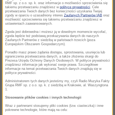
RMF sp. z o.o. sp. k. oraz informacje o możliwości sprzeciwienia się
takiemu przetwarzaniu znajdziesz w
polityce prywatności
. Cele
przetwarzania Twoich danych bez konieczności uzyskania Twojej
zgody w oparciu o uzasadniony interes
Zaufanych Partnerów IAB
oraz
możliwość sprzeciwienia się takiemu przetwarzaniu znajdziesz w
ustawieniach zaawansowanych.
Zgoda jest dobrowolna i możesz ją w dowolnym momencie wycofać,
zgoda będzie też podstawą przekazywania danych do naszych
Zaufanych Partnerów z siedzibą w państwach trzecich (poza
Europejskim Obszarem Gospodarczym).
Ponadto masz prawo żądania dostępu, sprostowania, usunięcia lub
ograniczenia przetwarzania danych, a także złożenia skargi do
Prezesa Urzędu Ochrony Danych Osobowych. W polityce prywatności
znajdziesz informacje jak wykonać swoje prawa. Szczegółowe
informacje na temat przetwarzania Twoich danych znajdują się w
polityce prywatności.
Administratorem tych danych jesteśmy my, czyli Radio Muzyka Fakty
Grupa RMF sp. z o.o. sp. k. z siedzibą w Krakowie, al. Waszyngtona
1.
Stosowanie plików cookies i innych technologii
Wraz z partnerami stosujemy pliki cookies (tzw. ciasteczka) i inne
pokrewne technologie, które mają na celu: