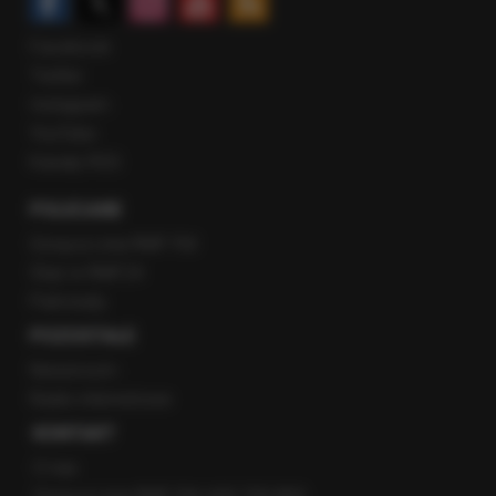
Facebook
Twitter
Instagram
YouTube
Kanały RSS
POLECANE
Gorąca Linia RMF FM
Staż w RMF24
Patronaty
POZOSTAŁE
Newsroom
Radio internetowe
KONTAKT
O nas