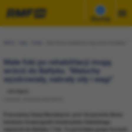
Słuchaj
RMF24
Fakty
Polska
Małe foki po rehabilitacji mogą wrócić do Bałtyku. "M
Małe foki po rehabilitacji mogą
wrócić do Bałtyku. "Maluchy
wyzdrowiały, nabrały siły i wagi"
udostępnij
Czwartek, 16 kwietnia 2020 (09:41)
Pracownicy Stacji Morskiej im. prof. Krzysztofa Skóry
Instytutu Oceanografii Uniwersytetu Gdańskiego
wypuścili do Bałtyku 7 fok. To już kolejna grupa foczych