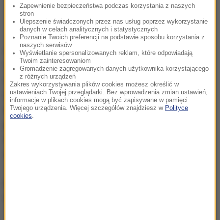
Zapewnienie bezpieczeństwa podczas korzystania z naszych
stron
Ulepszenie świadczonych przez nas usług poprzez wykorzystanie
danych w celach analitycznych i statystycznych
Poznanie Twoich preferencji na podstawie sposobu korzystania z
naszych serwisów
Gwiazdą w tej grupie jest Słupek, który został dwa
Wyświetlanie spersonalizowanych reklam, które odpowiadają
Twoim zainteresowaniom
tygodnie temu znaleziony przez funkcjonariuszy
Gromadzenie zagregowanych danych użytkownika korzystającego
z różnych urządzeń
Straży Granicznej na plaży na Mierzei Wiślanej.
Zakres wykorzystywania plików cookies możesz określić w
ustawieniach Twojej przeglądarki. Bez wprowadzenia zmian ustawień,
Zwierzę prawdopodobnie zbyt szybko odłączyło
informacje w plikach cookies mogą być zapisywane w pamięci
Twojego urządzenia. Więcej szczegółów znajdziesz w
Polityce
się od matki i gdyby nie pomoc ludzi
cookies
.
prawdopodobnie by nie przeżyło. Niespełna
trzytygodniowy maluch trafił więc na rehabilitację
do Stacji Morskiej w Helu
.
Młody samiec swoje imię otrzymał na cześć Straży
Granicznej.