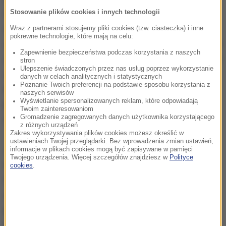
temat tego, co się wydarzyło. Po przeprowadzeniu
Stosowanie plików cookies i innych technologii
czynności zostały zwolnione. Kobiety zatrzymano,
Wraz z partnerami stosujemy pliki cookies (tzw. ciasteczka) i inne
pokrewne technologie, które mają na celu:
zanim zostały znalezione zwłoki noworodka. Nie było
Zapewnienie bezpieczeństwa podczas korzystania z naszych
dowodów na to, aby komukolwiek przedstawić wtedy
stron
Ulepszenie świadczonych przez nas usług poprzez wykorzystanie
zarzuty
- wyjaśnił prokurator Zimniak. Na obecnym
danych w celach analitycznych i statystycznych
Poznanie Twoich preferencji na podstawie sposobu korzystania z
etapie tego postępowania nadal jest ono
naszych serwisów
Wyświetlanie spersonalizowanych reklam, które odpowiadają
prowadzone w sprawie i dotyczy nieumyślnego
Twoim zainteresowaniom
Gromadzenie zagregowanych danych użytkownika korzystającego
spowodowania śmierci Tatiany B.
z różnych urządzeń
Zakres wykorzystywania plików cookies możesz określić w
ustawieniach Twojej przeglądarki. Bez wprowadzenia zmian ustawień,
Jak wynika z dotychczasowych ustaleń śledztwa,
informacje w plikach cookies mogą być zapisywane w pamięci
Twojego urządzenia. Więcej szczegółów znajdziesz w
Polityce
właścicielka gospodarstwa rolnego na terenie gminy
cookies
.
Sanniki, która wynajmuje do pracy obywateli Ukrainy,
została poinformowana 25 kwietnia przez jednego z
pracowników, że Tatiana B. potrzebuje pomocy
lekarskiej. Lekarz, który przybył na miejsce w ekipie