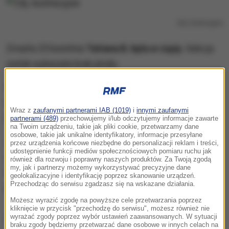
Zdj. ilustracyjne
Zmarła 25 kwietnia
Tatiana B. była w ciąży
. Sekcja
zwłok wykazała brak płodu.
5 maja na terenie gospodarstwa, gdzie kobieta
wcześniej zmarła, znaleziono w studni zwłoki
Wraz z
zaufanymi partnerami IAB (1019)
i
innymi zaufanymi
noworodka.
partnerami (489)
przechowujemy i/lub odczytujemy informacje zawarte
na Twoim urządzeniu, takie jak pliki cookie, przetwarzamy dane
osobowe, takie jak unikalne identyfikatory, informacje przesyłane
Oba te zdarzenia w oczywisty sposób łączą się ze
przez urządzenia końcowe niezbędne do personalizacji reklam i treści,
udostępnienie funkcji mediów społecznościowych pomiaru ruchu jak
sobą, dlatego
prowadzone jest jedno postępowanie
-
również dla rozwoju i poprawny naszych produktów. Za Twoją zgodą
my, jak i partnerzy możemy wykorzystywać precyzyjne dane
mówi prokurator Damian Zimniak z gostynińskiej
geolokalizacyjne i identyfikację poprzez skanowanie urządzeń.
Przechodząc do serwisu zgadzasz się na wskazane działania.
prokuratury.
Możesz wyrazić zgodę na powyższe cele przetwarzania poprzez
kliknięcie w przycisk "przechodzę do serwisu", możesz również nie
Dalsza część artykułu pod materiałem video:
wyrażać zgody poprzez wybór ustawień zaawansowanych. W sytuacji
braku zgody będziemy przetwarzać dane osobowe w innych celach na