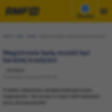
Słuchaj
RMF24
Fakty
Polska
Magistrowie będą musieli być bardziej kreatywni
Magistrowie będą musieli być
bardziej kreatywni
udostępnij
Poniedziałek, 8 czerwca 2015 (05:10)
Projekty i ekspertyzy zastąpią tradycyjne prace
magisterskie. Tak ma być w części szkół wyższych –
pisze „Rzeczpospolita”.