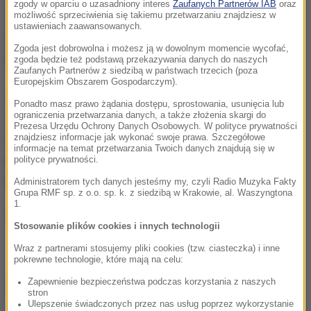
zgody w oparciu o uzasadniony interes
Zaufanych Partnerów IAB
oraz
miejsce standardowej pracy pisemnej student
możliwość sprzeciwienia się takiemu przetwarzaniu znajdziesz w
ustawieniach zaawansowanych.
będzie mógł przedstawić opublikowany artykuł,
Zgoda jest dobrowolna i możesz ją w dowolnym momencie wycofać,
pracę projektową (np. program komputerowy).
zgoda będzie też podstawą przekazywania danych do naszych
Zaufanych Partnerów z siedzibą w państwach trzecich (poza
Europejskim Obszarem Gospodarczym).
Studenci cieszą się ze zmian. "Teraz praca
Ponadto masz prawo żądania dostępu, sprostowania, usunięcia lub
ograniczenia przetwarzania danych, a także złożenia skargi do
dyplomowa jest coraz częściej pracą odtwórczą i to
Prezesa Urzędu Ochrony Danych Osobowych. W polityce prywatności
znajdziesz informacje jak wykonać swoje prawa. Szczegółowe
trzeba zmienić. Dlatego jesteśmy za każdą formą,
informacje na temat przetwarzania Twoich danych znajdują się w
która wzmaga kreatywność" - mówi Mateusz
polityce prywatności.
Mrozek, przewodniczący Parlamentu Studentów RP.
Administratorem tych danych jesteśmy my, czyli Radio Muzyka Fakty
Grupa RMF sp. z o.o. sp. k. z siedzibą w Krakowie, al. Waszyngtona
1.
(mpw)
Stosowanie plików cookies i innych technologii
Wraz z partnerami stosujemy pliki cookies (tzw. ciasteczka) i inne
pokrewne technologie, które mają na celu:
Zapewnienie bezpieczeństwa podczas korzystania z naszych
Źródło: PAP
stron
Ulepszenie świadczonych przez nas usług poprzez wykorzystanie