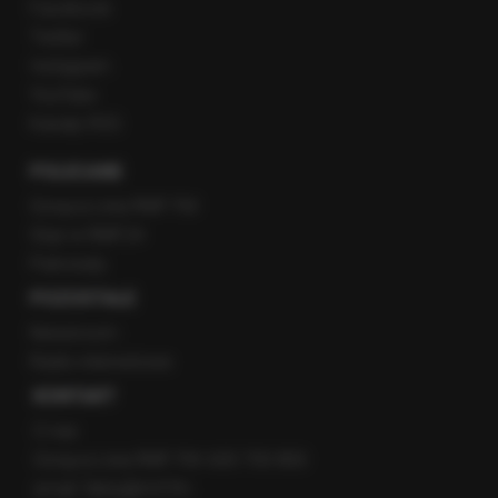
Facebook
Twitter
Instagram
YouTube
Kanały RSS
POLECANE
Gorąca Linia RMF FM
Staż w RMF24
Patronaty
POZOSTAŁE
Newsroom
Radio internetowe
KONTAKT
O nas
Gorąca Linia RMF FM: 600 700 800
email: fakty@rmf.fm