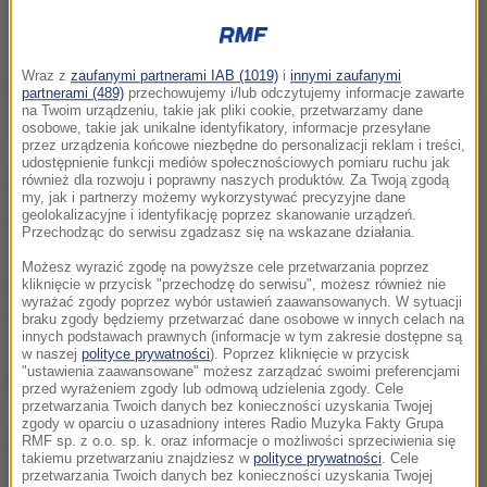
uniwersytety: Gdański, Wrocławski, Kardynała
Stefana Wyszyńskiego oraz Akademia Leona
Wraz z
zaufanymi partnerami IAB (1019)
i
innymi zaufanymi
Koźmińskiego. Chodzi o to, by podkreślać praktyczny
partnerami (489)
przechowujemy i/lub odczytujemy informacje zawarte
na Twoim urządzeniu, takie jak pliki cookie, przetwarzamy dane
charakter zdobytej wiedzy.
osobowe, takie jak unikalne identyfikatory, informacje przesyłane
przez urządzenia końcowe niezbędne do personalizacji reklam i treści,
udostępnienie funkcji mediów społecznościowych pomiaru ruchu jak
również dla rozwoju i poprawny naszych produktów. Za Twoją zgodą
Na Wydziale Prawa Uniwersytetu Gdańskiego pracą
my, jak i partnerzy możemy wykorzystywać precyzyjne dane
magisterską będą mogły być glosa, opinia prawna,
geolokalizacyjne i identyfikację poprzez skanowanie urządzeń.
Przechodząc do serwisu zgadzasz się na wskazane działania.
artykuł recenzyjny, esej czy ekspertyza. Uczelnia w
Możesz wyrazić zgodę na powyższe cele przetwarzania poprzez
połowie ostatniego semestru określi temat i sposób
kliknięcie w przycisk "przechodzę do serwisu", możesz również nie
wyrażać zgody poprzez wybór ustawień zaawansowanych. W sytuacji
realizacji. Na napisanie pracy student będzie miał
braku zgody będziemy przetwarzać dane osobowe w innych celach na
innych podstawach prawnych (informacje w tym zakresie dostępne są
sześć tygodni. Pierwsze prace w tym systemie będą
w naszej
polityce prywatności
). Poprzez kliknięcie w przycisk
"ustawienia zaawansowane" możesz zarządzać swoimi preferencjami
bronione za dwa lata.
przed wyrażeniem zgody lub odmową udzielenia zgody. Cele
przetwarzania Twoich danych bez konieczności uzyskania Twojej
zgody w oparciu o uzasadniony interes Radio Muzyka Fakty Grupa
RMF sp. z o.o. sp. k. oraz informacje o możliwości sprzeciwienia się
Na warszawskim Uniwersytecie Kardynała Stefana
takiemu przetwarzaniu znajdziesz w
polityce prywatności
. Cele
Wyszyńskiego od roku akademickiego 2015/2016 w
przetwarzania Twoich danych bez konieczności uzyskania Twojej