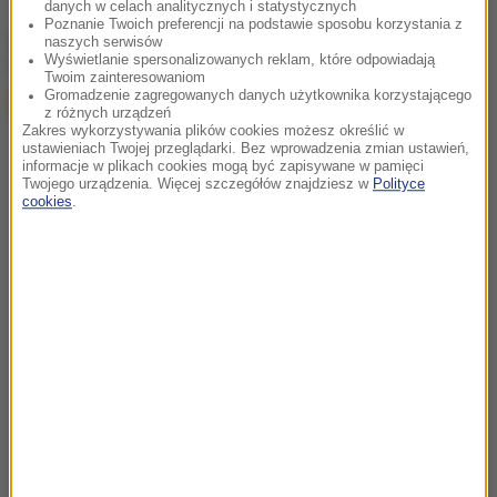
danych w celach analitycznych i statystycznych
Poznanie Twoich preferencji na podstawie sposobu korzystania z
chcesz widzieć więcej artykułów od RMF24?
dodaj w
naszych serwisów
Wyświetlanie spersonalizowanych reklam, które odpowiadają
Google
Twoim zainteresowaniom
Gromadzenie zagregowanych danych użytkownika korzystającego
z różnych urządzeń
Zakres wykorzystywania plików cookies możesz określić w
ustawieniach Twojej przeglądarki. Bez wprowadzenia zmian ustawień,
informacje w plikach cookies mogą być zapisywane w pamięci
Twojego urządzenia. Więcej szczegółów znajdziesz w
Polityce
cookies
.