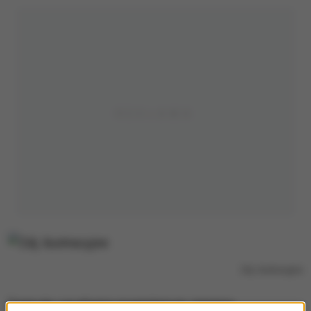
Zdj. ilustracyjne
Formułę uzyskania magisterium zmienią