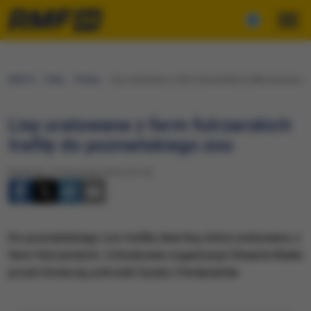
RMF24
Fakty
Polska
Lisy uratowane z ferm futrzarskich trafiły do pozna
Lisy uratowane z ferm futrzarskich
trafiły do poznańskiego zoo
Niedziela, 27 listopada 2016 (15:15)
Do poznańskiego zoo trafiły dwa lisy, które uratowano z
ferm futrzarskich. Członkowie organizacji Otwarte Klatki
przed śmiercią uchronili Cyryla i Ferdynanda.