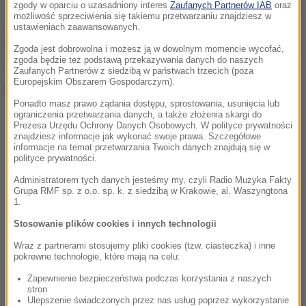
Zwierzaki są już nakarmione i bezpieczne. Od dzisiaj
zgody w oparciu o uzasadniony interes
Zaufanych Partnerów IAB
oraz
możliwość sprzeciwienia się takiemu przetwarzaniu znajdziesz w
mogą także korzystać ze specjalnego wybiegu w
ustawieniach zaawansowanych.
Domu Lisów. Zwierzęta mają być ambasadorami idei
Zgoda jest dobrowolna i możesz ją w dowolnym momencie wycofać,
zgoda będzie też podstawą przekazywania danych do naszych
wprowadzenia zakazu hodowli zwierząt na potrzeby
Zaufanych Partnerów z siedzibą w państwach trzecich (poza
Europejskim Obszarem Gospodarczym).
przemysłu futrzarskiego.
Ponadto masz prawo żądania dostępu, sprostowania, usunięcia lub
ograniczenia przetwarzania danych, a także złożenia skargi do
Prezesa Urzędu Ochrony Danych Osobowych. W polityce prywatności
znajdziesz informacje jak wykonać swoje prawa. Szczegółowe
informacje na temat przetwarzania Twoich danych znajdują się w
polityce prywatności.
Administratorem tych danych jesteśmy my, czyli Radio Muzyka Fakty
Grupa RMF sp. z o.o. sp. k. z siedzibą w Krakowie, al. Waszyngtona
1.
Stosowanie plików cookies i innych technologii
Wraz z partnerami stosujemy pliki cookies (tzw. ciasteczka) i inne
pokrewne technologie, które mają na celu:
Zapewnienie bezpieczeństwa podczas korzystania z naszych
stron
Ulepszenie świadczonych przez nas usług poprzez wykorzystanie