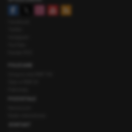
Facebook
Twitter
Instagram
YouTube
Kanały RSS
POLECANE
Gorąca Linia RMF FM
Staż w RMF24
Patronaty
POZOSTAŁE
Newsroom
Radio internetowe
KONTAKT