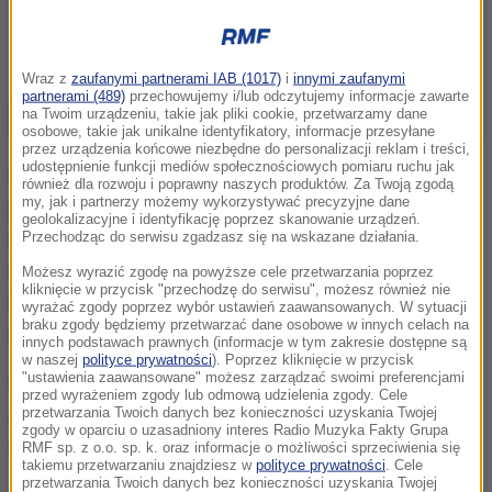
Wraz z
zaufanymi partnerami IAB (1017)
i
innymi zaufanymi
partnerami (489)
przechowujemy i/lub odczytujemy informacje zawarte
na Twoim urządzeniu, takie jak pliki cookie, przetwarzamy dane
osobowe, takie jak unikalne identyfikatory, informacje przesyłane
przez urządzenia końcowe niezbędne do personalizacji reklam i treści,
udostępnienie funkcji mediów społecznościowych pomiaru ruchu jak
Cyryl - jak poinformowało na swoim Facebooku
również dla rozwoju i poprawny naszych produktów. Za Twoją zgodą
my, jak i partnerzy możemy wykorzystywać precyzyjne dane
poznańskie zoo - trafił do ogrodu zoologicznego
geolokalizacyjne i identyfikację poprzez skanowanie urządzeń.
umierający, z kośćmi łapy na wierzchu. Pomocy
Przechodząc do serwisu zgadzasz się na wskazane działania.
udzieliło mu Uniwersyteckie Centrum Medycyny
Możesz wyrazić zgodę na powyższe cele przetwarzania poprzez
kliknięcie w przycisk "przechodzę do serwisu", możesz również nie
Weterynaryjnej w Poznaniu. Niestety konieczna była
wyrażać zgody poprzez wybór ustawień zaawansowanych. W sytuacji
braku zgody będziemy przetwarzać dane osobowe w innych celach na
amputacja łapy.
innych podstawach prawnych (informacje w tym zakresie dostępne są
w naszej
polityce prywatności
). Poprzez kliknięcie w przycisk
"ustawienia zaawansowane" możesz zarządzać swoimi preferencjami
Ferdynand wyglądał jak tasiemiec. Przerażony
przed wyrażeniem zgody lub odmową udzielenia zgody. Cele
przetwarzania Twoich danych bez konieczności uzyskania Twojej
wypłosz, ale bardzo ciekawy świata
- podało ZOO.
zgody w oparciu o uzasadniony interes Radio Muzyka Fakty Grupa
Zwierzęta całe życie spędziły w klatkach.
RMF sp. z o.o. sp. k. oraz informacje o możliwości sprzeciwienia się
takiemu przetwarzaniu znajdziesz w
polityce prywatności
. Cele
przetwarzania Twoich danych bez konieczności uzyskania Twojej