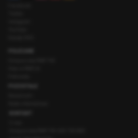
Facebook
Twitter
Instagram
YouTube
Kanały RSS
POLECANE
Gorąca Linia RMF FM
Staż w RMF24
Patronaty
POZOSTAŁE
Newsroom
Radio internetowe
KONTAKT
O nas
Gorąca Linia RMF FM: 600 700 800