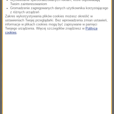
Twoim zainteresowaniom
Gromadzenie zagregowanych danych użytkownika korzystającego
z różnych urządzeń
Zakres wykorzystywania plików cookies możesz określić w
ustawieniach Twojej przeglądarki. Bez wprowadzenia zmian ustawień,
informacje w plikach cookies mogą być zapisywane w pamięci
Twojego urządzenia. Więcej szczegółów znajdziesz w
Polityce
cookies
.
NAJWAŻNIEJSZE FAKTY
„Możliwe przerwy w
dostawie prądu”. Alert RCB
dla 5 województw
Afera z pieniędzmi dla
powodzian. Działaczka KO
zawieszona