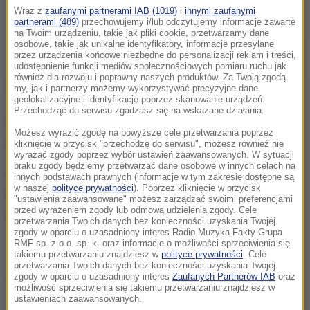
Wraz z
zaufanymi partnerami IAB (1019)
i
innymi zaufanymi
partnerami (489)
przechowujemy i/lub odczytujemy informacje zawarte
na Twoim urządzeniu, takie jak pliki cookie, przetwarzamy dane
osobowe, takie jak unikalne identyfikatory, informacje przesyłane
przez urządzenia końcowe niezbędne do personalizacji reklam i treści,
udostępnienie funkcji mediów społecznościowych pomiaru ruchu jak
również dla rozwoju i poprawny naszych produktów. Za Twoją zgodą
my, jak i partnerzy możemy wykorzystywać precyzyjne dane
geolokalizacyjne i identyfikację poprzez skanowanie urządzeń.
Przechodząc do serwisu zgadzasz się na wskazane działania.
Pracownicy TPN podejrzewają, że jest to lis polarny -
Możesz wyrazić zgodę na powyższe cele przetwarzania poprzez
gatunek, który nie zamieszkuje naszych terenów.
kliknięcie w przycisk "przechodzę do serwisu", możesz również nie
wyrażać zgody poprzez wybór ustawień zaawansowanych. W sytuacji
braku zgody będziemy przetwarzać dane osobowe w innych celach na
Osobnik najprawdopodobniej uciekł z prywatnej
innych podstawach prawnych (informacje w tym zakresie dostępne są
w naszej
polityce prywatności
). Poprzez kliknięcie w przycisk
hodowli i błąka się obecnie po Tatrzańskim Parku
"ustawienia zaawansowane" możesz zarządzać swoimi preferencjami
przed wyrażeniem zgody lub odmową udzielenia zgody. Cele
Narodowym.
przetwarzania Twoich danych bez konieczności uzyskania Twojej
zgody w oparciu o uzasadniony interes Radio Muzyka Fakty Grupa
RMF sp. z o.o. sp. k. oraz informacje o możliwości sprzeciwienia się
takiemu przetwarzaniu znajdziesz w
polityce prywatności
. Cele
przetwarzania Twoich danych bez konieczności uzyskania Twojej
(j.)
zgody w oparciu o uzasadniony interes
Zaufanych Partnerów IAB
oraz
możliwość sprzeciwienia się takiemu przetwarzaniu znajdziesz w
ustawieniach zaawansowanych.