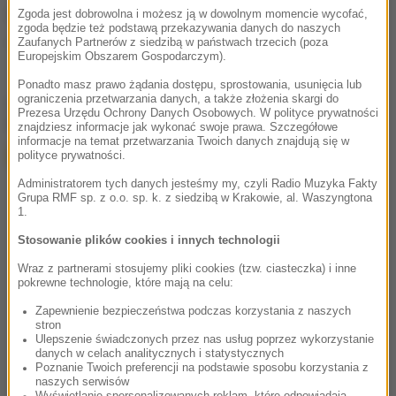
Źródło: RMF24
Zgoda jest dobrowolna i możesz ją w dowolnym momencie wycofać,
zgoda będzie też podstawą przekazywania danych do naszych
Zaufanych Partnerów z siedzibą w państwach trzecich (poza
Lis
Tagi:
Europejskim Obszarem Gospodarczym).
Ponadto masz prawo żądania dostępu, sprostowania, usunięcia lub
ograniczenia przetwarzania danych, a także złożenia skargi do
chcesz widzieć więcej artykułów od RMF24?
dodaj w
Prezesa Urzędu Ochrony Danych Osobowych. W polityce prywatności
Google
znajdziesz informacje jak wykonać swoje prawa. Szczegółowe
informacje na temat przetwarzania Twoich danych znajdują się w
polityce prywatności.
Administratorem tych danych jesteśmy my, czyli Radio Muzyka Fakty
Grupa RMF sp. z o.o. sp. k. z siedzibą w Krakowie, al. Waszyngtona
1.
Stosowanie plików cookies i innych technologii
Wraz z partnerami stosujemy pliki cookies (tzw. ciasteczka) i inne
pokrewne technologie, które mają na celu:
Zapewnienie bezpieczeństwa podczas korzystania z naszych
stron
Ulepszenie świadczonych przez nas usług poprzez wykorzystanie
danych w celach analitycznych i statystycznych
Poznanie Twoich preferencji na podstawie sposobu korzystania z
naszych serwisów
Wyświetlanie spersonalizowanych reklam, które odpowiadają