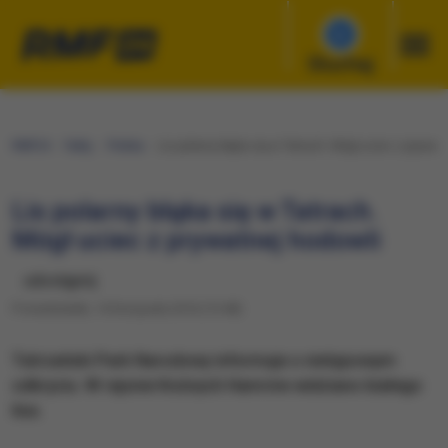
Słuchaj
RMF24
Fakty
Polska
Lis polarny błąka się w Tatrach. Mógł uciec z prywat
Lis polarny błąka się w Tatrach.
Mógł uciec z prywatnej hodowli
udostępnij
Poniedziałek, 14 listopada 2016 (15:48)
Tatrzański Park Narodowy informuje o nietypowym
odkryciu. W rejonie Kośnych Hamrów widziano białego
lisa.