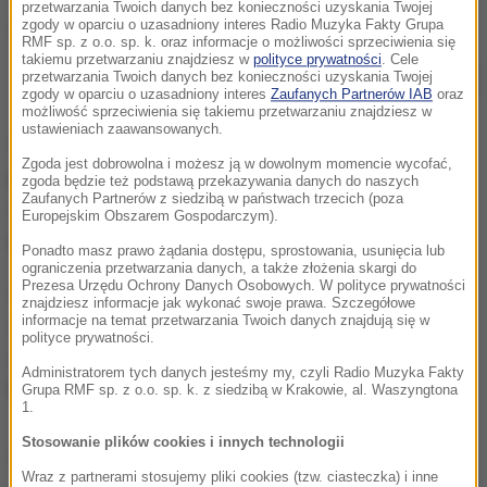
przetwarzania Twoich danych bez konieczności uzyskania Twojej
zgody w oparciu o uzasadniony interes Radio Muzyka Fakty Grupa
RMF sp. z o.o. sp. k. oraz informacje o możliwości sprzeciwienia się
takiemu przetwarzaniu znajdziesz w
polityce prywatności
. Cele
W kolizji uczestniczyły m.in. trzy busy wiozące członków polskiej
przetwarzania Twoich danych bez konieczności uzyskania Twojej
delegacji
zgody w oparciu o uzasadniony interes
Zaufanych Partnerów IAB
oraz
możliwość sprzeciwienia się takiemu przetwarzaniu znajdziesz w
ustawieniach zaawansowanych.
Wiadomo, że w kolizji nie brał udziału żaden z tzw.
Zgoda jest dobrowolna i możesz ją w dowolnym momencie wycofać,
pojazdów ochronnych. W żadnym z uszkodzonych
zgoda będzie też podstawą przekazywania danych do naszych
Zaufanych Partnerów z siedzibą w państwach trzecich (poza
samochodów nie było też osoby ochranianej, czyli
Europejskim Obszarem Gospodarczym).
np. premier lub któregoś z ministrów.
Ponadto masz prawo żądania dostępu, sprostowania, usunięcia lub
ograniczenia przetwarzania danych, a także złożenia skargi do
Prezesa Urzędu Ochrony Danych Osobowych. W polityce prywatności
Kolizja była wynikiem nagłego hamowania jednego
znajdziesz informacje jak wykonać swoje prawa. Szczegółowe
informacje na temat przetwarzania Twoich danych znajdują się w
z kierowców z busa
- mówił wczoraj w rozmowie
polityce prywatności.
z dziennikarzem RMF FM rzecznik rządu Rafał
Administratorem tych danych jesteśmy my, czyli Radio Muzyka Fakty
Bochenek.
Kierowca był izraelski
- dodaje Bochenek.
Grupa RMF sp. z o.o. sp. k. z siedzibą w Krakowie, al. Waszyngtona
1.
Stosowanie plików cookies i innych technologii
Dalsza część artykułu pod materiałem video:
Wraz z partnerami stosujemy pliki cookies (tzw. ciasteczka) i inne