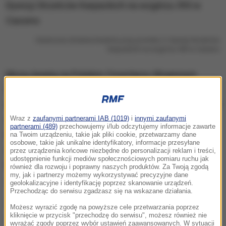
Ceremonia złożenia kwiatów przy pomniku 3. Dywizji Strzelców
Karpackich na wzgórzu 593 w Cassino
Mszą świętą na Polskim Cmentarzu Wojennym
rozpoczęły się uroczystości w związku z 74.
rocznicą bitwy o Monte Cassino. Bierze w nich udział
szef Urzędu ds. Kombatantów i Osób
Wraz z
zaufanymi partnerami IAB (1019)
i
innymi zaufanymi
partnerami (489)
przechowujemy i/lub odczytujemy informacje zawarte
Represjonowanych wraz weteranami II wojny
na Twoim urządzeniu, takie jak pliki cookie, przetwarzamy dane
osobowe, takie jak unikalne identyfikatory, informacje przesyłane
światowej oraz delegacją rządową, m.in. z szefem
przez urządzenia końcowe niezbędne do personalizacji reklam i treści,
udostępnienie funkcji mediów społecznościowych pomiaru ruchu jak
MON Mariusz Błaszczakiem i szefem MSWiA
również dla rozwoju i poprawny naszych produktów. Za Twoją zgodą
my, jak i partnerzy możemy wykorzystywać precyzyjne dane
Joachimem Brudzińskim.
geolokalizacyjne i identyfikację poprzez skanowanie urządzeń.
Przechodząc do serwisu zgadzasz się na wskazane działania.
Połączeni jesteśmy dzisiaj ogromną wdzięcznością
Możesz wyrazić zgodę na powyższe cele przetwarzania poprzez
kliknięcie w przycisk "przechodzę do serwisu", możesz również nie
wobec tych, którzy oddali Bogu życie, ciała ziemi
wyrażać zgody poprzez wybór ustawień zaawansowanych. W sytuacji