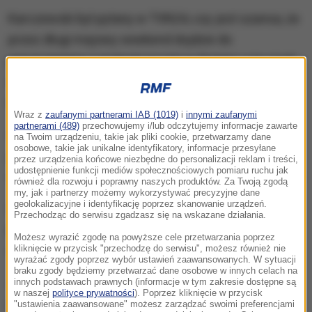
Karczewski był pytany w TVN24, czy jest szansa, że
przez długi majowy weekend dojdzie do
porozumienia z protestującymi w Sejmie i czy rząd
zrealizuje ich postulat ws. 500 zł dodatku
rehabilitacyjnego.
Wraz z
zaufanymi partnerami IAB (1019)
i
innymi zaufanymi
partnerami (489)
przechowujemy i/lub odczytujemy informacje zawarte
Dialog powinien być kontynuowany (...). Myślę, że
na Twoim urządzeniu, takie jak pliki cookie, przetwarzamy dane
osobowe, takie jak unikalne identyfikatory, informacje przesyłane
przed weekendem dojdzie do porozumienia, dojdzie
przez urządzenia końcowe niezbędne do personalizacji reklam i treści,
udostępnienie funkcji mediów społecznościowych pomiaru ruchu jak
do takiej refleksji, dojdzie do przemyśleń
- powiedział.
również dla rozwoju i poprawny naszych produktów. Za Twoją zgodą
my, jak i partnerzy możemy wykorzystywać precyzyjne dane
geolokalizacyjne i identyfikację poprzez skanowanie urządzeń.
Zapytany, czy w poniedziałek w Sejmie ponownie
Przechodząc do serwisu zgadzasz się na wskazane działania.
pojawi się minister Elżbieta Rafalska, odparł:
Tego
Możesz wyrazić zgodę na powyższe cele przetwarzania poprzez
nie wiem. To już pytanie do pani minister.
kliknięcie w przycisk "przechodzę do serwisu", możesz również nie
wyrażać zgody poprzez wybór ustawień zaawansowanych. W sytuacji
braku zgody będziemy przetwarzać dane osobowe w innych celach na
Ja bym chciał, żeby ten dialog był prowadzony i żeby
innych podstawach prawnych (informacje w tym zakresie dostępne są
w naszej
polityce prywatności
). Poprzez kliknięcie w przycisk
jak najszybciej doszło do rozwiązania
- oświadczył
"ustawienia zaawansowane" możesz zarządzać swoimi preferencjami