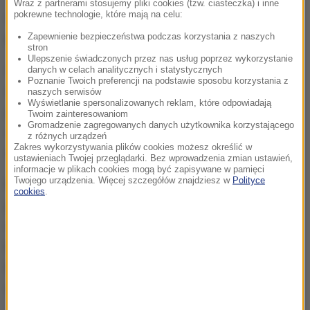
Wraz z partnerami stosujemy pliki cookies (tzw. ciasteczka) i inne
pokrewne technologie, które mają na celu:
chociażby ciągła obecność wśród protestujących
posłanki Nowoczesnej Joanny Scheuring-Wielgus.
Zapewnienie bezpieczeństwa podczas korzystania z naszych
stron
Ulepszenie świadczonych przez nas usług poprzez wykorzystanie
Nie powiedziałem, że ten protest jest polityczny, ale
danych w celach analitycznych i statystycznych
Poznanie Twoich preferencji na podstawie sposobu korzystania z
im dłużej trwa w miejscu, gdzie bije serce polskiej
naszych serwisów
Wyświetlanie spersonalizowanych reklam, które odpowiadają
polityki i sporu politycznego, czyli w Sejmie -
Twoim zainteresowaniom
Gromadzenie zagregowanych danych użytkownika korzystającego
wiadomo, że będą naciski różne polityczne
-
z różnych urządzeń
Zakres wykorzystywania plików cookies możesz określić w
stwierdził Karczewski.
ustawieniach Twojej przeglądarki. Bez wprowadzenia zmian ustawień,
informacje w plikach cookies mogą być zapisywane w pamięci
Twojego urządzenia. Więcej szczegółów znajdziesz w
Polityce
Marszałek został też zapytany o zapowiedziany
cookies
.
przez PO wniosek o wotum nieufności wobec
wicepremier Beaty Szydło oraz szefowej MRPiPS
Elżbiety Rafalskiej. Według polityków PO to Szydło i
Rafalska odpowiadają politycznie za protest
opiekunów osób niepełnosprawnych w Sejmie.