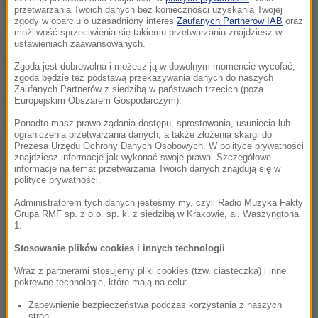
Maksjan z Naczelnej Prokuratury Wojskowej w
przetwarzania Twoich danych bez konieczności uzyskania Twojej
zgody w oparciu o uzasadniony interes
Zaufanych Partnerów IAB
oraz
Warszawie.
możliwość sprzeciwienia się takiemu przetwarzaniu znajdziesz w
ustawieniach zaawansowanych.
Mundurowi śledczy podkreślają, że w tej chwili nie
Zgoda jest dobrowolna i możesz ją w dowolnym momencie wycofać,
zgoda będzie też podstawą przekazywania danych do naszych
ma żadnego postępowania wobec szefa Centrum
Zaufanych Partnerów z siedzibą w państwach trzecich (poza
Eksperckiego Kontrwywiadu, pułkownika Krzysztofa
Europejskim Obszarem Gospodarczym).
Duszy.
Ponadto masz prawo żądania dostępu, sprostowania, usunięcia lub
ograniczenia przetwarzania danych, a także złożenia skargi do
Prezesa Urzędu Ochrony Danych Osobowych. W polityce prywatności
znajdziesz informacje jak wykonać swoje prawa. Szczegółowe
Dalsza część artykułu pod materiałem video:
informacje na temat przetwarzania Twoich danych znajdują się w
polityce prywatności.
Administratorem tych danych jesteśmy my, czyli Radio Muzyka Fakty
Grupa RMF sp. z o.o. sp. k. z siedzibą w Krakowie, al. Waszyngtona
1.
Stosowanie plików cookies i innych technologii
Wraz z partnerami stosujemy pliki cookies (tzw. ciasteczka) i inne
pokrewne technologie, które mają na celu:
Zapewnienie bezpieczeństwa podczas korzystania z naszych
stron