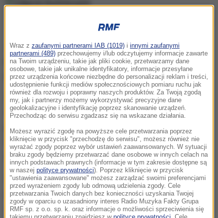
Zdjęcie ilustracyjne
Jak dowiedział się nasz reporter, na razie jest to
Wraz z
zaufanymi partnerami IAB (1019)
i
innymi zaufanymi
partnerami (489)
przechowujemy i/lub odczytujemy informacje zawarte
postępowanie sprawdzające - w sprawie, ani
na Twoim urządzeniu, takie jak pliki cookie, przetwarzamy dane
osobowe, takie jak unikalne identyfikatory, informacje przesyłane
przeciwko.
przez urządzenia końcowe niezbędne do personalizacji reklam i treści,
udostępnienie funkcji mediów społecznościowych pomiaru ruchu jak
również dla rozwoju i poprawny naszych produktów. Za Twoją zgodą
Z naszych ustaleń wynika, że dotyczy ono jednego
my, jak i partnerzy możemy wykorzystywać precyzyjne dane
geolokalizacyjne i identyfikację poprzez skanowanie urządzeń.
ze starszych oficerów zatrudnionych w tej
Przechodząc do serwisu zgadzasz się na wskazane działania.
placówce. Miał dostać od nowego kierownictwa
Możesz wyrazić zgodę na powyższe cele przetwarzania poprzez
kliknięcie w przycisk "przechodzę do serwisu", możesz również nie
armii rozkaz przeniesienia się do innej placówki i nie
wyrażać zgody poprzez wybór ustawień zaawansowanych. W sytuacji
stawił się w tym nowym miejscu pracy.
braku zgody będziemy przetwarzać dane osobowe w innych celach na
innych podstawach prawnych (informacje w tym zakresie dostępne są
w naszej
polityce prywatności
). Poprzez kliknięcie w przycisk
Wojskowa Prokuratura Garnizonowa w Warszawie
"ustawienia zaawansowane" możesz zarządzać swoimi preferencjami
przed wyrażeniem zgody lub odmową udzielenia zgody. Cele
prowadzi postępowanie, ale wobec jednego z
przetwarzania Twoich danych bez konieczności uzyskania Twojej
zgody w oparciu o uzasadniony interes Radio Muzyka Fakty Grupa
żołnierzy tegoż centrum
- powiedział major Marcin
RMF sp. z o.o. sp. k. oraz informacje o możliwości sprzeciwienia się
takiemu przetwarzaniu znajdziesz w
polityce prywatności
. Cele