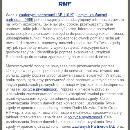
cyberbezpieczeństwa, jeśli tylko władze uznają ten
Wraz z
zaufanymi partnerami IAB (1019)
i
innymi zaufanymi
pomysł za godny zaufani
a - powiedział na
partnerami (489)
przechowujemy i/lub odczytujemy informacje zawarte
na Twoim urządzeniu, takie jak pliki cookie, przetwarzamy dane
konferencji prasowej Tonny Bao, szef polskiego
osobowe, takie jak unikalne identyfikatory, informacje przesyłane
oddziału Huawei.
przez urządzenia końcowe niezbędne do personalizacji reklam i treści,
udostępnienie funkcji mediów społecznościowych pomiaru ruchu jak
również dla rozwoju i poprawny naszych produktów. Za Twoją zgodą
Inny przedstawiciel Huawei starał się przekonać
my, jak i partnerzy możemy wykorzystywać precyzyjne dane
geolokalizacyjne i identyfikację poprzez skanowanie urządzeń.
dziennikarzy, że nie ma powody, aby polski rząd
Przechodząc do serwisu zgadzasz się na wskazane działania.
wykluczył firmę Huawei z przetargu na budowę sieci
Możesz wyrazić zgodę na powyższe cele przetwarzania poprzez
kliknięcie w przycisk "przechodzę do serwisu", możesz również nie
5G.
wyrażać zgody poprzez wybór ustawień zaawansowanych. W sytuacji
braku zgody będziemy przetwarzać dane osobowe w innych celach na
innych podstawach prawnych (informacje w tym zakresie dostępne są
W styczniu Agencja Bezpieczeństwa Wewnętrznego
w naszej
polityce prywatności
). Poprzez kliknięcie w przycisk
"ustawienia zaawansowane" możesz zarządzać swoimi preferencjami
zatrzymała Polaka i Chińczyka podejrzanych o
przed wyrażeniem zgody lub odmową udzielenia zgody. Cele
przetwarzania Twoich danych bez konieczności uzyskania Twojej
współpracę z chińskimi służbami specjalnymi.
zgody w oparciu o uzasadniony interes Radio Muzyka Fakty Grupa
Zatrzymani to były oficer ABW i jeden z dyrektorów
RMF sp. z o.o. sp. k. oraz informacje o możliwości sprzeciwienia się
takiemu przetwarzaniu znajdziesz w
polityce prywatności
. Cele
polskiego oddziału koncernu Huawei. Sąd
przetwarzania Twoich danych bez konieczności uzyskania Twojej
zgody w oparciu o uzasadniony interes
Zaufanych Partnerów IAB
oraz