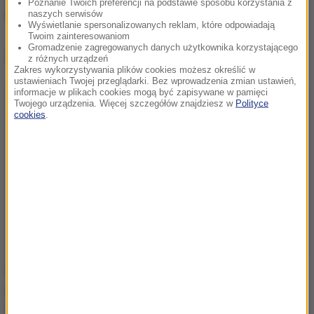
Poznanie Twoich preferencji na podstawie sposobu korzystania z
najważniejszym osobom w państwie.
naszych serwisów
Wyświetlanie spersonalizowanych reklam, które odpowiadają
Twoim zainteresowaniom
Gromadzenie zagregowanych danych użytkownika korzystającego
Dalsza część artykułu pod materiałem video:
z różnych urządzeń
Zakres wykorzystywania plików cookies możesz określić w
ustawieniach Twojej przeglądarki. Bez wprowadzenia zmian ustawień,
informacje w plikach cookies mogą być zapisywane w pamięci
Twojego urządzenia. Więcej szczegółów znajdziesz w
Polityce
cookies
.
Weijing W. jest z kolei absolwentem Pekińskiego
Uniwersytetu Studiów Zagranicznych, który według
TVP Info uchodzi za "kuźnię kadr chińskiej