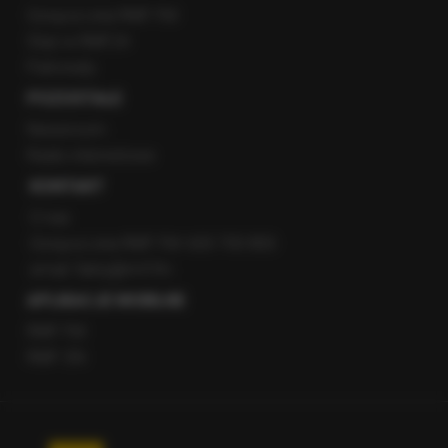
Gorąca Linia RMF FM
Staż w RMF24
Patronaty
POZOSTAŁE
Newsroom
Radio internetowe
KONTAKT
O nas
Gorąca Linia RMF FM: 600 700 800
email: fakty@rmf.fm
APLIKACJE MOBILNE
RMF FM
RMF ON