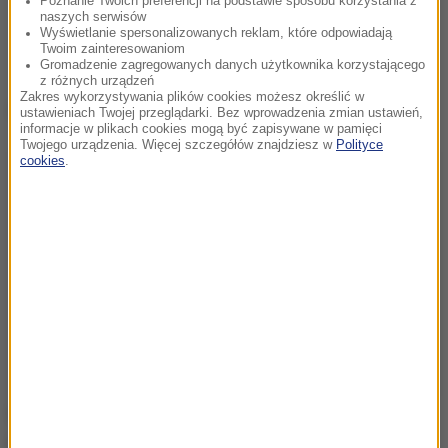
Poznanie Twoich preferencji na podstawie sposobu korzystania z
naszych serwisów
Wyświetlanie spersonalizowanych reklam, które odpowiadają
Twoim zainteresowaniom
Gromadzenie zagregowanych danych użytkownika korzystającego
z różnych urządzeń
Zakres wykorzystywania plików cookies możesz określić w
Dalsza część artykułu pod materiałem video:
ustawieniach Twojej przeglądarki. Bez wprowadzenia zmian ustawień,
informacje w plikach cookies mogą być zapisywane w pamięci
Twojego urządzenia. Więcej szczegółów znajdziesz w
Polityce
cookies
.
W poniedziałek Polska, razem z pozostałym krajami
Grupy Wyszehradzkiej, podpisała umowę o