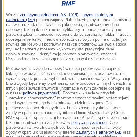
Minister przedsiębiorczości i technologii Jadwiga Emilewicz
Wraz z
zaufanymi partnerami IAB (1019)
i
innymi zaufanymi
Najostrzejszy oficjalny komentarz to wpis w jednym
partnerami (489)
przechowujemy i/lub odczytujemy informacje zawarte
z serwisów społecznościowych izraelskiego
na Twoim urządzeniu, takie jak pliki cookie, przetwarzamy dane
osobowe, takie jak unikalne identyfikatory, informacje przesyłane
ministra do spraw rozwoju regionalnego.
przez urządzenia końcowe niezbędne do personalizacji reklam i treści,
udostępnienie funkcji mediów społecznościowych pomiaru ruchu jak
również dla rozwoju i poprawny naszych produktów. Za Twoją zgodą
Tzachi Hanegbi napisał, że w czasie rozmów z
my, jak i partnerzy możemy wykorzystywać precyzyjne dane
geolokalizacyjne i identyfikację poprzez skanowanie urządzeń.
minister Emilewicz podkreślał konieczność pilnej
Przechodząc do serwisu zgadzasz się na wskazane działania.
zmiany przepisów, które nakładają kary za
Możesz wyrazić zgodę na powyższe cele przetwarzania poprzez
kliknięcie w przycisk "przechodzę do serwisu", możesz również nie
wypowiedzi o polskim udziale i polskiej
wyrażać zgody poprzez wybór ustawień zaawansowanych. W sytuacji
braku zgody będziemy przetwarzać dane osobowe w innych celach na
odpowiedzialności za Holocaust.
innych podstawach prawnych (informacje w tym zakresie dostępne są
w naszej
polityce prywatności
). Poprzez kliknięcie w przycisk
"ustawienia zaawansowane" możesz zarządzać swoimi preferencjami
przed wyrażeniem zgody lub odmową udzielenia zgody. Cele
przetwarzania Twoich danych bez konieczności uzyskania Twojej
zgody w oparciu o uzasadniony interes Radio Muzyka Fakty Grupa
RMF sp. z o.o. sp. k. oraz informacje o możliwości sprzeciwienia się
takiemu przetwarzaniu znajdziesz w
polityce prywatności
. Cele
przetwarzania Twoich danych bez konieczności uzyskania Twojej
zgody w oparciu o uzasadniony interes
Zaufanych Partnerów IAB
oraz