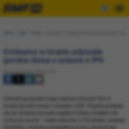
RMF24
Fakty
Polska
Emilewicz w Izraelu usłyszała gorzkie słowa o ustaw
Emilewicz w Izraelu usłyszała
gorzkie słowa o ustawie o IPN
Środa, 20 czerwca 2018 (12:58)
Zamiast gospodarczego sukcesu naszych firm w
Izraelu gorzkie słowa o ustawie o IPN. "Dopóki przepisy
się nie zmienią stosunki między Polską i Izraelem nie
wrócą do normy" - miała usłyszeć w Tel Awiwie Jadwiga
Emilewicz, minister przedsiębiorczości i technologii.