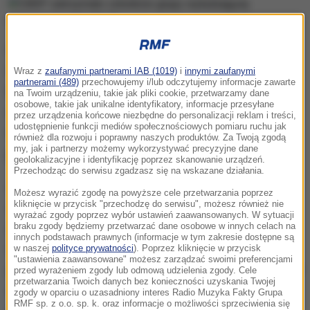
Od kilku miesięcy zarząd Centralnego Biura
Śledczego Policji w Warszawie wspólnie z
Wraz z
zaufanymi partnerami IAB (1019)
i
innymi zaufanymi
partnerami (489)
przechowujemy i/lub odczytujemy informacje zawarte
Prokuraturą Okręgową w Warszawie prowadzi
na Twoim urządzeniu, takie jak pliki cookie, przetwarzamy dane
osobowe, takie jak unikalne identyfikatory, informacje przesyłane
wielowątkowe śledztwo dotyczące działalności na
przez urządzenia końcowe niezbędne do personalizacji reklam i treści,
udostępnienie funkcji mediów społecznościowych pomiaru ruchu jak
terenie Polski i Francji zorganizowanej grupy
również dla rozwoju i poprawny naszych produktów. Za Twoją zgodą
my, jak i partnerzy możemy wykorzystywać precyzyjne dane
przestępczej.
geolokalizacyjne i identyfikację poprzez skanowanie urządzeń.
Przechodząc do serwisu zgadzasz się na wskazane działania.
Z ustaleń policjantów i prokuratorów wynika, że
Możesz wyrazić zgodę na powyższe cele przetwarzania poprzez
kliknięcie w przycisk "przechodzę do serwisu", możesz również nie
sposób działania grupy polegał na zawieraniu umów
wyrażać zgody poprzez wybór ustawień zaawansowanych. W sytuacji
z firmami zajmującymi się wypożyczaniem
braku zgody będziemy przetwarzać dane osobowe w innych celach na
innych podstawach prawnych (informacje w tym zakresie dostępne są
luksusowych samochodów, następnie wpłacano
w naszej
polityce prywatności
). Poprzez kliknięcie w przycisk
"ustawienia zaawansowane" możesz zarządzać swoimi preferencjami
pierwszą ratę umożliwiającą odbiór pojazdu, po czym
przed wyrażeniem zgody lub odmową udzielenia zgody. Cele
przetwarzania Twoich danych bez konieczności uzyskania Twojej
samochody były przeprowadzane do Francji. Tam
zgody w oparciu o uzasadniony interes Radio Muzyka Fakty Grupa
RMF sp. z o.o. sp. k. oraz informacje o możliwości sprzeciwienia się