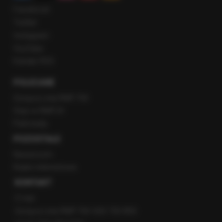
Facebook
Twitter
Instagram
YouTube
Kanały RSS
POLECANE
Gorąca Linia RMF FM
Staż w RMF24
Patronaty
POZOSTAŁE
Newsroom
Radio internetowe
KONTAKT
O nas
Gorąca Linia RMF FM: 600 700 800