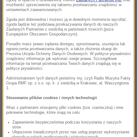
zgody w oparciu o uzasadniony interes
Zaufanych Partnerów IAB
oraz
możliwość sprzeciwienia się takiemu przetwarzaniu znajdziesz w
(mpw)
ustawieniach zaawansowanych.
Zgoda jest dobrowolna i możesz ją w dowolnym momencie wycofać,
zgoda będzie też podstawą przekazywania danych do naszych
Dalsza część artykułu pod materiałem video:
Zaufanych Partnerów z siedzibą w państwach trzecich (poza
Europejskim Obszarem Gospodarczym).
Ponadto masz prawo żądania dostępu, sprostowania, usunięcia lub
ograniczenia przetwarzania danych, a także złożenia skargi do
Prezesa Urzędu Ochrony Danych Osobowych. W polityce prywatności
znajdziesz informacje jak wykonać swoje prawa. Szczegółowe
informacje na temat przetwarzania Twoich danych znajdują się w
polityce prywatności.
Administratorem tych danych jesteśmy my, czyli Radio Muzyka Fakty
Grupa RMF sp. z o.o. sp. k. z siedzibą w Krakowie, al. Waszyngtona
1.
Stosowanie plików cookies i innych technologii
Wraz z partnerami stosujemy pliki cookies (tzw. ciasteczka) i inne
pokrewne technologie, które mają na celu:
Zapewnienie bezpieczeństwa podczas korzystania z naszych
stron
Ulepszenie świadczonych przez nas usług poprzez wykorzystanie
Źródło: PAP