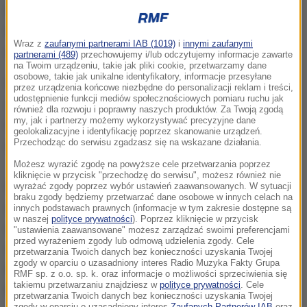
Obserwatorium Meteorologicznego, na Kasprowym
Wierchu leży ponad metr śniegu, a termometry
Wraz z
zaufanymi partnerami IAB (1019)
i
innymi zaufanymi
wskazują siedem stopni mrozu.
partnerami (489)
przechowujemy i/lub odczytujemy informacje zawarte
na Twoim urządzeniu, takie jak pliki cookie, przetwarzamy dane
osobowe, takie jak unikalne identyfikatory, informacje przesyłane
W nocy z niedzieli na poniedziałek temperatura w
przez urządzenia końcowe niezbędne do personalizacji reklam i treści,
udostępnienie funkcji mediów społecznościowych pomiaru ruchu jak
Zakopanem ma spaść do minus sześciu stopni
również dla rozwoju i poprawny naszych produktów. Za Twoją zgodą
my, jak i partnerzy możemy wykorzystywać precyzyjne dane
Celsjusza, a od wtorku pojawią się intensywne
geolokalizacyjne i identyfikację poprzez skanowanie urządzeń.
Przechodząc do serwisu zgadzasz się na wskazane działania.
opady śniegu.
Możesz wyrazić zgodę na powyższe cele przetwarzania poprzez
kliknięcie w przycisk "przechodzę do serwisu", możesz również nie
W Tatrach obowiązuje pierwszy, najniższy stopień
wyrażać zgody poprzez wybór ustawień zaawansowanych. W sytuacji
braku zgody będziemy przetwarzać dane osobowe w innych celach na
zagrożenia lawinowego. Ratownicy górscy
innych podstawach prawnych (informacje w tym zakresie dostępne są
w naszej
polityce prywatności
). Poprzez kliknięcie w przycisk
ostrzegają, że właśnie przy dwóch najniższych
"ustawienia zaawansowane" możesz zarządzać swoimi preferencjami
przed wyrażeniem zgody lub odmową udzielenia zgody. Cele
stopniach dochodzi statystycznie do największej
przetwarzania Twoich danych bez konieczności uzyskania Twojej
zgody w oparciu o uzasadniony interes Radio Muzyka Fakty Grupa
liczby wypadków lawinowych, bo turyści często
RMF sp. z o.o. sp. k. oraz informacje o możliwości sprzeciwienia się
takiemu przetwarzaniu znajdziesz w
polityce prywatności
. Cele
bagatelizują zagrożenie.
przetwarzania Twoich danych bez konieczności uzyskania Twojej