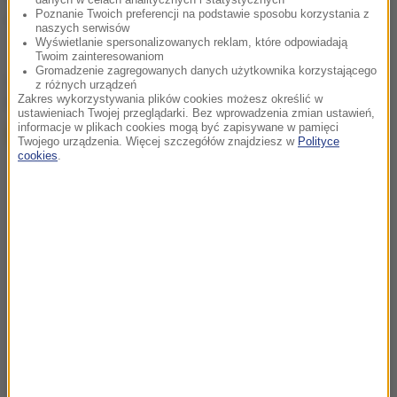
danych w celach analitycznych i statystycznych
Poznanie Twoich preferencji na podstawie sposobu korzystania z
Wielkanoc
śnieg
Tagi:
naszych serwisów
Wyświetlanie spersonalizowanych reklam, które odpowiadają
Twoim zainteresowaniom
Gromadzenie zagregowanych danych użytkownika korzystającego
chcesz widzieć więcej artykułów od RMF24?
dodaj w
z różnych urządzeń
Google
Zakres wykorzystywania plików cookies możesz określić w
ustawieniach Twojej przeglądarki. Bez wprowadzenia zmian ustawień,
informacje w plikach cookies mogą być zapisywane w pamięci
Twojego urządzenia. Więcej szczegółów znajdziesz w
Polityce
cookies
.