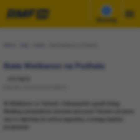
Słuchaj
RMF24
Fakty
Polska
Biała Wielkanoc na Podhalu
Biała Wielkanoc na Podhalu
udostępnij
Niedziela, 16 kwietnia 2017 (08:27)
W Wielkanoc w Tatrach i Zakopanem spadł śnieg.
Według synoptyków zimowa aura pod Tatrami utrzyma
się co najmniej do końca tygodnia, a śniegu będzie
przybywać.