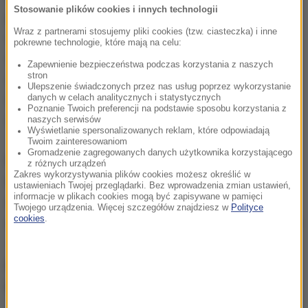
Stosowanie plików cookies i innych technologii
jesiennych wyborach samorządowych w Warszawie
Wraz z partnerami stosujemy pliki cookies (tzw. ciasteczka) i inne
wygra Rafał Trzaskowski, ale takie myślenie
pokrewne technologie, które mają na celu:
spowodowało, że Bronisław Komorowski przegrał z
Zapewnienie bezpieczeństwa podczas korzystania z naszych
Andrzejem Dudą. Część ludzi rzeczywiście nie chce
stron
Ulepszenie świadczonych przez nas usług poprzez wykorzystanie
PiS u władzy, ale ta część oczekuje konkretnych
danych w celach analitycznych i statystycznych
Poznanie Twoich preferencji na podstawie sposobu korzystania z
rozwiązań -
przekonywał Petru.
naszych serwisów
Wyświetlanie spersonalizowanych reklam, które odpowiadają
Twoim zainteresowaniom
Gromadzenie zagregowanych danych użytkownika korzystającego
Przyznał, że zaproponowana przez rządzącą partię
z różnych urządzeń
Zakres wykorzystywania plików cookies możesz określić w
idea 500 Plus "porwała" część wyborców i jak
ustawieniach Twojej przeglądarki. Bez wprowadzenia zmian ustawień,
informacje w plikach cookies mogą być zapisywane w pamięci
zaznaczył "chodzi o to, by podobną formułę
Twojego urządzenia. Więcej szczegółów znajdziesz w
Polityce
cookies
.
zaproponować Polakom w perspektywie 10 miesięcy
- jak ich porwać i rozwiązać ich problemy w
perspektywie wyborów europejskich i
parlamentarnych w 2019 roku".