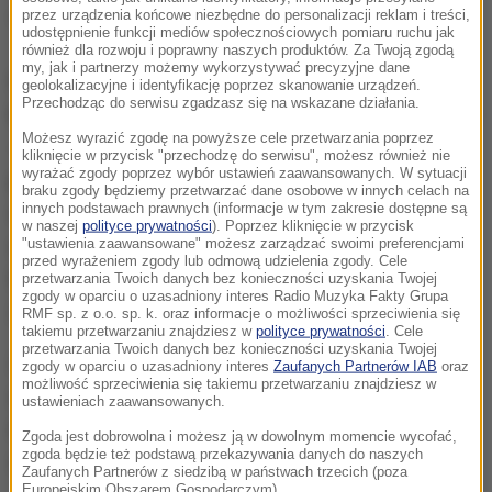
w tym postępowaniu uczestniczyć.
przez urządzenia końcowe niezbędne do personalizacji reklam i treści,
udostępnienie funkcji mediów społecznościowych pomiaru ruchu jak
również dla rozwoju i poprawny naszych produktów. Za Twoją zgodą
my, jak i partnerzy możemy wykorzystywać precyzyjne dane
Prezes - podczas krótkiego oświadczenia dla prasy,
geolokalizacyjne i identyfikację poprzez skanowanie urządzeń.
Przechodząc do serwisu zgadzasz się na wskazane działania.
bez możliwości zadawania pytań przez dziennikarzy
Możesz wyrazić zgodę na powyższe cele przetwarzania poprzez
- przekonywał, że odpowiedzialność za błąd ponosi
kliknięcie w przycisk "przechodzę do serwisu", możesz również nie
wyrażać zgody poprzez wybór ustawień zaawansowanych. W sytuacji
pracownik, który przygotowywał przetarg. W
braku zgody będziemy przetwarzać dane osobowe w innych celach na
innych podstawach prawnych (informacje w tym zakresie dostępne są
wystąpieniu Błażeja Wojnicza ani razu nie pojawił
w naszej
polityce prywatności
). Poprzez kliknięcie w przycisk
się wątek ewentualnej odpowiedzialności zarządu
"ustawienia zaawansowane" możesz zarządzać swoimi preferencjami
przed wyrażeniem zgody lub odmową udzielenia zgody. Cele
firmy Autosan czy kogokolwiek z Polskiej Grupy
przetwarzania Twoich danych bez konieczności uzyskania Twojej
zgody w oparciu o uzasadniony interes Radio Muzyka Fakty Grupa
Zbrojeniowej.
RMF sp. z o.o. sp. k. oraz informacje o możliwości sprzeciwienia się
takiemu przetwarzaniu znajdziesz w
polityce prywatności
. Cele
przetwarzania Twoich danych bez konieczności uzyskania Twojej
Ze słów prezesa wynika, że nikomu - poza
zgody w oparciu o uzasadniony interes
Zaufanych Partnerów IAB
oraz
możliwość sprzeciwienia się takiemu przetwarzaniu znajdziesz w
zwolnionym dyscyplinarnie dyrektorem - z zarządu
ustawieniach zaawansowanych.
Autosanu nie grożą żadne konsekwencję, bo
Zgoda jest dobrowolna i możesz ją w dowolnym momencie wycofać,
zgoda będzie też podstawą przekazywania danych do naszych
sytuacja zakładu się poprawia.
Zaufanych Partnerów z siedzibą w państwach trzecich (poza
Europejskim Obszarem Gospodarczym).