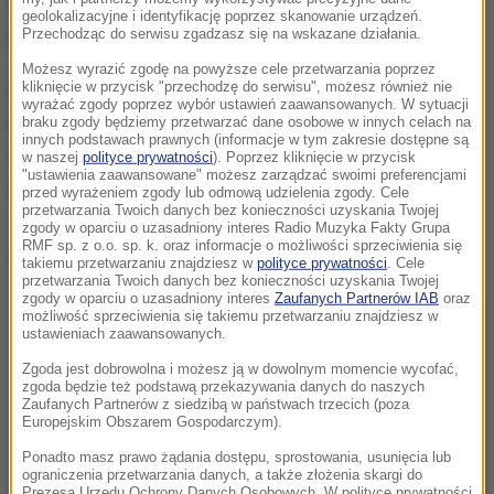
w Nowej Hucie po zajęciach na uczelni.
geolokalizacyjne i identyfikację poprzez skanowanie urządzeń.
Przechodząc do serwisu zgadzasz się na wskazane działania.
Poszukiwania dziewczyny nie przyniosły rezultatu.
Możesz wyrazić zgodę na powyższe cele przetwarzania poprzez
Oskarżonym o zabójstwo ze szczególnym
kliknięcie w przycisk "przechodzę do serwisu", możesz również nie
wyrażać zgody poprzez wybór ustawień zaawansowanych. W sytuacji
okrucieństwem jest Robert J.
Został zatrzymany w
braku zgody będziemy przetwarzać dane osobowe w innych celach na
innych podstawach prawnych (informacje w tym zakresie dostępne są
2017 roku na krakowskim Kazimierzu. Jego
proces
w naszej
polityce prywatności
). Poprzez kliknięcie w przycisk
"ustawienia zaawansowane" możesz zarządzać swoimi preferencjami
toczy się za zamkniętymi drzwiami.
przed wyrażeniem zgody lub odmową udzielenia zgody. Cele
przetwarzania Twoich danych bez konieczności uzyskania Twojej
zgody w oparciu o uzasadniony interes Radio Muzyka Fakty Grupa
RMF sp. z o.o. sp. k. oraz informacje o możliwości sprzeciwienia się
Dalsza część artykułu pod materiałem video:
takiemu przetwarzaniu znajdziesz w
polityce prywatności
. Cele
przetwarzania Twoich danych bez konieczności uzyskania Twojej
zgody w oparciu o uzasadniony interes
Zaufanych Partnerów IAB
oraz
możliwość sprzeciwienia się takiemu przetwarzaniu znajdziesz w
ustawieniach zaawansowanych.
Zgoda jest dobrowolna i możesz ją w dowolnym momencie wycofać,
zgoda będzie też podstawą przekazywania danych do naszych
Zaufanych Partnerów z siedzibą w państwach trzecich (poza
Europejskim Obszarem Gospodarczym).
Ponadto masz prawo żądania dostępu, sprostowania, usunięcia lub
ograniczenia przetwarzania danych, a także złożenia skargi do
Prezesa Urzędu Ochrony Danych Osobowych. W polityce prywatności