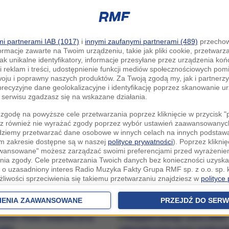
i partnerami IAB (1017)
i
innymi zaufanymi partnerami (489)
przechow
ormacje zawarte na Twoim urządzeniu, takie jak pliki cookie, przetwar
jak unikalne identyfikatory, informacje przesyłane przez urządzenia k
i reklam i treści, udostępnienie funkcji mediów społecznościowych pom
ązanie kontaktu z 12-latka przez internet oraz za
woju i poprawny naszych produktów. Za Twoją zgodą my, jak i partner
5 lat. Grozi mu za to do 12 lat więzienia.
recyzyjne dane geolokalizacyjne i identyfikację poprzez skanowanie u
serwisu zgadzasz się na wskazane działania.
zgodę na powyższe cele przetwarzania poprzez kliknięcie w przycisk 
z również nie wyrażać zgody poprzez wybór ustawień zaawansowanych
dziemy przetwarzać dane osobowe w innych celach na innych podsta
ym zakresie dostępne są w naszej
polityce prywatności
). Poprzez kliknię
awansowane" możesz zarządzać swoimi preferencjami przed wyrażenie
ia zgody. Cele przetwarzania Twoich danych bez konieczności uzyska
 o uzasadniony interes Radio Muzyka Fakty Grupa RMF sp. z o.o. sp. k
żliwości sprzeciwienia się takiemu przetwarzaniu znajdziesz w
polityce
nia Twoich danych bez konieczności uzyskania Twojej zgody w oparci
ch Partnerów IAB
oraz możliwość sprzeciwienia się takiemu przetwarza
IENIA ZAAWANSOWANE
PRZEJDŹ DO SERW
aawansowanych.
rowolna i możesz ją w dowolnym momencie wycofać, zgoda będzie też