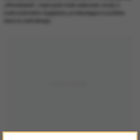
„Aftonbladet”, mężczyźni mieli atakować osoby o
cudzoziemskim wyglądzie, przebywające w pobliżu
dworca centralnego.