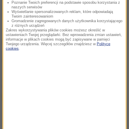
Poznanie Twoich preferencji na podstawie sposobu korzystania z
Sztokholmie. Zajścia określa w tekście jako
naszych serwisów
Wyświetlanie spersonalizowanych reklam, które odpowiadają
"czyszczenie z przestępców wśród imigrantów".
Twoim zainteresowaniom
Gromadzenie zagregowanych danych użytkownika korzystającego
z różnych urządzeń
Zakres wykorzystywania plików cookies możesz określić w
ustawieniach Twojej przeglądarki. Bez wprowadzenia zmian ustawień,
informacje w plikach cookies mogą być zapisywane w pamięci
(j.)
Twojego urządzenia. Więcej szczegółów znajdziesz w
Polityce
cookies
.
Źródło: RMF24
chcesz widzieć więcej artykułów od RMF24?
dodaj w
Google