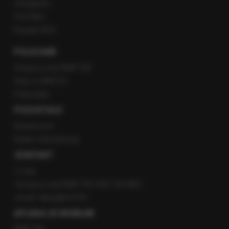
Instagram
YouTube
Kanały RSS
POLECANE
Gorąca Linia RMF FM
Staż w RMF24
Patronaty
POZOSTAŁE
Newsroom
Radio internetowe
KONTAKT
O nas
Gorąca Linia RMF FM: 600 700 800
email: fakty@rmf.fm
APLIKACJE MOBILNE