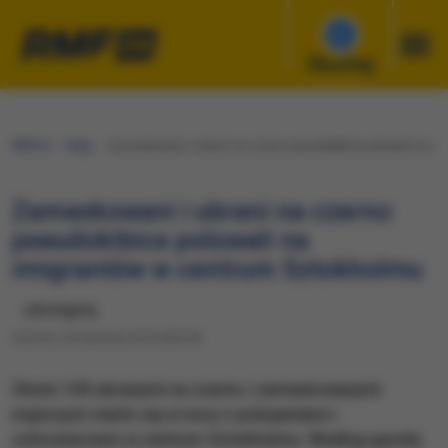
Słuchaj
RMF24
Fakty
Zamaskowani i ubrani na czarno pseudokibice polowali na i
Zamaskowani i ubrani na czarno
pseudokibice polowali na
imigrantów w centrum Sztokholmu
udostępnij
Sobota, 30 stycznia 2016 (09:29)
Około 100 ubranych na czarno i zamaskowanych
mężczyzn starło się w nocy z policjantami i
ochroniarzami w centrum Sztokholmu. Według gazety