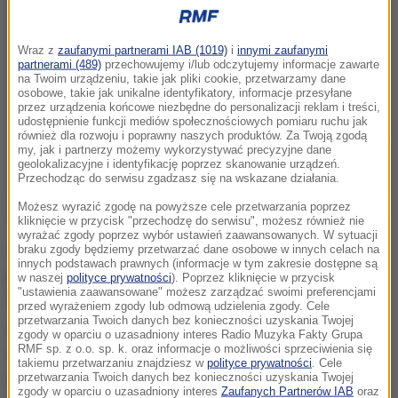
Wraz z
zaufanymi partnerami IAB (1019)
i
innymi zaufanymi
partnerami (489)
przechowujemy i/lub odczytujemy informacje zawarte
na Twoim urządzeniu, takie jak pliki cookie, przetwarzamy dane
osobowe, takie jak unikalne identyfikatory, informacje przesyłane
przez urządzenia końcowe niezbędne do personalizacji reklam i treści,
udostępnienie funkcji mediów społecznościowych pomiaru ruchu jak
również dla rozwoju i poprawny naszych produktów. Za Twoją zgodą
my, jak i partnerzy możemy wykorzystywać precyzyjne dane
geolokalizacyjne i identyfikację poprzez skanowanie urządzeń.
Przechodząc do serwisu zgadzasz się na wskazane działania.
Możesz wyrazić zgodę na powyższe cele przetwarzania poprzez
kliknięcie w przycisk "przechodzę do serwisu", możesz również nie
wyrażać zgody poprzez wybór ustawień zaawansowanych. W sytuacji
Szwedzka policja dostała zgłoszenie, że
braku zgody będziemy przetwarzać dane osobowe w innych celach na
innych podstawach prawnych (informacje w tym zakresie dostępne są
pseudokibice kilku klubów piłkarskich mają spotkać
w naszej
polityce prywatności
). Poprzez kliknięcie w przycisk
"ustawienia zaawansowane" możesz zarządzać swoimi preferencjami
się w piątek wieczorem w Sztokholmie.
przed wyrażeniem zgody lub odmową udzielenia zgody. Cele
przetwarzania Twoich danych bez konieczności uzyskania Twojej
Funkcjonariusze zostali skierowani na miejsce, żeby
zgody w oparciu o uzasadniony interes Radio Muzyka Fakty Grupa
RMF sp. z o.o. sp. k. oraz informacje o możliwości sprzeciwienia się
uspokoić sytuację
- powiedział Fredrik Nylén ze
takiemu przetwarzaniu znajdziesz w
polityce prywatności
. Cele
stołecznej policji.
przetwarzania Twoich danych bez konieczności uzyskania Twojej
zgody w oparciu o uzasadniony interes
Zaufanych Partnerów IAB
oraz