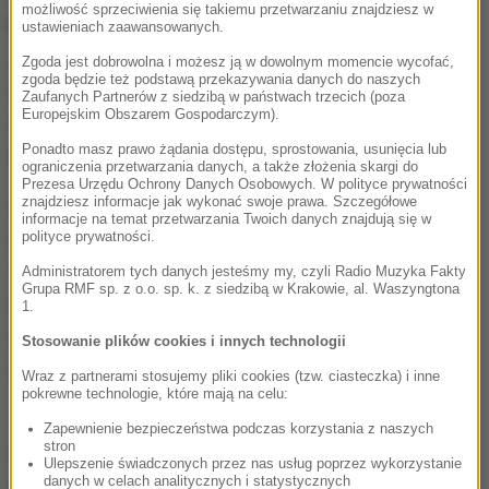
możliwość sprzeciwienia się takiemu przetwarzaniu znajdziesz w
Na filmie opublikowanym przez
ustawieniach zaawansowanych.
„Aftonbladet”
widać grupę mężczyzn ubranych na
Zgoda jest dobrowolna i możesz ją w dowolnym momencie wycofać,
zgoda będzie też podstawą przekazywania danych do naszych
czarno i w maskach na twarzach, którzy szykują się
Zaufanych Partnerów z siedzibą w państwach trzecich (poza
Europejskim Obszarem Gospodarczym).
do starcia w ochroniarzami dworca. Według policji,
Ponadto masz prawo żądania dostępu, sprostowania, usunięcia lub
była to grupa od 70 do 100 mężczyzn.
ograniczenia przetwarzania danych, a także złożenia skargi do
Prezesa Urzędu Ochrony Danych Osobowych. W polityce prywatności
znajdziesz informacje jak wykonać swoje prawa. Szczegółowe
Wcześniej mężczyźni ci rozrzucili wokół dworca
informacje na temat przetwarzania Twoich danych znajdują się w
centralnego ulotki z napisem "Już wystarczy".
polityce prywatności.
"Aftonbladet" powołując się na źródła policyjne
Administratorem tych danych jesteśmy my, czyli Radio Muzyka Fakty
Grupa RMF sp. z o.o. sp. k. z siedzibą w Krakowie, al. Waszyngtona
twierdzi, że byli to chuligani stadionowi znani ze
1.
swoich nazistowskich poglądów. Oficjalnie policja
Stosowanie plików cookies i innych technologii
tego nie potwierdza.
Wraz z partnerami stosujemy pliki cookies (tzw. ciasteczka) i inne
pokrewne technologie, które mają na celu:
Tymczasem jedno ze szwedzkich ugrupowań
Zapewnienie bezpieczeństwa podczas korzystania z naszych
stron
nazistowskich umieściło na swojej stronie
Ulepszenie świadczonych przez nas usług poprzez wykorzystanie
danych w celach analitycznych i statystycznych
internetowej informację o niepokojach w