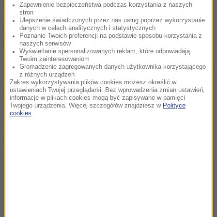
zamachów.
Zapewnienie bezpieczeństwa podczas korzystania z naszych
stron
Ulepszenie świadczonych przez nas usług poprzez wykorzystanie
W czwartkowym zamachu na Las Ramblas w
danych w celach analitycznych i statystycznych
Poznanie Twoich preferencji na podstawie sposobu korzystania z
Barcelonie oraz w piątkowym ataku w Cambrils, ok.
naszych serwisów
Wyświetlanie spersonalizowanych reklam, które odpowiadają
100 km na południowy zachód od Barcelony, zginęło
Twoim zainteresowaniom
Gromadzenie zagregowanych danych użytkownika korzystającego
15 osób, a ponad 130 zostało rannych.
z różnych urządzeń
Zakres wykorzystywania plików cookies możesz określić w
ustawieniach Twojej przeglądarki. Bez wprowadzenia zmian ustawień,
Łącznie w czwartek i piątek hiszpańska policja
informacje w plikach cookies mogą być zapisywane w pamięci
Twojego urządzenia. Więcej szczegółów znajdziesz w
Polityce
zabiła pięciu terrorystów i aresztowała czterech.
cookies
.
Dalsza część artykułu pod materiałem video: