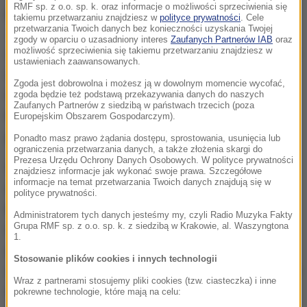
RMF sp. z o.o. sp. k. oraz informacje o możliwości sprzeciwienia się
pochodzącego z Ripoll 23-letniego Marokańczyka
takiemu przetwarzaniu znajdziesz w
polityce prywatności
. Cele
przetwarzania Twoich danych bez konieczności uzyskania Twojej
Junesa Abujakuba, członka komórki terrorystycznej
zgody w oparciu o uzasadniony interes
Zaufanych Partnerów IAB
oraz
możliwość sprzeciwienia się takiemu przetwarzaniu znajdziesz w
odpowiedzialnej za niedawne zamachy w Barcelonie
ustawieniach zaawansowanych.
i pobliskim Cambrils. Według śledczych to
Zgoda jest dobrowolna i możesz ją w dowolnym momencie wycofać,
najprawdopodobniej on był kierował furgonetką,
zgoda będzie też podstawą przekazywania danych do naszych
Zaufanych Partnerów z siedzibą w państwach trzecich (poza
która staranowała tłum na barcelońskiej
Europejskim Obszarem Gospodarczym).
promenadzie. Zginęło 14 osób.
Ponadto masz prawo żądania dostępu, sprostowania, usunięcia lub
ograniczenia przetwarzania danych, a także złożenia skargi do
Prezesa Urzędu Ochrony Danych Osobowych. W polityce prywatności
W niedzielę policja przeszukała mieszkanie imama
znajdziesz informacje jak wykonać swoje prawa. Szczegółowe
informacje na temat przetwarzania Twoich danych znajdują się w
Abdelakiego As-Satty'ego, który mógł być szefem
polityce prywatności.
komórki terrorystycznej i odpowiadał za
Administratorem tych danych jesteśmy my, czyli Radio Muzyka Fakty
Grupa RMF sp. z o.o. sp. k. z siedzibą w Krakowie, al. Waszyngtona
radykalizację pozostałych jej członków. Do czerwca
1.
głosił kazania w meczecie w Ripoll. Niewykluczone,
Stosowanie plików cookies i innych technologii
że zginął w środę podczas eksplozji w miejscowości
Wraz z partnerami stosujemy pliki cookies (tzw. ciasteczka) i inne
Alcanar, gdzie terroryści przygotowywali się do
pokrewne technologie, które mają na celu: