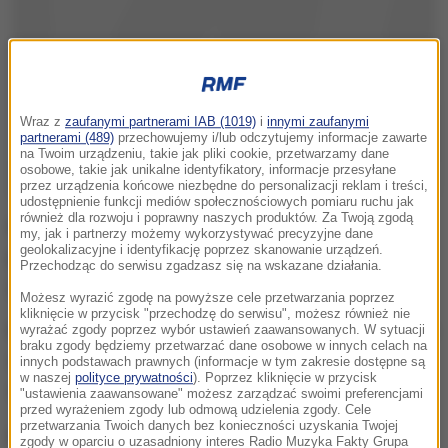
Wraz z
zaufanymi partnerami IAB (1019)
i
innymi zaufanymi
partnerami (489)
przechowujemy i/lub odczytujemy informacje zawarte
na Twoim urządzeniu, takie jak pliki cookie, przetwarzamy dane
osobowe, takie jak unikalne identyfikatory, informacje przesyłane
przez urządzenia końcowe niezbędne do personalizacji reklam i treści,
udostępnienie funkcji mediów społecznościowych pomiaru ruchu jak
również dla rozwoju i poprawny naszych produktów. Za Twoją zgodą
Naoczni świadkowie mówili o "dużej operacji
my, jak i partnerzy możemy wykorzystywać precyzyjne dane
geolokalizacyjne i identyfikację poprzez skanowanie urządzeń.
policyjnej" w dzielnicy Sant Pere. Z ruchu wyłączono
Przechodząc do serwisu zgadzasz się na wskazane działania.
jedną z ulic w śródmieściu.
Możesz wyrazić zgodę na powyższe cele przetwarzania poprzez
kliknięcie w przycisk "przechodzę do serwisu", możesz również nie
Kataloński dziennik "La Vanguardia" pisze, powołując
wyrażać zgody poprzez wybór ustawień zaawansowanych. W sytuacji
braku zgody będziemy przetwarzać dane osobowe w innych celach na
się na kilka źródeł, że podczas policyjnej akcji
innych podstawach prawnych (informacje w tym zakresie dostępne są
w naszej
polityce prywatności
). Poprzez kliknięcie w przycisk
słychać było "wielki hałas".
"ustawienia zaawansowane" możesz zarządzać swoimi preferencjami
przed wyrażeniem zgody lub odmową udzielenia zgody. Cele
przetwarzania Twoich danych bez konieczności uzyskania Twojej
Hiszpańskie służby poszukują obecnie
zgody w oparciu o uzasadniony interes Radio Muzyka Fakty Grupa