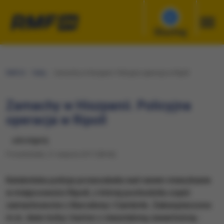
Słuchaj
RMF24
Fakty
Zamachy w Hiszpanii. Policyjna operacja w Ripoll
Zamachy w Hiszpanii. Policyjna
operacja w Ripoll
udostępnij
Poniedziałek, 21 sierpnia 2017 (08:46)
Katalońska policja przeszukała nad ranem mieszkanie
w miejscowości Ripoll, z której pochodziła część
zamachowców z Barcelony i Cambrils. Zabezpieczono
m.in. dwie torby i karton z nieustaloną zawartością -