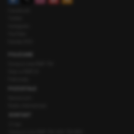
Facebook
Twitter
Instagram
YouTube
Kanały RSS
POLECANE
Gorąca Linia RMF FM
Staż w RMF24
Patronaty
POZOSTAŁE
Newsroom
Radio internetowe
KONTAKT
O nas
Gorąca Linia RMF FM: 600 700 800