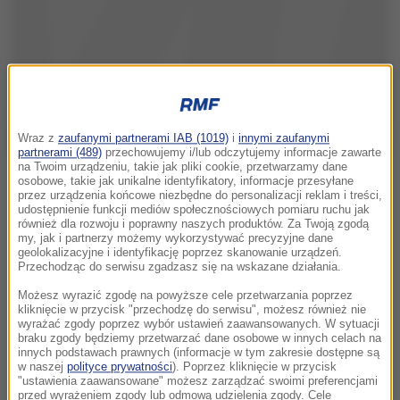
Wraz z
zaufanymi partnerami IAB (1019)
i
innymi zaufanymi
partnerami (489)
przechowujemy i/lub odczytujemy informacje zawarte
na Twoim urządzeniu, takie jak pliki cookie, przetwarzamy dane
osobowe, takie jak unikalne identyfikatory, informacje przesyłane
przez urządzenia końcowe niezbędne do personalizacji reklam i treści,
udostępnienie funkcji mediów społecznościowych pomiaru ruchu jak
również dla rozwoju i poprawny naszych produktów. Za Twoją zgodą
my, jak i partnerzy możemy wykorzystywać precyzyjne dane
geolokalizacyjne i identyfikację poprzez skanowanie urządzeń.
Przechodząc do serwisu zgadzasz się na wskazane działania.
Możesz wyrazić zgodę na powyższe cele przetwarzania poprzez
kliknięcie w przycisk "przechodzę do serwisu", możesz również nie
wyrażać zgody poprzez wybór ustawień zaawansowanych. W sytuacji
braku zgody będziemy przetwarzać dane osobowe w innych celach na
innych podstawach prawnych (informacje w tym zakresie dostępne są
w naszej
polityce prywatności
). Poprzez kliknięcie w przycisk
"ustawienia zaawansowane" możesz zarządzać swoimi preferencjami
przed wyrażeniem zgody lub odmową udzielenia zgody. Cele