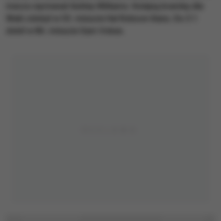
meczu wyrównał Ashley Williams. Kolejną bramkę dla
Walii zdobył w 55. minucie Hal Robson-Kanu. Do 3:1
dobił w 86. minucie Sam Vokes.