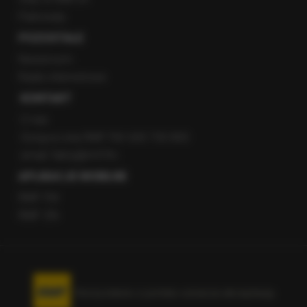
Patronaty
POZOSTAŁE
Newsroom
Radio internetowe
KONTAKT
O nas
Gorąca Linia RMF FM: 600 700 800
email: fakty@rmf.fm
APLIKACJE MOBILNE
RMF FM
RMF ON
Korzystanie z portalu oznacza akceptację