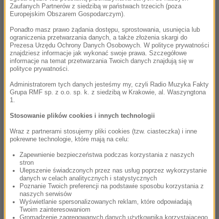
Zaufanych Partnerów z siedzibą w państwach trzecich (poza
Europejskim Obszarem Gospodarczym).
Ponadto masz prawo żądania dostępu, sprostowania, usunięcia lub
ograniczenia przetwarzania danych, a także złożenia skargi do
Prezesa Urzędu Ochrony Danych Osobowych. W polityce prywatności
znajdziesz informacje jak wykonać swoje prawa. Szczegółowe
informacje na temat przetwarzania Twoich danych znajdują się w
polityce prywatności.
Administratorem tych danych jesteśmy my, czyli Radio Muzyka Fakty
Grupa RMF sp. z o.o. sp. k. z siedzibą w Krakowie, al. Waszyngtona
1.
Stosowanie plików cookies i innych technologii
Wraz z partnerami stosujemy pliki cookies (tzw. ciasteczka) i inne
pokrewne technologie, które mają na celu:
Zapewnienie bezpieczeństwa podczas korzystania z naszych
stron
Ulepszenie świadczonych przez nas usług poprzez wykorzystanie
danych w celach analitycznych i statystycznych
Poznanie Twoich preferencji na podstawie sposobu korzystania z
naszych serwisów
Wyświetlanie spersonalizowanych reklam, które odpowiadają
Twoim zainteresowaniom
Gromadzenie zagregowanych danych użytkownika korzystającego