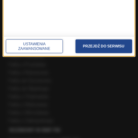
REGIONY W RMF24
Fakty z Białegostoku
Fakty z Kielc
Fakty z Krakowa
Fakty z Lublina
USTAWIENIA
PRZEJDŹ DO SERWISU
Fakty z Łodzi
ZAAWANSOWANE
Fakty z Olsztyna
Fakty z Poznania
Fakty z Rzeszowa
Fakty ze Szczecina
Fakty ze Śląskiego
Fakty z Trójmiasta
Fakty z Warszawy
Fakty z Wrocławia
Fakty z Zakopanego
ROZMOWY W RMF FM