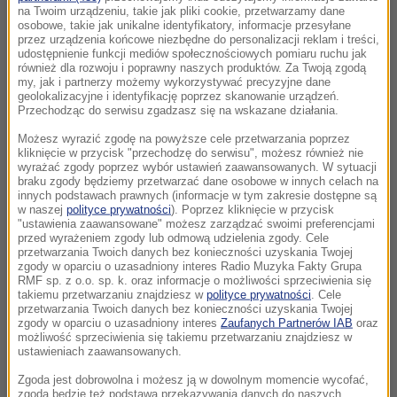
na Twoim urządzeniu, takie jak pliki cookie, przetwarzamy dane
osobowe, takie jak unikalne identyfikatory, informacje przesyłane
przez urządzenia końcowe niezbędne do personalizacji reklam i treści,
udostępnienie funkcji mediów społecznościowych pomiaru ruchu jak
również dla rozwoju i poprawny naszych produktów. Za Twoją zgodą
my, jak i partnerzy możemy wykorzystywać precyzyjne dane
geolokalizacyjne i identyfikację poprzez skanowanie urządzeń.
Przechodząc do serwisu zgadzasz się na wskazane działania.
Możesz wyrazić zgodę na powyższe cele przetwarzania poprzez
kliknięcie w przycisk "przechodzę do serwisu", możesz również nie
wyrażać zgody poprzez wybór ustawień zaawansowanych. W sytuacji
braku zgody będziemy przetwarzać dane osobowe w innych celach na
innych podstawach prawnych (informacje w tym zakresie dostępne są
w naszej
polityce prywatności
). Poprzez kliknięcie w przycisk
"ustawienia zaawansowane" możesz zarządzać swoimi preferencjami
przed wyrażeniem zgody lub odmową udzielenia zgody. Cele
przetwarzania Twoich danych bez konieczności uzyskania Twojej
zgody w oparciu o uzasadniony interes Radio Muzyka Fakty Grupa
RMF sp. z o.o. sp. k. oraz informacje o możliwości sprzeciwienia się
takiemu przetwarzaniu znajdziesz w
polityce prywatności
. Cele
przetwarzania Twoich danych bez konieczności uzyskania Twojej
zgody w oparciu o uzasadniony interes
Zaufanych Partnerów IAB
oraz
możliwość sprzeciwienia się takiemu przetwarzaniu znajdziesz w
ustawieniach zaawansowanych.
Zgoda jest dobrowolna i możesz ją w dowolnym momencie wycofać,
zgoda będzie też podstawą przekazywania danych do naszych