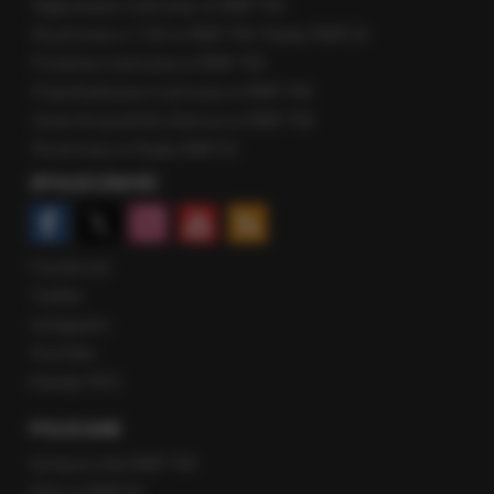
Najnowsze rozmowy w RMF FM
Rozmowa o 7:00 w RMF FM i Radiu RMF24
Poranna rozmowa w RMF FM
Popołudniowa rozmowa w RMF FM
Gość Krzysztofa Ziemca w RMF FM
Rozmowy w Radiu RMF24
SPOŁECZNOŚĆ
Facebook
Twitter
Instagram
YouTube
Kanały RSS
POLECANE
Gorąca Linia RMF FM
Staż w RMF24