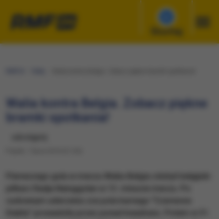
Słuchaj
RMF24
Fakty
Walia kontra Belgia. Zobacz piękne bramki spotkania!
Walia kontra Belgia. Zobacz piękne
bramki spotkania!
udostępnij
Piątek, 1 lipca 2016 (21:26)
Pierwszego gola w meczu Walia-Belgia zdobył belgijski
piłkarz Radja Nainggolan w 13. minucie meczu. Po
cudownym uderzeniu zza pola karnego "Czerwone
Diabły" prowadziły przez ponad kwadrans. Potem w 31.