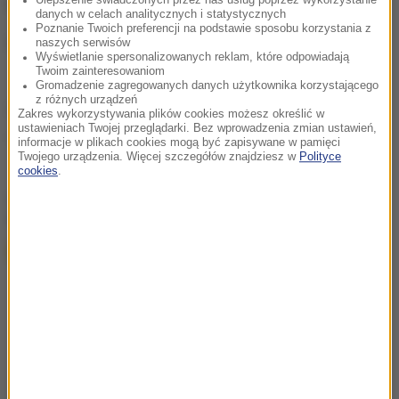
płaciło Kijowowi.
Ulepszenie świadczonych przez nas usług poprzez wykorzystanie
danych w celach analitycznych i statystycznych
Poznanie Twoich preferencji na podstawie sposobu korzystania z
(ph)
naszych serwisów
Wyświetlanie spersonalizowanych reklam, które odpowiadają
Twoim zainteresowaniom
Gromadzenie zagregowanych danych użytkownika korzystającego
z różnych urządzeń
Źródło: RMF FM/PAP
Zakres wykorzystywania plików cookies możesz określić w
ustawieniach Twojej przeglądarki. Bez wprowadzenia zmian ustawień,
Ukraina
Tagi:
informacje w plikach cookies mogą być zapisywane w pamięci
Twojego urządzenia. Więcej szczegółów znajdziesz w
Polityce
cookies
.
chcesz widzieć więcej artykułów od RMF24?
dodaj w
Google