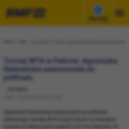
Słuchaj
RMF24
Fakty
Turniej WTA w Pekinie: Agnieszka Radwańska awansowała do 
Turniej WTA w Pekinie: Agnieszka
Radwańska awansowała do
półfinału
udostępnij
Piątek, 7 października 2016 (19:06)
Agnieszka Radwańska awansowała do półfinału
tenisowego turnieju WTA rangi Premier na twardych
kortach w Pekinie (pula nagród 6,29 mln dolarów). W