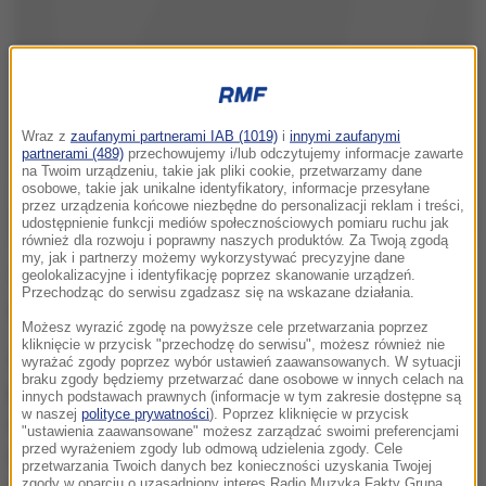
Wraz z
zaufanymi partnerami IAB (1019)
i
innymi zaufanymi
partnerami (489)
przechowujemy i/lub odczytujemy informacje zawarte
na Twoim urządzeniu, takie jak pliki cookie, przetwarzamy dane
osobowe, takie jak unikalne identyfikatory, informacje przesyłane
przez urządzenia końcowe niezbędne do personalizacji reklam i treści,
udostępnienie funkcji mediów społecznościowych pomiaru ruchu jak
również dla rozwoju i poprawny naszych produktów. Za Twoją zgodą
my, jak i partnerzy możemy wykorzystywać precyzyjne dane
To było piąte spotkanie tych zawodniczek i czwarte
geolokalizacyjne i identyfikację poprzez skanowanie urządzeń.
Przechodząc do serwisu zgadzasz się na wskazane działania.
zwycięstwo Radwańskiej. Mecz trwał 74 minuty.
Możesz wyrazić zgodę na powyższe cele przetwarzania poprzez
kliknięcie w przycisk "przechodzę do serwisu", możesz również nie
27-latka nad starszą o dwa lata przeciwniczką miała
wyrażać zgody poprzez wybór ustawień zaawansowanych. W sytuacji
braku zgody będziemy przetwarzać dane osobowe w innych celach na
przewagę nie tylko w postaci korzystnego bilansu
innych podstawach prawnych (informacje w tym zakresie dostępne są
w naszej
polityce prywatności
). Poprzez kliknięcie w przycisk
oraz wyższej pozycji w światowym rankingu, ale też
"ustawienia zaawansowane" możesz zarządzać swoimi preferencjami
przed wyrażeniem zgody lub odmową udzielenia zgody. Cele
odpoczynku. Szwedowa swój mecz trzeciej rundy
przetwarzania Twoich danych bez konieczności uzyskania Twojej
zgody w oparciu o uzasadniony interes Radio Muzyka Fakty Grupa