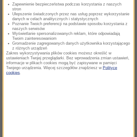
Zapewnienie bezpieczeństwa podczas korzystania z naszych
Jelina Switolina (Ukraina, 16) - Daria Gavrilova
stron
Ulepszenie świadczonych przez nas usług poprzez wykorzystanie
(Australia) 7:6 (7-3), 6:1
danych w celach analitycznych i statystycznych
Poznanie Twoich preferencji na podstawie sposobu korzystania z
Johanna Konta (W. Brytania, 11) - Zhang Shuai
naszych serwisów
Wyświetlanie spersonalizowanych reklam, które odpowiadają
(Chiny) 6:4, 6:0
Twoim zainteresowaniom
Madison Keys (USA, 8) - Petra Kvitova (Czechy, 14))
Gromadzenie zagregowanych danych użytkownika korzystającego
z różnych urządzeń
6:3, 6:7 (2-7), 7:6 (7-5)
Zakres wykorzystywania plików cookies możesz określić w
ustawieniach Twojej przeglądarki. Bez wprowadzenia zmian ustawień,
informacje w plikach cookies mogą być zapisywane w pamięci
Twojego urządzenia. Więcej szczegółów znajdziesz w
Polityce
cookies
.
(mn)
Dalsza część artykułu pod materiałem video: