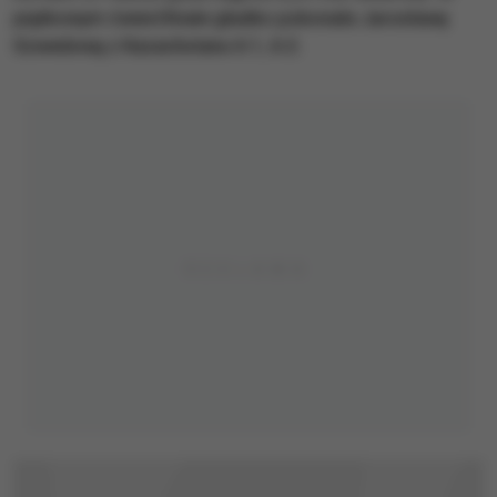
piątkowym ćwierćfinale gładko pokonała Jarosławę
Szwedową z Kazachstanu 6:1, 6:2.