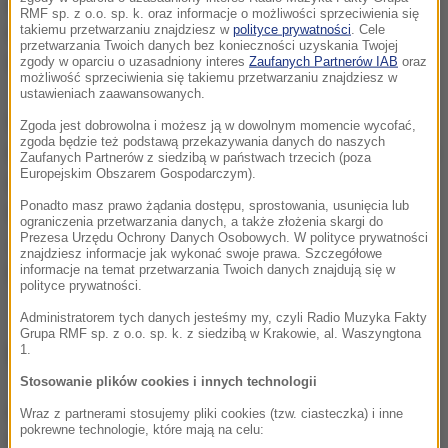
grała w piątek rano i miała tylko kilka godzin na
RMF sp. z o.o. sp. k. oraz informacje o możliwości sprzeciwienia się
regenerację. Krakowianka awans do ćwierćfinału
takiemu przetwarzaniu znajdziesz w
polityce prywatności
. Cele
przetwarzania Twoich danych bez konieczności uzyskania Twojej
wywalczyła w czwartek.
zgody w oparciu o uzasadniony interes
Zaufanych Partnerów IAB
oraz
możliwość sprzeciwienia się takiemu przetwarzaniu znajdziesz w
ustawieniach zaawansowanych.
W półfinale Polka zmierzy się z rozstawioną z
Zgoda jest dobrowolna i możesz ją w dowolnym momencie wycofać,
zgoda będzie też podstawą przekazywania danych do naszych
numerem 16. Ukrainką Jeliną Switoliną. To będzie ich
Zaufanych Partnerów z siedzibą w państwach trzecich (poza
Europejskim Obszarem Gospodarczym).
czwarta konfrontacja, wszystkie dotychczasowe
Ponadto masz prawo żądania dostępu, sprostowania, usunięcia lub
wygrała Radwańska. Drugą parę tworzą Brytyjka
ograniczenia przetwarzania danych, a także złożenia skargi do
Prezesa Urzędu Ochrony Danych Osobowych. W polityce prywatności
Johanna Konta (nr 11.) i Amerykanka Madison Keys
znajdziesz informacje jak wykonać swoje prawa. Szczegółowe
(8.).
informacje na temat przetwarzania Twoich danych znajdują się w
polityce prywatności.
Administratorem tych danych jesteśmy my, czyli Radio Muzyka Fakty
Grupa RMF sp. z o.o. sp. k. z siedzibą w Krakowie, al. Waszyngtona
1.
Wyniki ćwierćfinałów:
Stosowanie plików cookies i innych technologii
Agnieszka Radwańska (Polska, 3) - Jarosława
Wraz z partnerami stosujemy pliki cookies (tzw. ciasteczka) i inne
pokrewne technologie, które mają na celu:
Szwedowa (Kazachstan) 6:1, 6:2