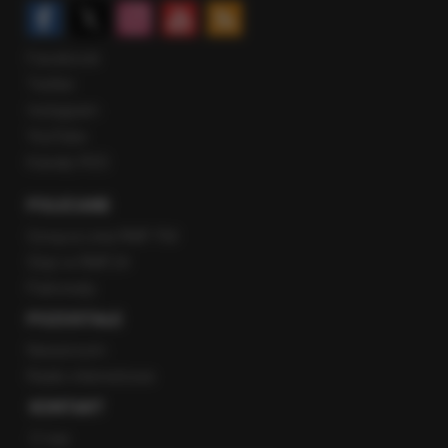
Facebook
Twitter
Instagram
YouTube
Kanały RSS
POLECANE
Gorąca Linia RMF FM
Staż w RMF24
Patronaty
POZOSTAŁE
Newsroom
Radio internetowe
KONTAKT
O nas