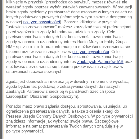
kliknięcie w przycisk "przechodzę do serwisu", możesz również nie
wyrażać zgody poprzez wybór ustawień zaawansowanych. W sytuacji
odbudowali, żeby ta era renesansu samorządu
braku zgody będziemy przetwarzać dane osobowe w innych celach na
mogła się przełożyć po prostu na to, że decyzje będą
innych podstawach prawnych (informacje w tym zakresie dostępne są
w naszej
polityce prywatności
). Poprzez kliknięcie w przycisk
podejmowane jak najbliżej obywateli, że one będą po
"ustawienia zaawansowane" możesz zarządzać swoimi preferencjami
przed wyrażeniem zgody lub odmową udzielenia zgody. Cele
prostu bardzo konkretne
- podkreślił.
przetwarzania Twoich danych bez konieczności uzyskania Twojej
zgody w oparciu o uzasadniony interes Radio Muzyka Fakty Grupa
RMF sp. z o.o. sp. k. oraz informacje o możliwości sprzeciwienia się
Wiceprzewodniczący PO zaznaczył, że dlatego
takiemu przetwarzaniu znajdziesz w
polityce prywatności
. Cele
przetwarzania Twoich danych bez konieczności uzyskania Twojej
wybory samorządowe są tak "niesłychanie istotne",
zgody w oparciu o uzasadniony interes
Zaufanych Partnerów IAB
oraz
możliwość sprzeciwienia się takiemu przetwarzaniu znajdziesz w
"żeby samorząd był w centrum, czyli inaczej, żeby
ustawieniach zaawansowanych.
obywatel i obywatelka byli w centrum i żeby to
Zgoda jest dobrowolna i możesz ją w dowolnym momencie wycofać,
zgoda będzie też podstawą przekazywania danych do naszych
obywatele podejmowali te decyzje, które są dla nas
Zaufanych Partnerów z siedzibą w państwach trzecich (poza
wszystkich najistotniejsze, ponieważ to obywatele
Europejskim Obszarem Gospodarczym).
wiedzą, co powinno się zmienić w ich gminie,
Ponadto masz prawo żądania dostępu, sprostowania, usunięcia lub
ograniczenia przetwarzania danych, a także złożenia skargi do
powiecie czy regionie". Trzaskowski podkreślił, że
Prezesa Urzędu Ochrony Danych Osobowych. W polityce prywatności
znajdziesz informacje jak wykonać swoje prawa. Szczegółowe
obywatele wiedzą to "dużo lepiej, niż jakikolwiek
informacje na temat przetwarzania Twoich danych znajdują się w
polityce prywatności.
minister".