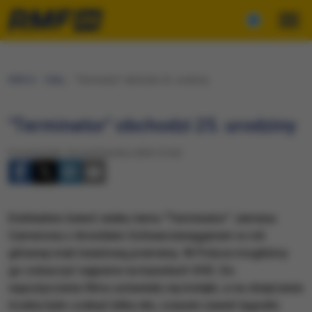
RMF24
Fakty
"Terminator" obchodzi 25. urodziny
"Terminator" obchodzi 25. urodziny
Poniedziałek, 26 października 2009 (15:30)
Dokładnie ćwierć wieku temu "Terminator" Jamesa
Camerona z Arnoldem Schwarzeneggerem w roli
głównej miał światową premierę. W Polsce mogliśmy
go zobaczyć najpierw na kasetach VHS. Do
wypożyczenia filmu ustawiały się kolejki, a na obejrzenie
trzeba było czekać kilka dni, czasem nawet tygodni.