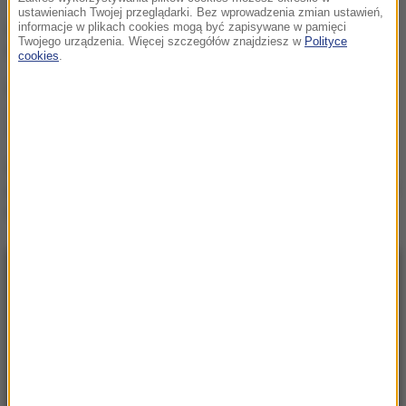
ustawieniach Twojej przeglądarki. Bez wprowadzenia zmian ustawień,
informacje w plikach cookies mogą być zapisywane w pamięci
Hubert Hurkacz gra dalej!
Twojego urządzenia. Więcej szczegółów znajdziesz w
Polityce
Potrzebny był tie-break
cookies
.
Linette walczyła, ale Jovic
okazała się za mocna.
Toronto nie dla Polki
Kierują jednym państwem,
ale dzieli ich przyciemniona
szyba?
NAJNOWSZE
23:41
Hubert Hurkacz gra dalej! Potrzebny był tie-
break