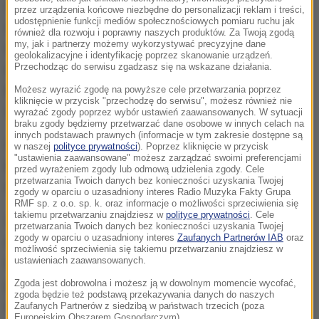
Nie było u nas multipleksów, internetu, więc każda
przez urządzenia końcowe niezbędne do personalizacji reklam i treści,
udostępnienie funkcji mediów społecznościowych pomiaru ruchu jak
kaseta z takim filmem to było wielkie wydarzenie
-
również dla rozwoju i poprawny naszych produktów. Za Twoją zgodą
my, jak i partnerzy możemy wykorzystywać precyzyjne dane
wspomina Jakub Kowalski założyciel jednej z
geolokalizacyjne i identyfikację poprzez skanowanie urządzeń.
Przechodząc do serwisu zgadzasz się na wskazane działania.
najstarszych wypożyczalni kaset w Polsce.
Rozmawiała z nim reporterka RMF FM Katarzyna
Możesz wyrazić zgodę na powyższe cele przetwarzania poprzez
kliknięcie w przycisk "przechodzę do serwisu", możesz również nie
Sobiechowska-Szuchta. Posłuchaj:
wyrażać zgody poprzez wybór ustawień zaawansowanych. W sytuacji
braku zgody będziemy przetwarzać dane osobowe w innych celach na
innych podstawach prawnych (informacje w tym zakresie dostępne są
Co Wam zostało w pamięci z tamtych czasów?
w naszej
polityce prywatności
). Poprzez kliknięcie w przycisk
"ustawienia zaawansowane" możesz zarządzać swoimi preferencjami
Emanuelle, Blade Runner, Dirty Dancing, Top Gun,
przed wyrażeniem zgody lub odmową udzielenia zgody. Cele
przetwarzania Twoich danych bez konieczności uzyskania Twojej
Commando, Piątek Trzynastego:
zgody w oparciu o uzasadniony interes Radio Muzyka Fakty Grupa
RMF sp. z o.o. sp. k. oraz informacje o możliwości sprzeciwienia się
takiemu przetwarzaniu znajdziesz w
polityce prywatności
. Cele
Z technologią VHS nieprędko się rozstaniemy,
przetwarzania Twoich danych bez konieczności uzyskania Twojej
zgody w oparciu o uzasadniony interes
Zaufanych Partnerów IAB
oraz
choćby z powodu takich rodzinnych nagrań.
możliwość sprzeciwienia się takiemu przetwarzaniu znajdziesz w
ustawieniach zaawansowanych.
Urządzenia łączące magnetowid i nagrywarkę DVD
już są całkiem popularne, a nadchodzi czas tych z
Zgoda jest dobrowolna i możesz ją w dowolnym momencie wycofać,
zgoda będzie też podstawą przekazywania danych do naszych
nagrywarkami Blue-Ray.
Zaufanych Partnerów z siedzibą w państwach trzecich (poza
Europejskim Obszarem Gospodarczym).