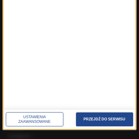
Fakty z Trójmiasta
Fakty z Warszawy
Fakty z Wrocławia
Fakty z Zakopanego
ROZMOWY W RMF FM
Najnowsze rozmowy w RMF FM
Rozmowa o 7:00 w RMF FM i Radiu RMF24
Poranna rozmowa w RMF FM
Popołudniowa rozmowa w RMF FM
Gość Krzysztofa Ziemca w RMF FM
Rozmowy w Radiu RMF24
SPOŁECZNOŚĆ
USTAWIENIA
Facebook
PRZEJDŹ DO SERWISU
ZAAWANSOWANE
Twitter
Instagram