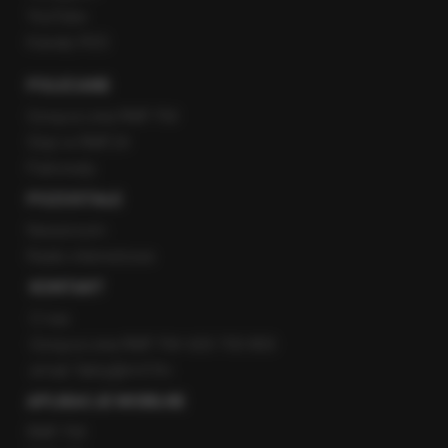
YouTube
Kanały RSS
POLECANE
Gorąca Linia RMF FM
Staż w RMF24
Patronaty
POZOSTAŁE
Newsroom
Radio internetowe
KONTAKT
O nas
Gorąca Linia RMF FM: 600 700 800
email: fakty@rmf.fm
APLIKACJE MOBILNE
RMF FM