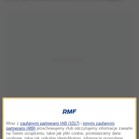
Wraz z
zaufanymi partnerami IAB (1017)
i
innymi zaufanymi
partnerami (489)
przechowujemy i/lub odczytujemy informacje zawarte
na Twoim urządzeniu, takie jak pliki cookie, przetwarzamy dane
osobowe, takie jak unikalne identyfikatory, informacje przesyłane