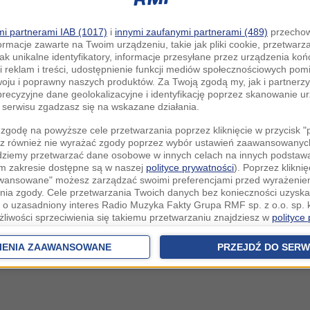
i partnerami IAB (1017)
i
innymi zaufanymi partnerami (489)
przechow
ormacje zawarte na Twoim urządzeniu, takie jak pliki cookie, przetwar
jak unikalne identyfikatory, informacje przesyłane przez urządzenia k
i reklam i treści, udostępnienie funkcji mediów społecznościowych pom
woju i poprawny naszych produktów. Za Twoją zgodą my, jak i partner
recyzyjne dane geolokalizacyjne i identyfikację poprzez skanowanie u
serwisu zgadzasz się na wskazane działania.
zgodę na powyższe cele przetwarzania poprzez kliknięcie w przycisk 
z również nie wyrażać zgody poprzez wybór ustawień zaawansowanych
dziemy przetwarzać dane osobowe w innych celach na innych podsta
ym zakresie dostępne są w naszej
polityce prywatności
). Poprzez kliknię
awansowane" możesz zarządzać swoimi preferencjami przed wyrażenie
ia zgody. Cele przetwarzania Twoich danych bez konieczności uzyska
 o uzasadniony interes Radio Muzyka Fakty Grupa RMF sp. z o.o. sp. k
żliwości sprzeciwienia się takiemu przetwarzaniu znajdziesz w
polityce
nia Twoich danych bez konieczności uzyskania Twojej zgody w oparci
ch Partnerów IAB
oraz możliwość sprzeciwienia się takiemu przetwarza
IENIA ZAAWANSOWANE
PRZEJDŹ DO SERW
aawansowanych.
rowolna i możesz ją w dowolnym momencie wycofać, zgoda będzie też
anych do naszych Zaufanych Partnerów z siedzibą w państwach trzec
szarem Gospodarczym).