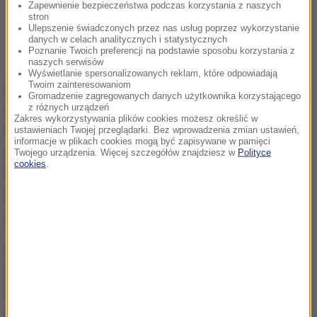
Zapewnienie bezpieczeństwa podczas korzystania z naszych
stron
Ulepszenie świadczonych przez nas usług poprzez wykorzystanie
danych w celach analitycznych i statystycznych
Poznanie Twoich preferencji na podstawie sposobu korzystania z
naszych serwisów
Wyświetlanie spersonalizowanych reklam, które odpowiadają
Twoim zainteresowaniom
W wywiadzie dla "FT" Bancel odparł zarzuty
Gromadzenie zagregowanych danych użytkownika korzystającego
z różnych urządzeń
dotyczące niedostarczania przez firmy
Zakres wykorzystywania plików cookies możesz określić w
farmaceutyczne wystarczającej ilości szczepionek
ustawieniach Twojej przeglądarki. Bez wprowadzenia zmian ustawień,
informacje w plikach cookies mogą być zapisywane w pamięci
do państw rozwijających się, takich jak RPA. Według
Twojego urządzenia. Więcej szczegółów znajdziesz w
Polityce
cookies
.
badań amerykańskiego Uniwersytetu Johnsa
Hopkinsa, w kraju tym w pełni zaszczepiona jest
jedna czwarta obywateli.
Szef Moderny powiedział, że to
rząd USA nakazał
jego firmie wydać 60 proc. wyprodukowanych
szczepionek Stanom Zjednoczonym.
Ponadto
Covax - międzynarodowy mechanizm utworzony w