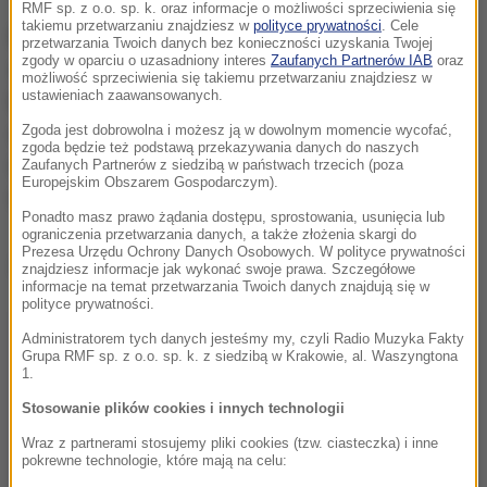
RMF sp. z o.o. sp. k. oraz informacje o możliwości sprzeciwienia się
takiemu przetwarzaniu znajdziesz w
polityce prywatności
. Cele
Bancel podał, że dokładne informacje na temat
przetwarzania Twoich danych bez konieczności uzyskania Twojej
zgody w oparciu o uzasadniony interes
Zaufanych Partnerów IAB
oraz
skuteczności wobec Omikronu preparatów
możliwość sprzeciwienia się takiemu przetwarzaniu znajdziesz w
ustawieniach zaawansowanych.
będących obecnie w użyciu i zdolności nowego
Zgoda jest dobrowolna i możesz ją w dowolnym momencie wycofać,
wariantu do wywoływania poważnego przebiegu
zgoda będzie też podstawą przekazywania danych do naszych
Covid-19 powinny być dostępne w ciągu dwóch
Zaufanych Partnerów z siedzibą w państwach trzecich (poza
Europejskim Obszarem Gospodarczym).
tygodni.
Ponadto masz prawo żądania dostępu, sprostowania, usunięcia lub
ograniczenia przetwarzania danych, a także złożenia skargi do
Prezesa Urzędu Ochrony Danych Osobowych. W polityce prywatności
Dalsza część artykułu pod materiałem video:
znajdziesz informacje jak wykonać swoje prawa. Szczegółowe
informacje na temat przetwarzania Twoich danych znajdują się w
polityce prywatności.
Administratorem tych danych jesteśmy my, czyli Radio Muzyka Fakty
Grupa RMF sp. z o.o. sp. k. z siedzibą w Krakowie, al. Waszyngtona
1.
Stosowanie plików cookies i innych technologii
Wraz z partnerami stosujemy pliki cookies (tzw. ciasteczka) i inne
pokrewne technologie, które mają na celu: