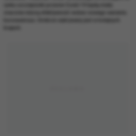
rynku szczepionki przeciw Covid-19 będą miały
znacznie niższą efektywność wobec nowego wariantu
koronawirusa. Omikron wykrywany jest w kolejnych
krajach.