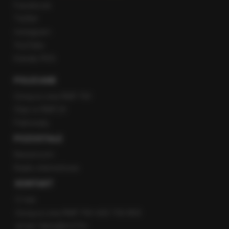
Facebook
Twitter
Instagram
YouTube
Kanały RSS
POLECANE
Gorąca Linia RMF FM
Staż w RMF24
Patronaty
POZOSTAŁE
Newsroom
Radio internetowe
KONTAKT
O nas
Gorąca Linia RMF FM: 600 700 800
email: fakty@rmf.fm