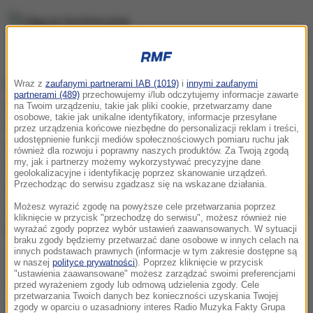
Zdjęcie ilustracyjne
Bancel ostrzega, że wyprodukowanie nowego
Wraz z
zaufanymi partnerami IAB (1019)
i
innymi zaufanymi
partnerami (489)
przechowujemy i/lub odczytujemy informacje zawarte
rodzaju szczepionek, dostosowanego do specyfiki
na Twoim urządzeniu, takie jak pliki cookie, przetwarzamy dane
osobowe, takie jak unikalne identyfikatory, informacje przesyłane
Omikronu,
zajmie miesiące.
Jest to spowodowane
przez urządzenia końcowe niezbędne do personalizacji reklam i treści,
udostępnienie funkcji mediów społecznościowych pomiaru ruchu jak
tym, że 32 z 50 mutacji, jakie charakteryzują
również dla rozwoju i poprawny naszych produktów. Za Twoją zgodą
my, jak i partnerzy możemy wykorzystywać precyzyjne dane
Omikron, występują w obrębie białka kolczastego
geolokalizacyjne i identyfikację poprzez skanowanie urządzeń.
Przechodząc do serwisu zgadzasz się na wskazane działania.
wirus, które umożliwia infekowanie komórek. Według
Możesz wyrazić zgodę na powyższe cele przetwarzania poprzez
szefa Moderny
sytuację pogarsza także gwałtowne
kliknięcie w przycisk "przechodzę do serwisu", możesz również nie
rozprzestrzenianie się Omikronu w RPA.
wyrażać zgody poprzez wybór ustawień zaawansowanych. W sytuacji
braku zgody będziemy przetwarzać dane osobowe w innych celach na
innych podstawach prawnych (informacje w tym zakresie dostępne są
Zarówno Moderna, jak i Pfizer, są w trakcie
w naszej
polityce prywatności
). Poprzez kliknięcie w przycisk
"ustawienia zaawansowane" możesz zarządzać swoimi preferencjami
opracowywania nowej szczepionki, która
przed wyrażeniem zgody lub odmową udzielenia zgody. Cele
przetwarzania Twoich danych bez konieczności uzyskania Twojej
uwzględnia najnowszy szczep koronawirusa.
zgody w oparciu o uzasadniony interes Radio Muzyka Fakty Grupa