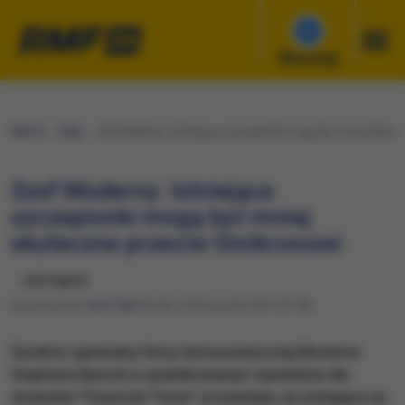
Słuchaj
RMF24
Fakty
Szef Moderny: Istniejące szczepionki mogą być mniej skute
Szef Moderny: Istniejące
szczepionki mogą być mniej
skuteczne przeciw Omikronowi
udostępnij
Opracowanie:
Karol Żak
Wtorek, 30 listopada 2021 (07:38)
Dyrektor generalny firmy farmaceutycznej Moderna
Stephane Bancel w opublikowanym wywiadzie dla
dziennika "Financial Times" przewiduje, że istniejące na