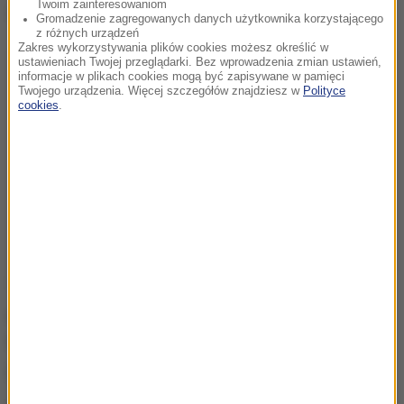
Twoim zainteresowaniom
Dalsza część artykułu pod materiałem video:
Gromadzenie zagregowanych danych użytkownika korzystającego
z różnych urządzeń
Zakres wykorzystywania plików cookies możesz określić w
ustawieniach Twojej przeglądarki. Bez wprowadzenia zmian ustawień,
informacje w plikach cookies mogą być zapisywane w pamięci
Twojego urządzenia. Więcej szczegółów znajdziesz w
Polityce
cookies
.
"
Jesteśmy tak blisko siebie, ale jednocześnie tak
od siebie daleko
" - zauważył Filippo, który po ponad
trzech tygodniach uzyskał negatywny wynik testu i
już może wychodzić.