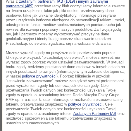
(zdjęcie ilustracyjne)
Wraz z
zaufanymi partnerami IAB (1019)
i
innymi zaufanymi
partnerami (489)
przechowujemy i/lub odczytujemy informacje zawarte
na Twoim urządzeniu, takie jak pliki cookie, przetwarzamy dane
Rodzice i ich synowie w wieku od 19 do 27 lat
osobowe, takie jak unikalne identyfikatory, informacje przesyłane
przez urządzenia końcowe niezbędne do personalizacji reklam i treści,
zarażali się w ciągu 9 dni
. Ich dom w miejscowości
udostępnienie funkcji mediów społecznościowych pomiaru ruchu jak
również dla rozwoju i poprawny naszych produktów. Za Twoją zgodą
Terrassa Padovana z każdym potwierdzanym
my, jak i partnerzy możemy wykorzystywać precyzyjne dane
geolokalizacyjne i identyfikację poprzez skanowanie urządzeń.
przypadkiem zakażenia zamieniał się stopniowo od
Przechodząc do serwisu zgadzasz się na wskazane działania.
końca października w miejsce izolacji kolejnych
Możesz wyrazić zgodę na powyższe cele przetwarzania poprzez
kliknięcie w przycisk "przechodzę do serwisu", możesz również nie
osób. W krótkim czasie koronawirusa potwierdzono
wyrażać zgody poprzez wybór ustawień zaawansowanych. W sytuacji
u wszystkich.
W siedmiu pokojach zamknęła się
braku zgody będziemy przetwarzać dane osobowe w innych celach na
innych podstawach prawnych (informacje w tym zakresie dostępne są
cała siódemka, co uznano za swoisty rekord
w naszej
polityce prywatności
). Poprzez kliknięcie w przycisk
"ustawienia zaawansowane" możesz zarządzać swoimi preferencjami
epidemii.
Po raz pierwszy poinformowano o tak
przed wyrażeniem zgody lub odmową udzielenia zgody. Cele
przetwarzania Twoich danych bez konieczności uzyskania Twojej
licznej jednocześnie zakażonej rodzinie.
zgody w oparciu o uzasadniony interes Radio Muzyka Fakty Grupa
RMF sp. z o.o. sp. k. oraz informacje o możliwości sprzeciwienia się
takiemu przetwarzaniu znajdziesz w
polityce prywatności
. Cele
"Na szczęście mamy duży dom" - powiedział 27-letni
przetwarzania Twoich danych bez konieczności uzyskania Twojej
zgody w oparciu o uzasadniony interes
Zaufanych Partnerów IAB
oraz
Filippo, cytowany przez dziennik "Il Messaggero".
możliwość sprzeciwienia się takiemu przetwarzaniu znajdziesz w
ustawieniach zaawansowanych.
Dodał: "
Nasz dom stał się małą pustelnią, a życie