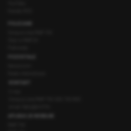
YouTube
Kanały RSS
POLECANE
Gorąca Linia RMF FM
Staż w RMF24
Patronaty
POZOSTAŁE
Newsroom
Radio internetowe
KONTAKT
O nas
Gorąca Linia RMF FM: 600 700 800
email: fakty@rmf.fm
APLIKACJE MOBILNE
RMF FM