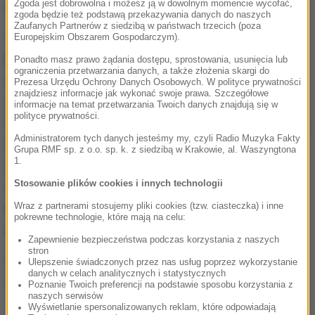
Zgoda jest dobrowolna i możesz ją w dowolnym momencie wycofać,
rodzinne uległo kompletnej rewolucji
".
zgoda będzie też podstawą przekazywania danych do naszych
Zaufanych Partnerów z siedzibą w państwach trzecich (poza
"Ten, kto się dobrze czuje, robi jedzenie i sprząta.
Europejskim Obszarem Gospodarczym).
Każdy jest w izolacji. Siedem osób w siedmiu
Ponadto masz prawo żądania dostępu, sprostowania, usunięcia lub
ograniczenia przetwarzania danych, a także złożenia skargi do
osobnych pokojach
. Z zakupami pomaga nam
Prezesa Urzędu Ochrony Danych Osobowych. W polityce prywatności
znajdziesz informacje jak wykonać swoje prawa. Szczegółowe
ciocia i koledzy ojca" - wyjaśnił student prawa.
informacje na temat przetwarzania Twoich danych znajdują się w
polityce prywatności.
Podkreślił, że każdy spożywa posiłki w swoim pokoju,
Administratorem tych danych jesteśmy my, czyli Radio Muzyka Fakty
a potem jeden z braci zbiera talerze i myje je w
Grupa RMF sp. z o.o. sp. k. z siedzibą w Krakowie, al. Waszyngtona
1.
wodzie o temperaturze 90 st. Celsjusza.
Choć
Stosowanie plików cookies i innych technologii
zamknięci są blisko siebie, rozmawiają przez
ścianę albo przez telefon czy nawet w czasie
Wraz z partnerami stosujemy pliki cookies (tzw. ciasteczka) i inne
pokrewne technologie, które mają na celu:
wideokonferencji.
Zapewnienie bezpieczeństwa podczas korzystania z naszych
stron
Z mieszkającą obok babcią widują się tylko przez
Ulepszenie świadczonych przez nas usług poprzez wykorzystanie
danych w celach analitycznych i statystycznych
szybę.
Poznanie Twoich preferencji na podstawie sposobu korzystania z
naszych serwisów
Wyświetlanie spersonalizowanych reklam, które odpowiadają