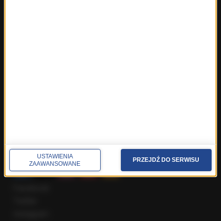
Fakty z Trójmiasta
Fakty z Warszawy
Fakty z Wrocławia
Fakty z Zakopanego
ROZMOWY W RMF FM
Najnowsze rozmowy w RMF FM
Rozmowa o 7:00 w RMF FM i Radiu RMF24
Poranna rozmowa w RMF FM
Popołudniowa rozmowa w RMF FM
Gość Krzysztofa Ziemca w RMF FM
Rozmowy w Radiu RMF24
SPOŁECZNOŚĆ
USTAWIENIA
PRZEJDŹ DO SERWISU
ZAAWANSOWANE
Facebook
Twitter
Instagram