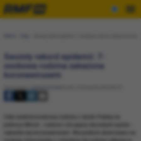
RMF24
Fakty
Swoisty rekord epidemii: 7-osobowa rodzina zakażona koron
Swoisty rekord epidemii: 7-
osobowa rodzina zakażona
koronawirusem
Opracowanie:
Joanna Potocka
Wtorek, 24 listopada 2020 (06:47)
Cała siedmioosobowa rodzina z okolic Padwy na
północy Włoch - rodzice i ich pięciu dorosłych synów -
zakaziła się koronawirusem. Wszystkich skierowano na
izolację, którą każdy z członków tej rodziny odbywa w