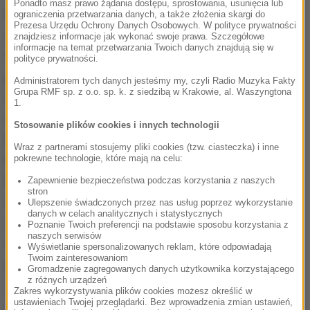
Ponadto masz prawo żądania dostępu, sprostowania, usunięcia lub
Wydaje mi się, że prezydent Andrzej Duda będzie
ograniczenia przetwarzania danych, a także złożenia skargi do
Prezesa Urzędu Ochrony Danych Osobowych. W polityce prywatności
starał się naśladować Lecha Kaczyńskiego. To
znajdziesz informacje jak wykonać swoje prawa. Szczegółowe
informacje na temat przetwarzania Twoich danych znajdują się w
znaczy z jednej strony reprezentować filozofię
polityce prywatności.
polityczną PiS, filozofię suwerenności, godności, ale
Administratorem tych danych jesteśmy my, czyli Radio Muzyka Fakty
Grupa RMF sp. z o.o. sp. k. z siedzibą w Krakowie, al. Waszyngtona
z drugiej strony być w miarę niezależnym i
1.
autonomicznym. Być może będzie chciał być
Stosowanie plików cookies i innych technologii
bardziej autonomiczny od PiS-u niż śp. Lech
Wraz z partnerami stosujemy pliki cookies (tzw. ciasteczka) i inne
Kaczyński - wyjaśniał gość RMF FM i internetowego
pokrewne technologie, które mają na celu:
Radia RMF24.
Wydaje się, że prezydent Andrzej Duda
Zapewnienie bezpieczeństwa podczas korzystania z naszych
stron
będzie starał się w jakimś sensie grać o pewien rząd
Ulepszenie świadczonych przez nas usług poprzez wykorzystanie
danych w celach analitycznych i statystycznych
dusz na prawicy. Będzie podejmował różne decyzje,
Poznanie Twoich preferencji na podstawie sposobu korzystania z
naszych serwisów
które raz będą bardziej konfrontacyjne wobec
Wyświetlanie spersonalizowanych reklam, które odpowiadają
Twoim zainteresowaniom
przyszłej koalicji, raz mniej. Ale to będzie w gruncie
Gromadzenie zagregowanych danych użytkownika korzystającego
z różnych urządzeń
rzeczy próba konkurowania z PiS-em o to, żeby
Zakres wykorzystywania plików cookies możesz określić w
ustawieniach Twojej przeglądarki. Bez wprowadzenia zmian ustawień,
stworzyć trochę inną, trochę bardziej racjonalną,