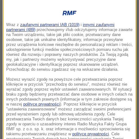
Wraz z
zaufanymi partnerami IAB (1019)
i
innymi zaufanymi
partnerami (489)
przechowujemy i/lub odczytujemy informacje zawarte
na Twoim urządzeniu, takie jak pliki cookie, przetwarzamy dane
osobowe, takie jak unikalne identyfikatory, informacje przesyłane
przez urządzenia końcowe niezbędne do personalizacji reklam i treści,
Zwolennicy niepodległości Szkocji na wiecu w Edynburgu we wrześniu
udostępnienie funkcji mediów społecznościowych pomiaru ruchu jak
2014
również dla rozwoju i poprawny naszych produktów. Za Twoją zgodą
my, jak i partnerzy możemy wykorzystywać precyzyjne dane
geolokalizacyjne i identyfikację poprzez skanowanie urządzeń.
To znaczny wzrost poparcia dla oderwania się
Przechodząc do serwisu zgadzasz się na wskazane działania.
Szkocji od Wielkiej Brytanii. Dwa lata temu w
Możesz wyrazić zgodę na powyższe cele przetwarzania poprzez
kliknięcie w przycisk "przechodzę do serwisu", możesz również nie
referendum ws. niepodległości 55 proc. Szkotów
wyrażać zgody poprzez wybór ustawień zaawansowanych. W sytuacji
braku zgody będziemy przetwarzać dane osobowe w innych celach na
głosowało za pozostaniem w Zjednoczonym
innych podstawach prawnych (informacje w tym zakresie dostępne są
Królestwie.
w naszej
polityce prywatności
). Poprzez kliknięcie w przycisk
"ustawienia zaawansowane" możesz zarządzać swoimi preferencjami
przed wyrażeniem zgody lub odmową udzielenia zgody. Cele
Zmiana nastrojów spowodowana jest wynikami
przetwarzania Twoich danych bez konieczności uzyskania Twojej
zgody w oparciu o uzasadniony interes Radio Muzyka Fakty Grupa
czwartkowego referendum w Wielkiej Brytanii, w
RMF sp. z o.o. sp. k. oraz informacje o możliwości sprzeciwienia się
takiemu przetwarzaniu znajdziesz w
polityce prywatności
. Cele
którym 51,9 proc. głosujących opowiedziało się za
przetwarzania Twoich danych bez konieczności uzyskania Twojej