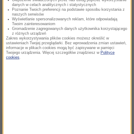
danych w celach analitycznych i statystycznych
Poznanie Twoich preferencji na podstawie sposobu korzystania z
Dalsza część artykułu pod materiałem video:
naszych serwisów
Wyświetlanie spersonalizowanych reklam, które odpowiadają
Twoim zainteresowaniom
Gromadzenie zagregowanych danych użytkownika korzystającego
z różnych urządzeń
Zakres wykorzystywania plików cookies możesz określić w
ustawieniach Twojej przeglądarki. Bez wprowadzenia zmian ustawień,
informacje w plikach cookies mogą być zapisywane w pamięci
Twojego urządzenia. Więcej szczegółów znajdziesz w
Polityce
cookies
.
Źródło: PAP
referendum
brexit
Szkocja
Tagi: