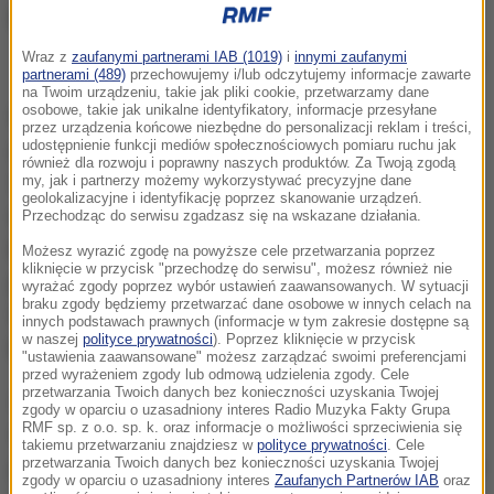
Wraz z
zaufanymi partnerami IAB (1019)
i
innymi zaufanymi
Kandydat Lewicy na prezydenta, lider Wiosny Robert Biedroń
partnerami (489)
przechowujemy i/lub odczytujemy informacje zawarte
na Twoim urządzeniu, takie jak pliki cookie, przetwarzamy dane
osobowe, takie jak unikalne identyfikatory, informacje przesyłane
Według danych PKW - w Słupsku - czwarty wynik
przez urządzenia końcowe niezbędne do personalizacji reklam i treści,
udostępnienie funkcji mediów społecznościowych pomiaru ruchu jak
uzyskał
Krzysztof Bosak
z poparciem na poziomie-
również dla rozwoju i poprawny naszych produktów. Za Twoją zgodą
5,66 proc.
my, jak i partnerzy możemy wykorzystywać precyzyjne dane
Robert Biedroń
był dopiero piąty z
geolokalizacyjne i identyfikację poprzez skanowanie urządzeń.
wynikiem -3,75 proc. Kolejne miejsca to Władysław
Przechodząc do serwisu zgadzasz się na wskazane działania.
Kosiniak-Kamysz -2,06 proc., Stanisław Żółtek - 0,18
Możesz wyrazić zgodę na powyższe cele przetwarzania poprzez
kliknięcie w przycisk "przechodzę do serwisu", możesz również nie
proc., Marek Jakubiak - 0,15 proc., Waldemar
wyrażać zgody poprzez wybór ustawień zaawansowanych. W sytuacji
braku zgody będziemy przetwarzać dane osobowe w innych celach na
Witkowski - 0,14 proc., Paweł Tanajno - 0,11 proc.,
innych podstawach prawnych (informacje w tym zakresie dostępne są
w naszej
polityce prywatności
). Poprzez kliknięcie w przycisk
Mirosław Piotrowski - 0,09 proc.
"ustawienia zaawansowane" możesz zarządzać swoimi preferencjami
przed wyrażeniem zgody lub odmową udzielenia zgody. Cele
przetwarzania Twoich danych bez konieczności uzyskania Twojej
3,75 proc. głosów uzyskane przez Roberta Biedronia
zgody w oparciu o uzasadniony interes Radio Muzyka Fakty Grupa
RMF sp. z o.o. sp. k. oraz informacje o możliwości sprzeciwienia się
w Słupsku świadczą o tym, że bajki pisane o
takiemu przetwarzaniu znajdziesz w
polityce prywatności
. Cele
prezydenturze kandydata Lewicy w tym mieście czas
przetwarzania Twoich danych bez konieczności uzyskania Twojej
zgody w oparciu o uzasadniony interes
Zaufanych Partnerów IAB
oraz