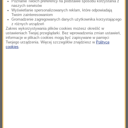
Poznanie Twoich preferencji na podstawie sposobu korzystania z
naszych serwisów
Wyświetlanie spersonalizowanych reklam, które odpowiadają
Twoim zainteresowaniom
Gromadzenie zagregowanych danych użytkownika korzystającego
z różnych urządzeń
Zakres wykorzystywania plików cookies możesz określić w
ustawieniach Twojej przeglądarki. Bez wprowadzenia zmian ustawień,
informacje w plikach cookies mogą być zapisywane w pamięci
Twojego urządzenia. Więcej szczegółów znajdziesz w
Polityce
cookies
.
Dalsza część artykułu pod materiałem video: