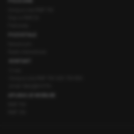
POLECANE
Gorąca Linia RMF FM
Staż w RMF24
Patronaty
POZOSTAŁE
Newsroom
Radio internetowe
KONTAKT
O nas
Gorąca Linia RMF FM: 600 700 800
email: fakty@rmf.fm
APLIKACJE MOBILNE
RMF FM
RMF ON