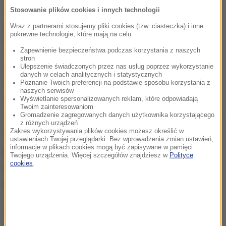
spełniona. Zostały również wykonane na życzenie
Stosowanie plików cookies i innych technologii
prokuratorów opinie uzupełniające - a więc tam,
Wraz z partnerami stosujemy pliki cookies (tzw. ciasteczka) i inne
pokrewne technologie, które mają na celu:
gdzie prokuratorzy mieli jakieś zastrzeżenia co do
Zapewnienie bezpieczeństwa podczas korzystania z naszych
rozmaitych opinii, w tym do opinii tzw. wybuchowej,
stron
Ulepszenie świadczonych przez nas usług poprzez wykorzystanie
tej która była sporządzana przez centralne
danych w celach analitycznych i statystycznych
Poznanie Twoich preferencji na podstawie sposobu korzystania z
laboratorium Komendy Głównej Policji, czy też
naszych serwisów
zastrzeżenia i pytania, które prokuratorzy
Wyświetlanie spersonalizowanych reklam, które odpowiadają
Twoim zainteresowaniom
formułowali w odniesieniu do tej kompleksowej opinii
Gromadzenie zagregowanych danych użytkownika korzystającego
z różnych urządzeń
24 biegłych -
dodaje Seremet.
Zakres wykorzystywania plików cookies możesz określić w
ustawieniach Twojej przeglądarki. Bez wprowadzenia zmian ustawień,
informacje w plikach cookies mogą być zapisywane w pamięci
Prokurator generalny twierdzi , że biegli również
Twojego urządzenia. Więcej szczegółów znajdziesz w
Polityce
cookies
.
odnieśli się do pytań, które wnosili niektórzy
pełnomocnicy osób pokrzywdzonych:
Także w tym
zakresie można powiedzieć, że prokuratura
dysponuje kompletnym materiałem dowodowym.