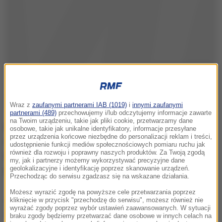
Wraz z
zaufanymi partnerami IAB (1019)
i
innymi zaufanymi
partnerami (489)
przechowujemy i/lub odczytujemy informacje zawarte
na Twoim urządzeniu, takie jak pliki cookie, przetwarzamy dane
Biegli z Wrocławia nie zdążą z uzupełniającymi
osobowe, takie jak unikalne identyfikatory, informacje przesyłane
przez urządzenia końcowe niezbędne do personalizacji reklam i treści,
ekspertyzami genetycznymi i medycznymi ofiar
udostępnienie funkcji mediów społecznościowych pomiaru ruchu jak
również dla rozwoju i poprawny naszych produktów. Za Twoją zgodą
katastrofy. Dlatego wiosną szykuje się kolejne
my, jak i partnerzy możemy wykorzystywać precyzyjne dane
geolokalizacyjne i identyfikację poprzez skanowanie urządzeń.
przedłużenie śledztwa.
Przechodząc do serwisu zgadzasz się na wskazane działania.
Możesz wyrazić zgodę na powyższe cele przetwarzania poprzez
Zdecydowana większość czynności procesowych w
kliknięcie w przycisk "przechodzę do serwisu", możesz również nie
wyrażać zgody poprzez wybór ustawień zaawansowanych. W sytuacji
tym śledztwie została wykonana. Ja już miałem
braku zgody będziemy przetwarzać dane osobowe w innych celach na