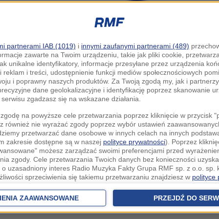
i partnerami IAB (1019)
i
innymi zaufanymi partnerami (489)
przechow
ormacje zawarte na Twoim urządzeniu, takie jak pliki cookie, przetwar
jak unikalne identyfikatory, informacje przesyłane przez urządzenia k
i reklam i treści, udostępnienie funkcji mediów społecznościowych pom
woju i poprawny naszych produktów. Za Twoją zgodą my, jak i partner
recyzyjne dane geolokalizacyjne i identyfikację poprzez skanowanie u
serwisu zgadzasz się na wskazane działania.
zgodę na powyższe cele przetwarzania poprzez kliknięcie w przycisk 
rojektowała działającego
z również nie wyrażać zgody poprzez wybór ustawień zaawansowanych
dziemy przetwarzać dane osobowe w innych celach na innych podsta
. To dobra i zła wiadomość
Mówiła żartem, żyła z pasją.
ym zakresie dostępne są w naszej
polityce prywatności
). Poprzez kliknię
Warszawa pożegna Igę
awansowane" możesz zarządzać swoimi preferencjami przed wyrażenie
Cembrzyńską
ia zgody. Cele przetwarzania Twoich danych bez konieczności uzyska
 o uzasadniony interes Radio Muzyka Fakty Grupa RMF sp. z o.o. sp. k
żliwości sprzeciwienia się takiemu przetwarzaniu znajdziesz w
polityce
nia Twoich danych bez konieczności uzyskania Twojej zgody w oparci
ch Partnerów IAB
oraz możliwość sprzeciwienia się takiemu przetwarza
IENIA ZAAWANSOWANE
PRZEJDŹ DO SERW
aawansowanych.