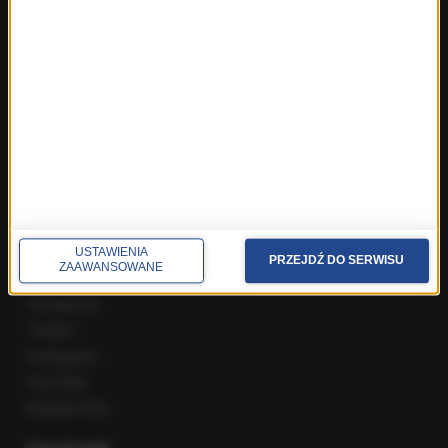
Fakty z Zakopanego
ROZMOWY W RMF FM
Najnowsze rozmowy w RMF FM
Rozmowa o 7:00 w RMF FM i Radiu RMF24
Poranna rozmowa w RMF FM
Popołudniowa rozmowa w RMF FM
Gość Krzysztofa Ziemca w RMF FM
Rozmowy w Radiu RMF24
SPOŁECZNOŚĆ
USTAWIENIA
PRZEJDŹ DO SERWISU
ZAAWANSOWANE
Facebook
Twitter
Instagram
YouTube
Kanały RSS