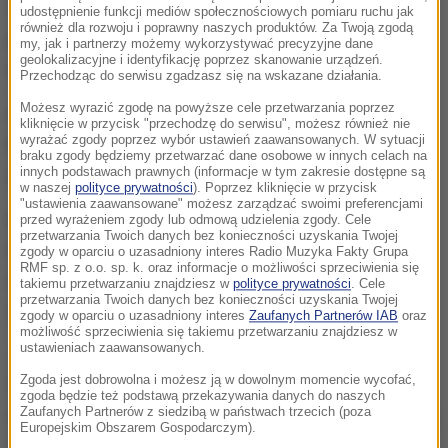
trafiło ponad 200 przedmiotów: rekwizyty filmowe,
udostępnienie funkcji mediów społecznościowych pomiaru ruchu jak
również dla rozwoju i poprawny naszych produktów. Za Twoją zgodą
pamiątki sportowe, obrazy, kobieca biżuteria, broń,
my, jak i partnerzy możemy wykorzystywać precyzyjne dane
geolokalizacyjne i identyfikację poprzez skanowanie urządzeń.
motocykle, samochody, a nawet gitara.
Przechodząc do serwisu zgadzasz się na wskazane działania.
Możesz wyrazić zgodę na powyższe cele przetwarzania poprzez
Aukcja odbędzie się dziś nie przez przypadek. 7
kliknięcie w przycisk "przechodzę do serwisu", możesz również nie
wyrażać zgody poprzez wybór ustawień zaawansowanych. W sytuacji
kwietnia aktor obchodzi urodziny. To także rocznica
braku zgody będziemy przetwarzać dane osobowe w innych celach na
jego ślubu.
innych podstawach prawnych (informacje w tym zakresie dostępne są
w naszej
polityce prywatności
). Poprzez kliknięcie w przycisk
"ustawienia zaawansowane" możesz zarządzać swoimi preferencjami
Russell Crowe rozstał się z żoną Danielle Spencer -
przed wyrażeniem zgody lub odmową udzielenia zgody. Cele
przetwarzania Twoich danych bez konieczności uzyskania Twojej
na jej życzenie - w 2012 roku po 9 latach
zgody w oparciu o uzasadniony interes Radio Muzyka Fakty Grupa
RMF sp. z o.o. sp. k. oraz informacje o możliwości sprzeciwienia się
małżeństwa. Teraz po pięciu latach ich rozwód
takiemu przetwarzaniu znajdziesz w
polityce prywatności
. Cele
przetwarzania Twoich danych bez konieczności uzyskania Twojej
został oficjalnie sfinalizowany.
zgody w oparciu o uzasadniony interes
Zaufanych Partnerów IAB
oraz
możliwość sprzeciwienia się takiemu przetwarzaniu znajdziesz w
ustawieniach zaawansowanych.
Jak pisze "Sunday Telegraph", konto Danielle
Zgoda jest dobrowolna i możesz ją w dowolnym momencie wycofać,
Spencer po rozwodzie wzrośnie o 20 milionów
zgoda będzie też podstawą przekazywania danych do naszych
Zaufanych Partnerów z siedzibą w państwach trzecich (poza
dolarów. Dodatkowo zachowa ona wartą 11 milionów
Europejskim Obszarem Gospodarczym).
dolarów posiadłość Rose Bay. Crowe nie chce