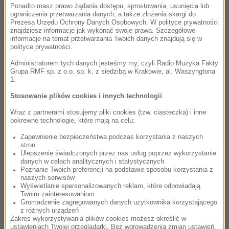
Ponadto masz prawo żądania dostępu, sprostowania, usunięcia lub
bowiem, by ich synowie: 14-letni Charles i 10-letni
ograniczenia przetwarzania danych, a także złożenia skargi do
Prezesa Urzędu Ochrony Danych Osobowych. W polityce prywatności
Tennyson musieli rozstawiać się z domem, w
znajdziesz informacje jak wykonać swoje prawa. Szczegółowe
informacje na temat przetwarzania Twoich danych znajdują się w
których się wychowali.
polityce prywatności.
Administratorem tych danych jesteśmy my, czyli Radio Muzyka Fakty
Kochałem Danielle Spencer od 1989 roku. I to nigdy
Grupa RMF sp. z o.o. sp. k. z siedzibą w Krakowie, al. Waszyngtona
1.
się nie zmieni
- powiedział gwiazdor "The Sunday
Stosowanie plików cookies i innych technologii
Times".
Wraz z partnerami stosujemy pliki cookies (tzw. ciasteczka) i inne
pokrewne technologie, które mają na celu:
Dalsza część artykułu pod materiałem video:
Zapewnienie bezpieczeństwa podczas korzystania z naszych
stron
Ulepszenie świadczonych przez nas usług poprzez wykorzystanie
danych w celach analitycznych i statystycznych
Poznanie Twoich preferencji na podstawie sposobu korzystania z
naszych serwisów
Wyświetlanie spersonalizowanych reklam, które odpowiadają
Twoim zainteresowaniom
Gromadzenie zagregowanych danych użytkownika korzystającego
z różnych urządzeń
Zakres wykorzystywania plików cookies możesz określić w
ustawieniach Twojej przeglądarki. Bez wprowadzenia zmian ustawień,