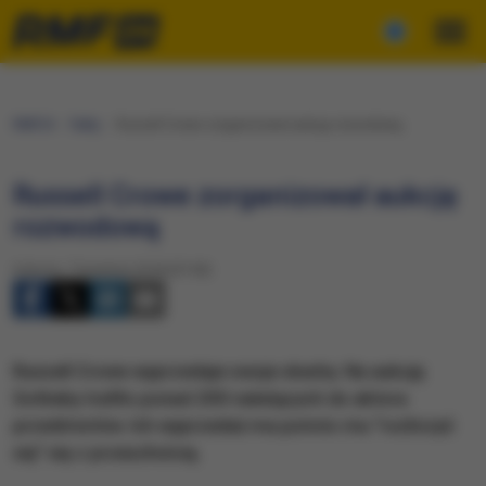
RMF24
Fakty
Russell Crowe zorganizował aukcję rozwodową
Russell Crowe zorganizował aukcję
rozwodową
Sobota, 7 kwietnia 2018 (07:00)
Russell Crowe wyprzedaje swoje skarby. Na aukcję
Sotheby trafiło ponad 200 należących do aktora
przedmiotów. Ich wyprzedaż ma pomóc mu "rozliczyć
się" się z przeszłością.