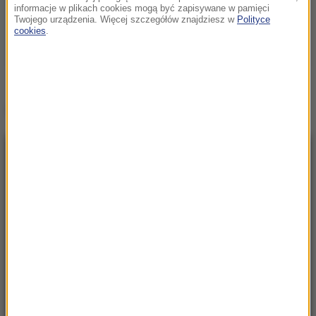
informacje w plikach cookies mogą być zapisywane w pamięci
Twojego urządzenia. Więcej szczegółów znajdziesz w
Polityce
cookies
.
(j.)
Źródło: RMF24
NAJNOWSZE
23:57
Były żołnierz USA przechodzi piekło w Rosji.
Waszyngton naciska na Moskwę
23:18
„To był dobry dzień”. Iga Świątek awansowała
do kolejnej rundy w Toronto