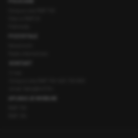
POLECANE
Gorąca Linia RMF FM
Staż w RMF24
Patronaty
POZOSTAŁE
Newsroom
Radio internetowe
KONTAKT
O nas
Gorąca Linia RMF FM: 600 700 800
email: fakty@rmf.fm
APLIKACJE MOBILNE
RMF FM
RMF ON