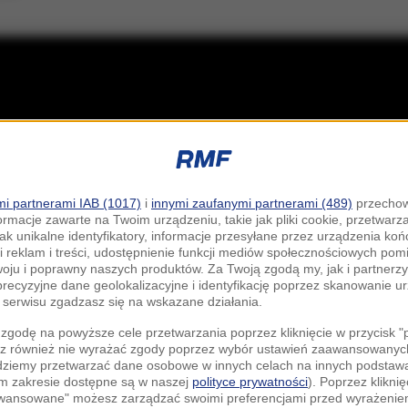
i partnerami IAB (1017)
i
innymi zaufanymi partnerami (489)
przechow
ormacje zawarte na Twoim urządzeniu, takie jak pliki cookie, przetwar
jak unikalne identyfikatory, informacje przesyłane przez urządzenia k
i reklam i treści, udostępnienie funkcji mediów społecznościowych pom
woju i poprawny naszych produktów. Za Twoją zgodą my, jak i partner
recyzyjne dane geolokalizacyjne i identyfikację poprzez skanowanie u
serwisu zgadzasz się na wskazane działania.
zgodę na powyższe cele przetwarzania poprzez kliknięcie w przycisk 
z również nie wyrażać zgody poprzez wybór ustawień zaawansowanych
dziemy przetwarzać dane osobowe w innych celach na innych podsta
ym zakresie dostępne są w naszej
polityce prywatności
). Poprzez kliknię
awansowane" możesz zarządzać swoimi preferencjami przed wyrażenie