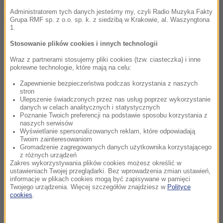
szczegółach partia poinformuje "w stosownym
Administratorem tych danych jesteśmy my, czyli Radio Muzyka Fakty
czasie".
Grupa RMF sp. z o.o. sp. k. z siedzibą w Krakowie, al. Waszyngtona
1.
Stosowanie plików cookies i innych technologii
Wraz z partnerami stosujemy pliki cookies (tzw. ciasteczka) i inne
pokrewne technologie, które mają na celu:
Zapewnienie bezpieczeństwa podczas korzystania z naszych
stron
Ulepszenie świadczonych przez nas usług poprzez wykorzystanie
danych w celach analitycznych i statystycznych
Poznanie Twoich preferencji na podstawie sposobu korzystania z
naszych serwisów
Wyświetlanie spersonalizowanych reklam, które odpowiadają
Twoim zainteresowaniom
Gromadzenie zagregowanych danych użytkownika korzystającego
z różnych urządzeń
Zakres wykorzystywania plików cookies możesz określić w
ustawieniach Twojej przeglądarki. Bez wprowadzenia zmian ustawień,
informacje w plikach cookies mogą być zapisywane w pamięci
Twojego urządzenia. Więcej szczegółów znajdziesz w
Polityce
cookies
.