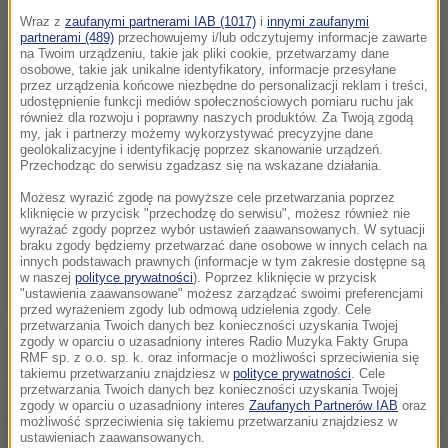
Wraz z
zaufanymi partnerami IAB (1017)
i
innymi zaufanymi
partnerami (489)
przechowujemy i/lub odczytujemy informacje zawarte
na Twoim urządzeniu, takie jak pliki cookie, przetwarzamy dane
osobowe, takie jak unikalne identyfikatory, informacje przesyłane
przez urządzenia końcowe niezbędne do personalizacji reklam i treści,
udostępnienie funkcji mediów społecznościowych pomiaru ruchu jak
również dla rozwoju i poprawny naszych produktów. Za Twoją zgodą
my, jak i partnerzy możemy wykorzystywać precyzyjne dane
geolokalizacyjne i identyfikację poprzez skanowanie urządzeń.
Przechodząc do serwisu zgadzasz się na wskazane działania.
Możesz wyrazić zgodę na powyższe cele przetwarzania poprzez
kliknięcie w przycisk "przechodzę do serwisu", możesz również nie
wyrażać zgody poprzez wybór ustawień zaawansowanych. W sytuacji
braku zgody będziemy przetwarzać dane osobowe w innych celach na
innych podstawach prawnych (informacje w tym zakresie dostępne są
w naszej
polityce prywatności
). Poprzez kliknięcie w przycisk
"ustawienia zaawansowane" możesz zarządzać swoimi preferencjami
przed wyrażeniem zgody lub odmową udzielenia zgody. Cele
przetwarzania Twoich danych bez konieczności uzyskania Twojej
Jak zauważa korespondentka RMF FM Katarzyna
zgody w oparciu o uzasadniony interes Radio Muzyka Fakty Grupa
RMF sp. z o.o. sp. k. oraz informacje o możliwości sprzeciwienia się
Szymańska-Borginon, to ustępstwo rządu PiS i
takiemu przetwarzaniu znajdziesz w
polityce prywatności
. Cele
spełnienie - przynajmniej częściowe - oczekiwań
przetwarzania Twoich danych bez konieczności uzyskania Twojej
zgody w oparciu o uzasadniony interes
Zaufanych Partnerów IAB
oraz
Komisji Europejskiej w sprawie reformy sądownictwa.
możliwość sprzeciwienia się takiemu przetwarzaniu znajdziesz w
ustawieniach zaawansowanych.