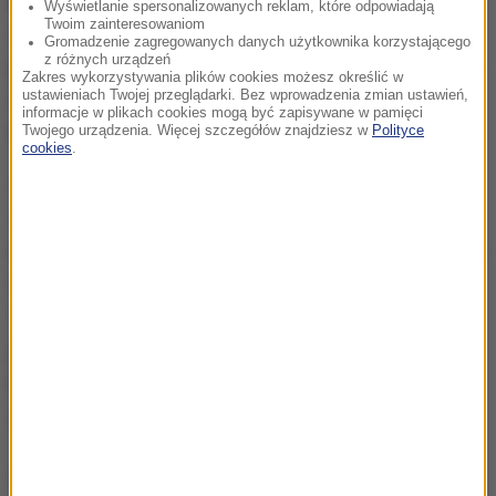
poczekać na oficjalną reakcję Komisji Europejskiej,
Wyświetlanie spersonalizowanych reklam, które odpowiadają
Twoim zainteresowaniom
ale wszystko wskazuje na to, że rozpoczęty przez
Gromadzenie zagregowanych danych użytkownika korzystającego
z różnych urządzeń
premiera dialog z KE zaczyna przynosić rezultaty. Po
Zakres wykorzystywania plików cookies możesz określić w
ustawieniach Twojej przeglądarki. Bez wprowadzenia zmian ustawień,
raz pierwszy od dwóch lat pojawiła się konkretna,
informacje w plikach cookies mogą być zapisywane w pamięci
kompromisowa oferta ze strony Polski.
Twojego urządzenia. Więcej szczegółów znajdziesz w
Polityce
cookies
.
Do decyzji, że nastąpi nowelizacja przyczyniły się
wydarzenia z wtorku
- potwierdziło w rozmowie z
naszą dziennikarką źródło w polskim rządzie. Chodzi
o twardą wypowiedź wiceszefa KE Fransa
Timmermensa, który żądał konkretów, nienajlepsze
przyjęcie "Białej księgi" przez kraje UE oraz
krytyczne oceny rezultatów dialogu, które pojawiły
się w mediach.
(az)