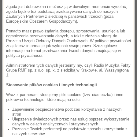
KE ws. ustawy o sądach powszechnych
Zgoda jest dobrowolna i możesz ją w dowolnym momencie wycofać,
kwestionowała zbyt duże uprawnienia ministra
zgoda będzie też podstawą przekazywania danych do naszych
Zaufanych Partnerów z siedzibą w państwach trzecich (poza
sprawiedliwości do odwoływania i powoływania
Europejskim Obszarem Gospodarczym).
sędziów oraz zarzucała złamanie unijnej dyrektywy
Ponadto masz prawo żądania dostępu, sprostowania, usunięcia lub
przy zróżnicowaniu wieku emerytalnego sędziów ze
ograniczenia przetwarzania danych, a także złożenia skargi do
Prezesa Urzędu Ochrony Danych Osobowych. W polityce prywatności
względu na płeć.
znajdziesz informacje jak wykonać swoje prawa. Szczegółowe
informacje na temat przetwarzania Twoich danych znajdują się w
polityce prywatności.
Jeżeli będzie nowelizacja ustawy, to te zarzuty
Administratorem tych danych jesteśmy my, czyli Radio Muzyka Fakty
Brukseli staną się bezprzedmiotowe. Można się więc
Grupa RMF sp. z o.o. sp. k. z siedzibą w Krakowie, al. Waszyngtona
1.
spodziewać, że KE wycofa z unijnego Trybunału
Stosowanie plików cookies i innych technologii
Sprawiedliwości swój pozew przeciwko Polsce.
Wraz z partnerami stosujemy pliki cookies (tzw. ciasteczka) i inne
Jak ustaliła nasza dziennikarka, w zeszłym tygodniu
pokrewne technologie, które mają na celu:
doszło do spotkania między wysłannikiem prezesa
Zapewnienie bezpieczeństwa podczas korzystania z naszych
stron
PiS Jarosława Kaczyńskiego a wysokim
Ulepszenie świadczonych przez nas usług poprzez wykorzystanie
danych w celach analitycznych i statystycznych
przedstawicielem KE. Teraz oczywiście trzeba
Poznanie Twoich preferencji na podstawie sposobu korzystania z
naszych serwisów