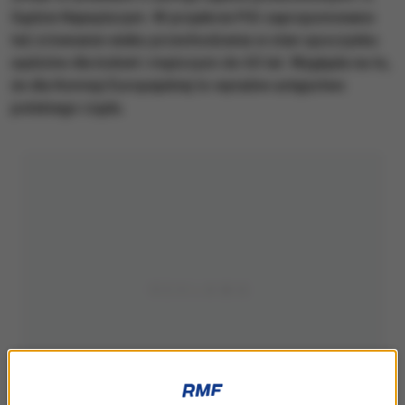
Sądzie Najwyższym. W projekcie PiS zaproponowano
też zrównanie wieku przechodzenia w stan spoczynku
sędziów dla kobiet i mężczyzn do 65 lat. Wygląda na to,
że dla Komisji Europejskiej to wyraźne ustępstwo
polskiego rządu.