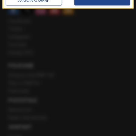
ZAAWANSOWANE
Facebook
Twitter
Instagram
YouTube
Kanały RSS
POLECANE
Gorąca Linia RMF FM
Staż w RMF24
Patronaty
POZOSTAŁE
Newsroom
Radio internetowe
KONTAKT