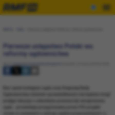
RMF24
Fakty
Pierwsze ustępstwo Polski ws. reformy sądownictwa
Pierwsze ustępstwo Polski ws.
reformy sądownictwa
Autor:
Katarzyna Szymańska-Borginon
Czwartek, 22 marca 2018 (14:09)
​Bez opinii kolegium sądu oraz Krajowej Rady
Sądownictwa minister sprawiedliwości nie będzie mógł
podjąć decyzji o odwołaniu prezesa lub wiceprezesa
sądu - przewiduje przygotowany przez PiS projekt
zmian w ustawach o ustroju sądów powszechnych i o