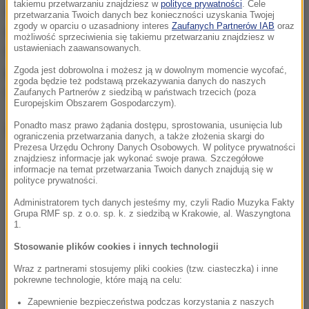
takiemu przetwarzaniu znajdziesz w
polityce prywatności
. Cele
jednak szybko uzupełnione, a obserwacje wciąż są
przetwarzania Twoich danych bez konieczności uzyskania Twojej
zgody w oparciu o uzasadniony interes
Zaufanych Partnerów IAB
oraz
prowadzone. W związku z tym w wielu krajach Unii
możliwość sprzeciwienia się takiemu przetwarzaniu znajdziesz w
ustawieniach zaawansowanych.
Europejskiej
limit wiekowy co do tego preparatu
podniesiono do ponad 65 lat.
Tak postąpiono np. w
Zgoda jest dobrowolna i możesz ją w dowolnym momencie wycofać,
zgoda będzie też podstawą przekazywania danych do naszych
Polsce, w Niemczech i Francji.
Zaufanych Partnerów z siedzibą w państwach trzecich (poza
Europejskim Obszarem Gospodarczym).
Ponadto masz prawo żądania dostępu, sprostowania, usunięcia lub
Skuteczniejsza niż przypuszczano
ograniczenia przetwarzania danych, a także złożenia skargi do
Prezesa Urzędu Ochrony Danych Osobowych. W polityce prywatności
znajdziesz informacje jak wykonać swoje prawa. Szczegółowe
informacje na temat przetwarzania Twoich danych znajdują się w
Dalsza część artykułu pod materiałem video:
polityce prywatności.
Administratorem tych danych jesteśmy my, czyli Radio Muzyka Fakty
Grupa RMF sp. z o.o. sp. k. z siedzibą w Krakowie, al. Waszyngtona
1.
Stosowanie plików cookies i innych technologii
Wraz z partnerami stosujemy pliki cookies (tzw. ciasteczka) i inne
pokrewne technologie, które mają na celu:
Zapewnienie bezpieczeństwa podczas korzystania z naszych