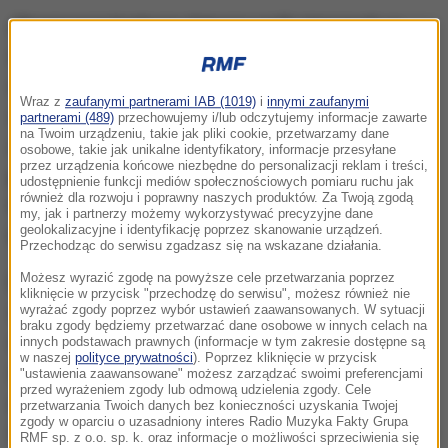
Obserwacje badaczy dotyczą osób starszych, w
wieku co najmniej 80 lat, gdyż w Wielkiej Brytanii te
osoby były w pierwszej kolejności poddane
Wraz z
zaufanymi partnerami IAB (1019)
i
innymi zaufanymi
szczepieniom, które rozpoczęto w grudniu 2020 r.
partnerami (489)
przechowujemy i/lub odczytujemy informacje zawarte
na Twoim urządzeniu, takie jak pliki cookie, przetwarzamy dane
Analiza świadczy o
wysokiej skuteczności
osobowe, takie jak unikalne identyfikatory, informacje przesyłane
przez urządzenia końcowe niezbędne do personalizacji reklam i treści,
preparatu opracowanego przez firmę
udostępnienie funkcji mediów społecznościowych pomiaru ruchu jak
również dla rozwoju i poprawny naszych produktów. Za Twoją zgodą
farmaceutyczną AstraZeneca oraz specjalistów
my, jak i partnerzy możemy wykorzystywać precyzyjne dane
geolokalizacyjne i identyfikację poprzez skanowanie urządzeń.
Uniwersytetu Oksfordzkiego
.
Przechodząc do serwisu zgadzasz się na wskazane działania.
Możesz wyrazić zgodę na powyższe cele przetwarzania poprzez
Europejska Agencja Leków (EMA) zatwierdziła tę
kliknięcie w przycisk "przechodzę do serwisu", możesz również nie
szczepionkę w styczniu 2021 r. Początkowo była
wyrażać zgody poprzez wybór ustawień zaawansowanych. W sytuacji
braku zgody będziemy przetwarzać dane osobowe w innych celach na
ona stosowana jedynie u osób do 60. lub 65. roku
innych podstawach prawnych (informacje w tym zakresie dostępne są
w naszej
polityce prywatności
). Poprzez kliknięcie w przycisk
życia. Robiono to ze względów bezpieczeństwa,
"ustawienia zaawansowane" możesz zarządzać swoimi preferencjami
przed wyrażeniem zgody lub odmową udzielenia zgody. Cele
gdyż producent nie przedstawił wyników badań na
przetwarzania Twoich danych bez konieczności uzyskania Twojej
zgody w oparciu o uzasadniony interes Radio Muzyka Fakty Grupa
dostatecznie dużej grupie seniorów. Te dane zostały
RMF sp. z o.o. sp. k. oraz informacje o możliwości sprzeciwienia się