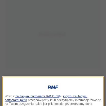
Wraz z
zaufanymi partnerami IAB (1019)
i
innymi zaufanymi
partnerami (489)
przechowujemy i/lub odczytujemy informacje zawarte
na Twoim urządzeniu, takie jak pliki cookie, przetwarzamy dane