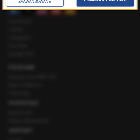
ZAAWANSOWANE
Facebook
Twitter
Instagram
YouTube
Kanały RSS
POLECANE
Gorąca Linia RMF FM
Staż w RMF24
Patronaty
POZOSTAŁE
Newsroom
Radio internetowe
KONTAKT