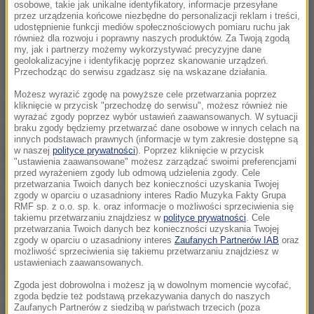
osobowe, takie jak unikalne identyfikatory, informacje przesyłane
przez urządzenia końcowe niezbędne do personalizacji reklam i treści,
udostępnienie funkcji mediów społecznościowych pomiaru ruchu jak
również dla rozwoju i poprawny naszych produktów. Za Twoją zgodą
my, jak i partnerzy możemy wykorzystywać precyzyjne dane
geolokalizacyjne i identyfikację poprzez skanowanie urządzeń.
Przechodząc do serwisu zgadzasz się na wskazane działania.
Możesz wyrazić zgodę na powyższe cele przetwarzania poprzez
kliknięcie w przycisk "przechodzę do serwisu", możesz również nie
W środę zbierze się sejmowa podkomisja, która na
wyrażać zgody poprzez wybór ustawień zaawansowanych. W sytuacji
braku zgody będziemy przetwarzać dane osobowe w innych celach na
dobre ma ruszyć z pracami nad obniżeniem wieku
innych podstawach prawnych (informacje w tym zakresie dostępne są
emerytalnego z obecnych 67 lat dla wszystkich do 60
w naszej
polityce prywatności
). Poprzez kliknięcie w przycisk
"ustawienia zaawansowane" możesz zarządzać swoimi preferencjami
dla kobiet i 65 dla mężczyzn.
przed wyrażeniem zgody lub odmową udzielenia zgody. Cele
przetwarzania Twoich danych bez konieczności uzyskania Twojej
zgody w oparciu o uzasadniony interes Radio Muzyka Fakty Grupa
Potem prezydenckim projektem ustawy zajmie się
RMF sp. z o.o. sp. k. oraz informacje o możliwości sprzeciwienia się
takiemu przetwarzaniu znajdziesz w
polityce prywatności
. Cele
Sejm. już jednak wiadomo, że tak łatwo nie będzie,
przetwarzania Twoich danych bez konieczności uzyskania Twojej
zgody w oparciu o uzasadniony interes
Zaufanych Partnerów IAB
oraz
bo minister pracy razem z prezes Zakładu
możliwość sprzeciwienia się takiemu przetwarzaniu znajdziesz w
ustawieniach zaawansowanych.
Ubezpieczeń Społecznych będą forsować
Zgoda jest dobrowolna i możesz ją w dowolnym momencie wycofać,
ograniczenie tej obniżki wieku emerytalnego - może
zgoda będzie też podstawą przekazywania danych do naszych
się na przykład pojawić zakaz dorabiania przez
Zaufanych Partnerów z siedzibą w państwach trzecich (poza