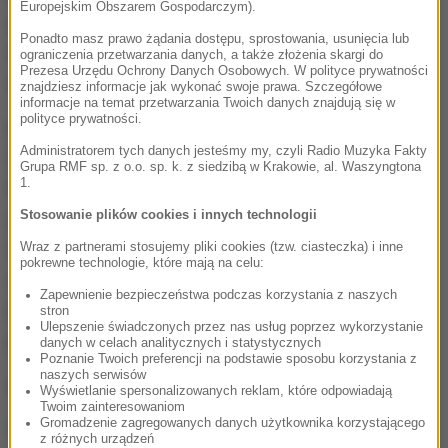
Europejskim Obszarem Gospodarczym).
emerytów. Chodzi o to, by zniechęcić nas do
Ponadto masz prawo żądania dostępu, sprostowania, usunięcia lub
wcześniejszego kończenia pracy i zachęcić do
ograniczenia przetwarzania danych, a także złożenia skargi do
Prezesa Urzędu Ochrony Danych Osobowych. W polityce prywatności
dodatkowego oszczędzania na emeryturę.
znajdziesz informacje jak wykonać swoje prawa. Szczegółowe
informacje na temat przetwarzania Twoich danych znajdują się w
polityce prywatności.
Kolejny temat, który zdominuje najbliższy tydzień to
Administratorem tych danych jesteśmy my, czyli Radio Muzyka Fakty
tak zwana umowa CETA, czyli umowa o wolnym
Grupa RMF sp. z o.o. sp. k. z siedzibą w Krakowie, al. Waszyngtona
1.
handlu między Unią Europejską a kanadą. Polska -
Stosowanie plików cookies i innych technologii
jako członek Unii musi wyrazić swoje stanowisko -
to właśnie czeka nas w przyszłym tygodniu. Umowa
Wraz z partnerami stosujemy pliki cookies (tzw. ciasteczka) i inne
pokrewne technologie, które mają na celu:
o handlu z kanadą teoretycznie ma otworzyć
Zapewnienie bezpieczeństwa podczas korzystania z naszych
polskim firmom tamtejszy rynek - z drugiej strony
stron
Ulepszenie świadczonych przez nas usług poprzez wykorzystanie
pojawią się kolejne problemy prawne.
danych w celach analitycznych i statystycznych
Poznanie Twoich preferencji na podstawie sposobu korzystania z
naszych serwisów
(MN)
Wyświetlanie spersonalizowanych reklam, które odpowiadają
Twoim zainteresowaniom
Gromadzenie zagregowanych danych użytkownika korzystającego
Źródło: RMF FM
z różnych urządzeń