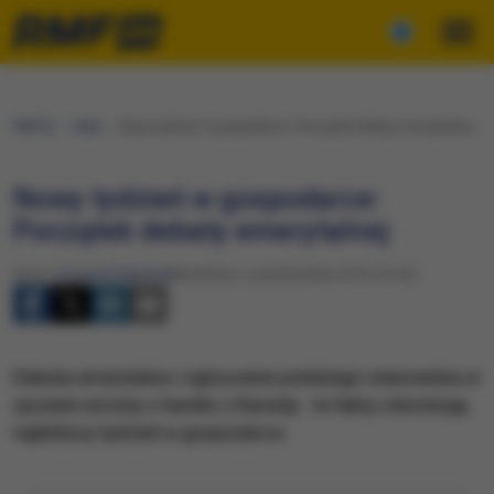
RMF24
Fakty
Nowy tydzień w gospodarce: Początek debaty emerytalnej
Nowy tydzień w gospodarce:
Początek debaty emerytalnej
Autor:
Krzysztof Berenda
Niedziela, 2 października 2016 (16:35)
Debata emerytalna i ogłoszenie polskiego stanowiska w
sprawie umowy o handlu z Kanadą - te fakty zdominują
najbliższy tydzień w gospodarce.