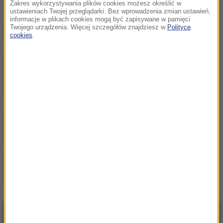
Zakres wykorzystywania plików cookies możesz określić w
gospodarka
Tagi:
ustawieniach Twojej przeglądarki. Bez wprowadzenia zmian ustawień,
informacje w plikach cookies mogą być zapisywane w pamięci
Twojego urządzenia. Więcej szczegółów znajdziesz w
Polityce
NAJWAŻNIEJSZE FAKTY
cookies
.
Były żołnierz USA
przechodzi piekło w Rosji.
Waszyngton naciska na
Moskwę
„To był dobry dzień”. Iga
Świątek awansowała do
kolejnej rundy w Toronto
„Są już pewne postępy”.
Donald Trump mówił o
wojnie w Ukrainie
NAJNOWSZE