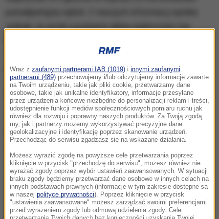
ponadpartyjny wybór. Z naszych informacji wynika
jednak, że jeżeli uzyskanie takiej większości nie
będzie możliwe, to m.in. głowa państwa będzie mogła
wskazać własnych kandydatów. Taką możliwość
prawdopodobnie będzie miał też Senat.
Wraz z
zaufanymi partnerami IAB (1019)
i
innymi zaufanymi
partnerami (489)
przechowujemy i/lub odczytujemy informacje zawarte
na Twoim urządzeniu, takie jak pliki cookie, przetwarzamy dane
Sąd Najwyższy trzecią instancją
osobowe, takie jak unikalne identyfikatory, informacje przesyłane
przez urządzenia końcowe niezbędne do personalizacji reklam i treści,
udostępnienie funkcji mediów społecznościowych pomiaru ruchu jak
Sąd Najwyższy w niektórych sprawach stanie się
również dla rozwoju i poprawny naszych produktów. Za Twoją zgodą
my, jak i partnerzy możemy wykorzystywać precyzyjne dane
trzecią instancją. Potwierdzają się nasze
geolokalizacyjne i identyfikację poprzez skanowanie urządzeń.
Przechodząc do serwisu zgadzasz się na wskazane działania.
wcześniejsze informacje, że Sąd Najwyższy będzie
Możesz wyrazić zgodę na powyższe cele przetwarzania poprzez
mógł rozpatrywać sprawy merytorycznie. Kasacja
kliknięcie w przycisk "przechodzę do serwisu", możesz również nie
wyrażać zgody poprzez wybór ustawień zaawansowanych. W sytuacji
nadzwyczajna ma pozwolić na eliminowanie
braku zgody będziemy przetwarzać dane osobowe w innych celach na
innych podstawach prawnych (informacje w tym zakresie dostępne są
niesprawiedliwych wyroków z obiegu. Prawo jej
w naszej
polityce prywatności
). Poprzez kliknięcie w przycisk
"ustawienia zaawansowane" możesz zarządzać swoimi preferencjami
wniesienia będzie miał m.in. prezydent, Rzecznik
przed wyrażeniem zgody lub odmową udzielenia zgody. Cele
przetwarzania Twoich danych bez konieczności uzyskania Twojej