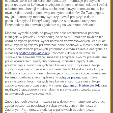
osobowe, takie jak unikalne identyfikatory, informacje przesyłane
przez urządzenia końcowe niezbędne do personalizacji reklam i treści,
Na liście znalazło się 32 powołanych
udostępnienie funkcji mediów społecznościowych pomiaru ruchu jak
również dla rozwoju i poprawny naszych produktów. Za Twoją zgodą
zawodników. Ostateczną, 23-osobową kadrę na
my, jak i partnerzy możemy wykorzystywać precyzyjne dane
geolokalizacyjne i identyfikację poprzez skanowanie urządzeń.
mistrzostwa świata w Rosji Nawałka ogłosi 4
Przechodząc do serwisu zgadzasz się na wskazane działania.
czerwca w trakcie zgrupowania w Arłamowie.
Możesz wyrazić zgodę na powyższe cele przetwarzania poprzez
kliknięcie w przycisk "przechodzę do serwisu", możesz również nie
Selekcji dokonaliśmy na podstawie dogłębnej analizy
wyrażać zgody poprzez wybór ustawień zaawansowanych. W sytuacji
braku zgody będziemy przetwarzać dane osobowe w innych celach na
gry w reprezentacji i w klubach. Skład kadry jest
innych podstawach prawnych (informacje w tym zakresie dostępne są
w naszej
polityce prywatności
). Poprzez kliknięcie w przycisk
stabilny i oparty na piłkarzach sprawdzonych we
"ustawienia zaawansowane" możesz zarządzać swoimi preferencjami
przed wyrażeniem zgody lub odmową udzielenia zgody. Cele
wcześniejszych meczach, które potwierdziły siłę
przetwarzania Twoich danych bez konieczności uzyskania Twojej
zgody w oparciu o uzasadniony interes Radio Muzyka Fakty Grupa
drużyny
- tłumaczy Adam Nawałka.
Szansę wyjazdu
RMF sp. z o.o. sp. k. oraz informacje o możliwości sprzeciwienia się
takiemu przetwarzaniu znajdziesz w
polityce prywatności
. Cele
na turniej do Rosji będą mieli również zawodnicy
przetwarzania Twoich danych bez konieczności uzyskania Twojej
zgody w oparciu o uzasadniony interes
Zaufanych Partnerów IAB
oraz
młodego pokolenia, którzy w obecnym sezonie
możliwość sprzeciwienia się takiemu przetwarzaniu znajdziesz w
wyróżniali się w rozgrywkach ligowych. Przed nami
ustawieniach zaawansowanych.
wielkie wyzwanie, jakim są mistrzostwa świata
-
Zgoda jest dobrowolna i możesz ją w dowolnym momencie wycofać,
zgoda będzie też podstawą przekazywania danych do naszych
podkreśla.
Zaufanych Partnerów z siedzibą w państwach trzecich (poza