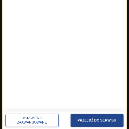
Fakty ze Śląskiego
Fakty z Trójmiasta
Fakty z Warszawy
Fakty z Wrocławia
Fakty z Zakopanego
ROZMOWY W RMF FM
Najnowsze rozmowy w RMF FM
Rozmowa o 7:00 w RMF FM i Radiu RMF24
Poranna rozmowa w RMF FM
Popołudniowa rozmowa w RMF FM
Gość Krzysztofa Ziemca w RMF FM
Rozmowy w Radiu RMF24
SPOŁECZNOŚĆ
USTAWIENIA
PRZEJDŹ DO SERWISU
Facebook
ZAAWANSOWANE