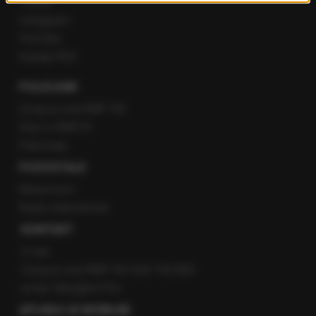
Twitter
Instagram
YouTube
Kanały RSS
POLECANE
Gorąca Linia RMF FM
Staż w RMF24
Patronaty
POZOSTAŁE
Newsroom
Radio internetowe
KONTAKT
O nas
Gorąca Linia RMF FM: 600 700 800
email: fakty@rmf.fm
APLIKACJE MOBILNE