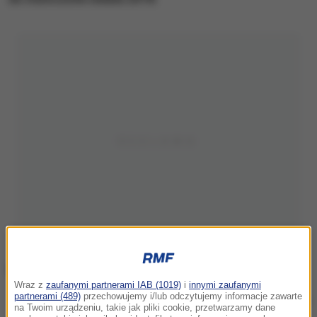
Wraz z
zaufanymi partnerami IAB (1019)
i
innymi zaufanymi
partnerami (489)
przechowujemy i/lub odczytujemy informacje zawarte
Adam Nawałka
na Twoim urządzeniu, takie jak pliki cookie, przetwarzamy dane