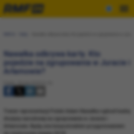
RMF24
Fakty
Nawałka odkrywa karty. Kto pojedzie na zgrupowania w Juraci
Nawałka odkrywa karty. Kto
pojedzie na zgrupowania w Juracie i
Arłamowie?
Piątek, 18 maja 2018 (12:15)
Trener reprezentacji Polski Adam Nawałka ogłosił kadrę
drużyny narodowej na zgrupowania w Juracie i
Arłamowie. Będą one bezpośrednim przygotowaniem
do mistrzostw świata 2018.