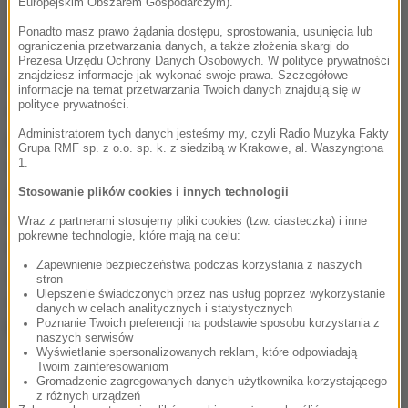
Europejskim Obszarem Gospodarczym).
Ponadto masz prawo żądania dostępu, sprostowania, usunięcia lub
ograniczenia przetwarzania danych, a także złożenia skargi do
Prezesa Urzędu Ochrony Danych Osobowych. W polityce prywatności
znajdziesz informacje jak wykonać swoje prawa. Szczegółowe
Przystępując do rywalizacji z najlepszymi drużynami
informacje na temat przetwarzania Twoich danych znajdują się w
polityce prywatności.
naszego globu, musimy być optymalnie
Administratorem tych danych jesteśmy my, czyli Radio Muzyka Fakty
przygotowani w każdym aspekcie. Chcemy
Grupa RMF sp. z o.o. sp. k. z siedzibą w Krakowie, al. Waszyngtona
maksymalnie wykorzystać czas od zakończenia
1.
rozgrywek ligowych i pucharowych do pierwszego
Stosowanie plików cookies i innych technologii
meczu turnieju z Senegalem w Moskwie. Czeka nas
Wraz z partnerami stosujemy pliki cookies (tzw. ciasteczka) i inne
pokrewne technologie, które mają na celu:
intensywna praca w oparciu o szczegółowy plan,
Zapewnienie bezpieczeństwa podczas korzystania z naszych
uwzględniający wszystkie elementy przygotowania i
stron
Ulepszenie świadczonych przez nas usług poprzez wykorzystanie
indywidualizację obciążeń treningowych
- wyjaśnia
danych w celach analitycznych i statystycznych
Poznanie Twoich preferencji na podstawie sposobu korzystania z
Nawałka.
naszych serwisów
Wyświetlanie spersonalizowanych reklam, które odpowiadają
Twoim zainteresowaniom
Dalsza część artykułu pod materiałem video:
Gromadzenie zagregowanych danych użytkownika korzystającego
z różnych urządzeń