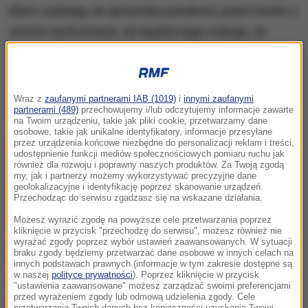
Mam nadzieję, że dynamika pandemii, jeżeli chodzi o
wzrost zachorowań, nie będzie tego rodzaju, że
będzie potrzeba sięgania po narzędzie stanów
nadzwyczajnych
- powiedział Paweł Mucha,
odpowiadając w TVN24 na pytanie, czy jego
Wraz z
zaufanymi partnerami IAB (1019)
i
innymi zaufanymi
partnerami (489)
przechowujemy i/lub odczytujemy informacje zawarte
zdaniem należy wprowadzić stan klęski żywiołowej.
na Twoim urządzeniu, takie jak pliki cookie, przetwarzamy dane
osobowe, takie jak unikalne identyfikatory, informacje przesyłane
W ocenie Muchy, wprowadzenie stanu wyjątkowego
przez urządzenia końcowe niezbędne do personalizacji reklam i treści,
udostępnienie funkcji mediów społecznościowych pomiaru ruchu jak
jest "decyzją bardzo poważną". Wyjaśnił, że gdyby
również dla rozwoju i poprawny naszych produktów. Za Twoją zgodą
my, jak i partnerzy możemy wykorzystywać precyzyjne dane
nie wystarczyły "zwykłe środki konstytucyjne", czyli
geolokalizacyjne i identyfikację poprzez skanowanie urządzeń.
Przechodząc do serwisu zgadzasz się na wskazane działania.
"ustawy antycovidowe" i ustawa o stanie epidemii,
Możesz wyrazić zgodę na powyższe cele przetwarzania poprzez
"to
na zasadzie pewnej wyjątkowości można
kliknięcie w przycisk "przechodzę do serwisu", możesz również nie
wyrażać zgody poprzez wybór ustawień zaawansowanych. W sytuacji
rozważać wprowadzenie stanu klęski żywiołowej".
braku zgody będziemy przetwarzać dane osobowe w innych celach na
innych podstawach prawnych (informacje w tym zakresie dostępne są
w naszej
polityce prywatności
). Poprzez kliknięcie w przycisk
Tego rodzaju rozważania trzeba prowadzić mając
"ustawienia zaawansowane" możesz zarządzać swoimi preferencjami
przed wyrażeniem zgody lub odmową udzielenia zgody. Cele
świadomość, że
to się wiąże także z ograniczaniem